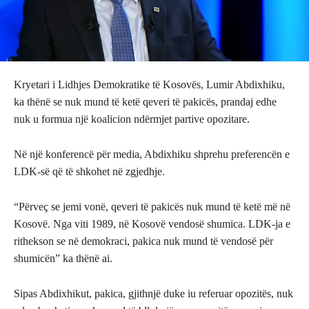
Kryetari i Lidhjes Demokratike të Kosovës, Lumir Abdixhiku,
ka thënë se nuk mund të ketë qeveri të pakicës, prandaj edhe
nuk u formua një koalicion ndërmjet partive opozitare.
Në një konferencë për media, Abdixhiku shprehu preferencën e
LDK-së që të shkohet në zgjedhje.
“Përveç se jemi vonë, qeveri të pakicës nuk mund të ketë më në
Kosovë. Nga viti 1989, në Kosovë vendosë shumica. LDK-ja e
rithekson se në demokraci, pakica nuk mund të vendosë për
shumicën” ka thënë ai.
Sipas Abdixhikut, pakica, gjithnjë duke iu referuar opozitës, nuk