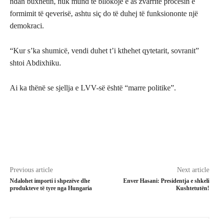
ndan buxhetin, nuk mund të bllokojë e as zvarritë procesin e
formimit të qeverisë, ashtu siç do të duhej të funksiononte një
demokraci.
“Kur s’ka shumicë, vendi duhet t’i kthehet qytetarit, sovranit”
shtoi Abdixhiku.
Ai ka thënë se sjellja e LVV-së është “marre politike”.
Previous article
Next article
Ndalohet importi i shpezëve dhe
Enver Hasani: Presidentja e shkeli
produkteve të tyre nga Hungaria
Kushtetutën!