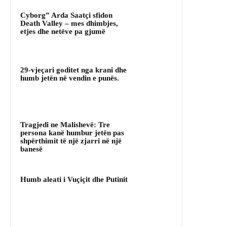
Cyborg” Arda Saatçi sfidon
Death Valley – mes dhimbjes,
etjes dhe netëve pa gjumë
29-vjeçari goditet nga krani dhe
humb jetën në vendin e punës.
Tragjedi ne Malishevë: Tre
persona kanë humbur jetën pas
shpërthimit të një zjarri në një
banesë
Humb aleati i Vuçiçit dhe Putinit