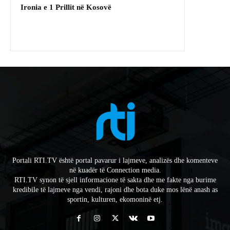
Ironia e 1 Prillit në Kosovë
Portali RTI.TV është portal pavarur i lajmeve, analizës dhe komenteve
në kuadër të Connection media.
RTI.TV synon të sjell informacione të sakta dhe me fakte nga burime
kredibile të lajmeve nga vendi, rajoni dhe bota duke mos lënë anash as
sportin, kulturen, ekomoninë etj.