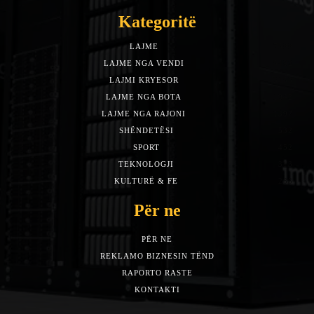
Kategoritë
LAJME
7588
LAJME NGA VENDI
5492
LAJMI KRYESOR
3153
LAJME NGA BOTA
1942
LAJME NGA RAJONI
1397
SHËNDETËSI
532
SPORT
452
TEKNOLOGJI
313
KULTURË & FE
283
Për ne
PËR NE
REKLAMO BIZNESIN TËND
RAPORTO RASTE
KONTAKTI