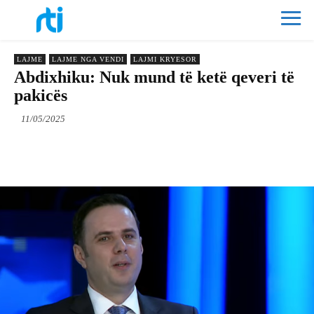
LAJME
LAJME NGA VENDI
LAJMI KRYESOR
Abdixhiku: Nuk mund të ketë qeveri të
pakicës
11/05/2025