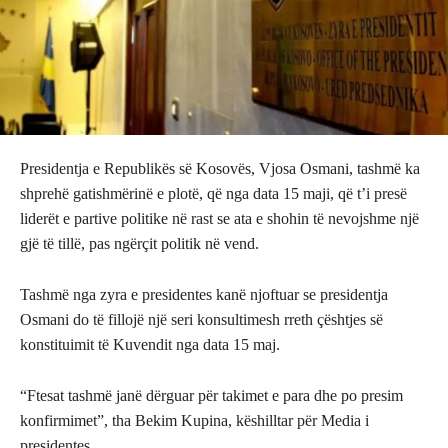
Presidentja e Republikës së Kosovës, Vjosa Osmani, tashmë ka
shprehë gatishmërinë e plotë, që nga data 15 maji, që t’i presë
liderët e partive politike në rast se ata e shohin të nevojshme një
gjë të tillë, pas ngërçit politik në vend.
Tashmë nga zyra e presidentes kanë njoftuar se presidentja
Osmani do të fillojë një seri konsultimesh rreth çështjes së
konstituimit të Kuvendit nga data 15 maj.
“Ftesat tashmë janë dërguar për takimet e para dhe po presim
konfirmimet”, tha Bekim Kupina, këshilltar për Media i
presidentes.