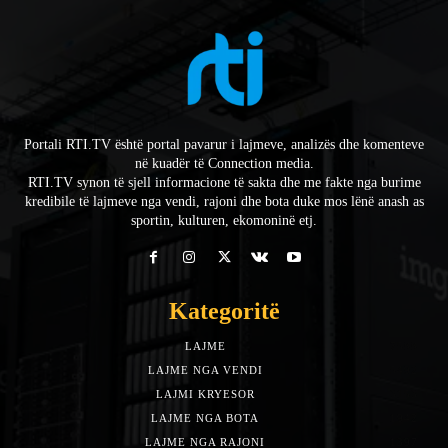
Portali RTI.TV është portal pavarur i lajmeve, analizës dhe komenteve
në kuadër të Connection media.
RTI.TV synon të sjell informacione të sakta dhe me fakte nga burime
kredibile të lajmeve nga vendi, rajoni dhe bota duke mos lënë anash as
sportin, kulturen, ekomoninë etj.
Kategoritë
LAJME
7588
LAJME NGA VENDI
5492
LAJMI KRYESOR
3153
LAJME NGA BOTA
1942
LAJME NGA RAJONI
1397