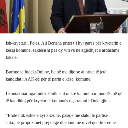
Ish-kryetari i Pejës, Ali Berisha pritet t’i hyj garës për kryetarin e
kësaj komune, saktësisht pas dy viteve në zgjedhjet e ardhshme
lokale.
Burime të IndeksOnline, bëjnë me dije se ai pritet të jetë
kandidat i AAK-së për të parin e kësaj komune.
I kontaktuar nga IndeksOnline ai nuk e ka mohuar mundësinë që
të kandidoj për kryetar të komunës nga rajoni i Dukagjinit.
“Ende nuk është e zyrtarizune, pasiqë me statut të partisë
shkojnë propozimet prej dege dhe tani me nivel qendror edhe