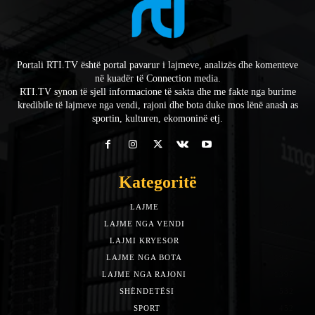
Portali RTI.TV është portal pavarur i lajmeve, analizës dhe komenteve
në kuadër të Connection media.
RTI.TV synon të sjell informacione të sakta dhe me fakte nga burime
kredibile të lajmeve nga vendi, rajoni dhe bota duke mos lënë anash as
sportin, kulturen, ekomoninë etj.
Kategoritë
LAJME
7588
LAJME NGA VENDI
5492
LAJMI KRYESOR
3153
LAJME NGA BOTA
1942
LAJME NGA RAJONI
1397
SHËNDETËSI
532
SPORT
452