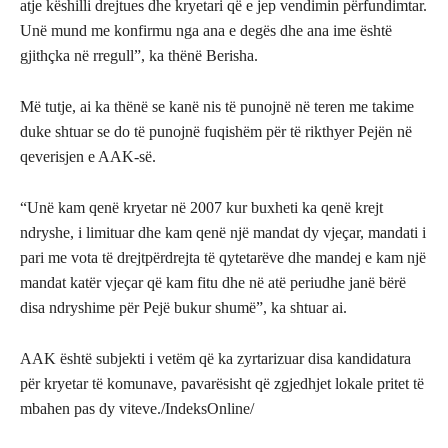
atje këshilli drejtues dhe kryetari që e jep vendimin përfundimtar.
Unë mund me konfirmu nga ana e degës dhe ana ime është
gjithçka në rregull”, ka thënë Berisha.
Më tutje, ai ka thënë se kanë nis të punojnë në teren me takime
duke shtuar se do të punojnë fuqishëm për të rikthyer Pejën në
qeverisjen e AAK-së.
“Unë kam qenë kryetar në 2007 kur buxheti ka qenë krejt
ndryshe, i limituar dhe kam qenë një mandat dy vjeçar, mandati i
pari me vota të drejtpërdrejta të qytetarëve dhe mandej e kam një
mandat katër vjeçar që kam fitu dhe në atë periudhe janë bërë
disa ndryshime për Pejë bukur shumë”, ka shtuar ai.
AAK është subjekti i vetëm që ka zyrtarizuar disa kandidatura
për kryetar të komunave, pavarësisht që zgjedhjet lokale pritet të
mbahen pas dy viteve./IndeksOnline/