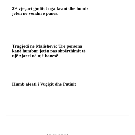
29-vjeçari goditet nga krani dhe humb
jetën në vendin e punës.
Tragjedi ne Malishevë: Tre persona
kanë humbur jetën pas shpërthimit të
një zjarri në një banesë
Humb aleati i Vuçiçit dhe Putinit
- Advertisement -