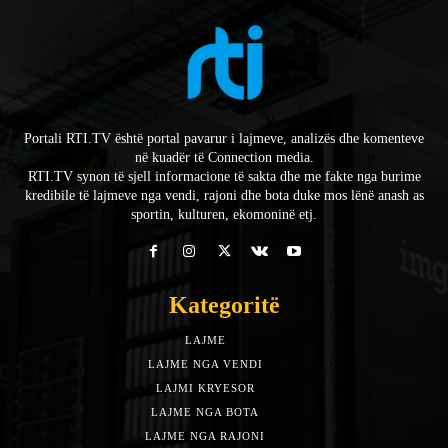
Portali RTI.TV është portal pavarur i lajmeve, analizës dhe komenteve
në kuadër të Connection media.
RTI.TV synon të sjell informacione të sakta dhe me fakte nga burime
kredibile të lajmeve nga vendi, rajoni dhe bota duke mos lënë anash as
sportin, kulturen, ekomoninë etj.
Kategoritë
LAJME
7588
LAJME NGA VENDI
5492
LAJMI KRYESOR
3153
LAJME NGA BOTA
1942
LAJME NGA RAJONI
1397