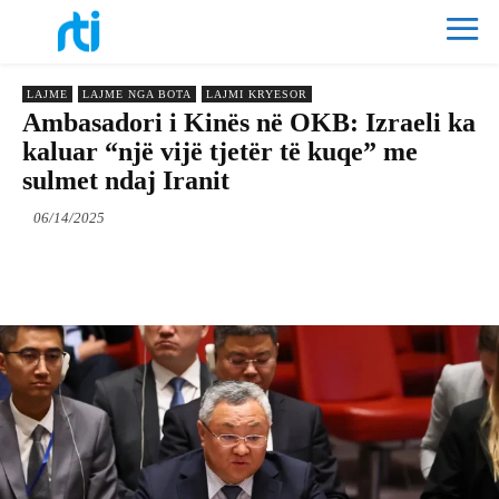
LAJME
LAJME NGA BOTA
LAJMI KRYESOR
Ambasadori i Kinës në OKB: Izraeli ka
kaluar “një vijë tjetër të kuqe” me
sulmet ndaj Iranit
06/14/2025