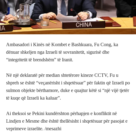
Ambasadori i Kinës në Kombet e Bashkuara, Fu Cong, ka
dënuar shkeljen nga Izraeli të sovranitetit, sigurisë dhe
“integritetit të brendshëm” të Iranit.
Në një deklaratë për median shtetërore kineze CCTV, Fu u
shpreh se është “veçanërisht i shqetësuar” për faktin që Izraeli po
sulmon objekte bërthamore, duke e quajtur këtë si “një vijë tjetër
të kuqe që Izraeli ka kaluar”.
Ai theksoi se Pekini kundërshton përhapjen e konfliktit në
Lindjen e Mesme dhe është thellësisht i shqetësuar për pasojat e
veprimeve izraelite. /mesazhi