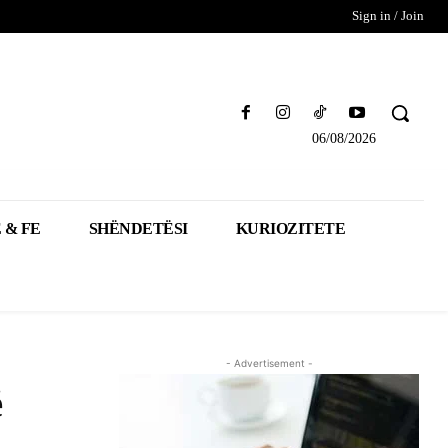
Sign in / Join
06/08/2026
 & FE
SHËNDETËSI
KURIOZITETE
- Advertisement -
ë