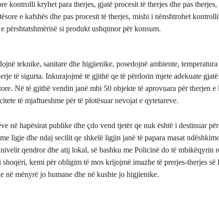
re kontrolli kryhet para therjes, gjatë procesit të therjes dhe pas therjes
ësore e kafshës dhe pas procesit të therjes, mishi i nënshtrohet kontrolli
n e përshtatshmërisë si produkt ushqimor për konsum.
ojnë teknike, sanitare dhe higjienike, posedojnë ambiente, temperatura 
erje të sigurta. Inkurajojmë të gjithë qe të përdorin mjete adekuate gjatë 
tore. Në të gjithë vendin janë mbi 50 objekte të aprovuara për therjen e 
citete të mjaftueshme për të plotësuar nevojat e qytetareve.
ve në hapësirat publike dhe çdo vend tjetër qe nuk është i destinuar për 
 me ligje dhe ndaj secilit qe shkelë ligjin janë të papara masat ndëshkim
 nivelit qendror dhe atij lokal, së bashku me Policinë do të mbikëqyrin 
 shoqëri, kemi për obligim të mos krijojmë imazhe të prerjes-therjes së
ke në mënyrë jo humane dhe në kushte jo higjienike.