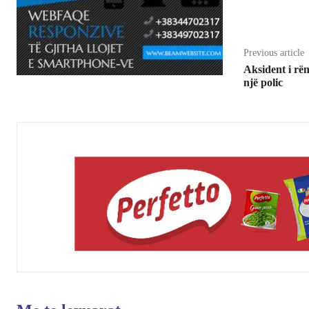
Share
Previous article
Aksident i rë
një polic