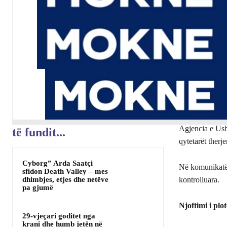
Agjencia e Ushq
të fundit...
qytetarët therj
Cyborg” Arda Saatçi
Në komunikatën 
sfidon Death Valley – mes
dhimbjes, etjes dhe netëve
kontrolluara.
pa gjumë
Njoftimi i plot
29-vjeçari goditet nga
krani dhe humb jetën në