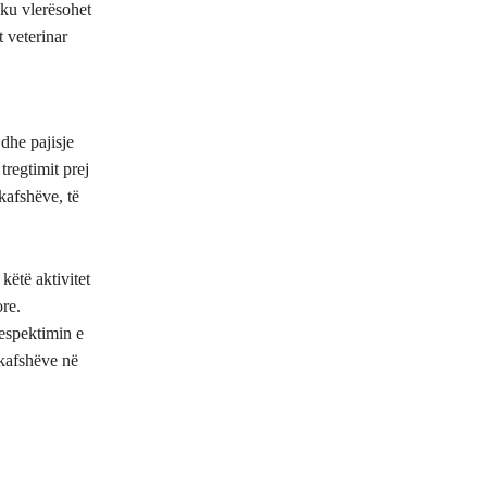
, ku vlerësohet
t veterinar
dhe pajisje
tregtimit prej
kafshëve, të
këtë aktivitet
ore.
respektimin e
 kafshëve në