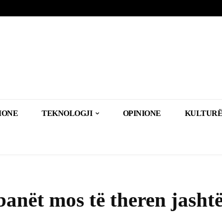
IONE
TEKNOLOGJI
OPINIONE
KULTURË
anët mos të theren jasht