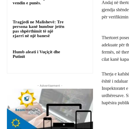
Andaj në therto
vendin e punës.
gjendja shëndet
për verifikimi
Tragjedi ne Malishevë: Tre
persona kanë humbur jetën
pas shpërthimit të një
zjarri në një banesë
Thertoret posed
adekuate për th
Humb aleati i Vuçiçit dhe
fermës, në ther
Putinit
cilat kanë kapa
Therja e kafshë
është i ndaluar
- Advertisement -
Inspektoratet e
urdhëresave. Si
hapësira publi