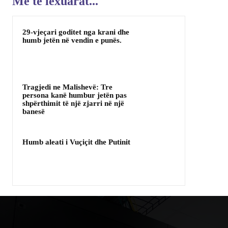
Me te lexuarat...
29-vjeçari goditet nga krani dhe
humb jetën në vendin e punës.
Tragjedi ne Malishevë: Tre
persona kanë humbur jetën pas
shpërthimit të një zjarri në një
banesë
Humb aleati i Vuçiçit dhe Putinit