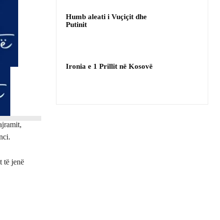
Humb aleati i Vuçiçit dhe
Putinit
Ironia e 1 Prillit në Kosovë
jramit,
nci.
 të jenë