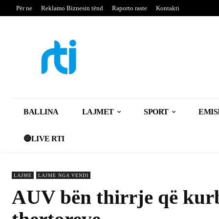
Për ne
Reklamo Biznesin tënd
Raporto raste
Kontakti
BALLINA
LAJMET
SPORT
EMIS
🔴LIVE RTI
LAJME
LAJME NGA VENDI
AUV bën thirrje që kurb