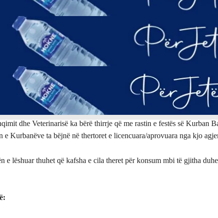
imit dhe Veterinarisë ka bërë thirrje që me rastin e festës së Kurban Ba
en e Kurbanëve ta bëjnë në thertoret e licencuara/aprovuara nga kjo agje
e lëshuar thuhet që kafsha e cila theret për konsum mbi të gjitha duhet
ë: