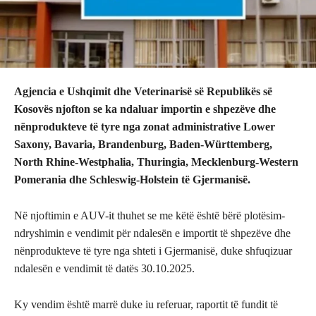
Agjencia e Ushqimit dhe Veterinarisë së Republikës së
Kosovës njofton se ka ndaluar importin e shpezëve dhe
nënprodukteve të tyre nga zonat administrative Lower
Saxony, Bavaria, Brandenburg, Baden-Württemberg,
North Rhine-Westphalia, Thuringia, Mecklenburg-Western
Pomerania dhe Schleswig-Holstein të Gjermanisë.
Në njoftimin e AUV-it thuhet se me këtë është bërë plotësim-
ndryshimin e vendimit për ndalesën e importit të shpezëve dhe
nënprodukteve të tyre nga shteti i Gjermanisë, duke shfuqizuar
ndalesën e vendimit të datës 30.10.2025.
Ky vendim është marrë duke iu referuar, raportit të fundit të