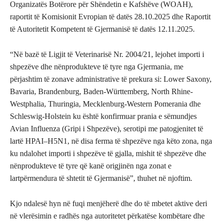
Organizatës Botërore për Shëndetin e Kafshëve (WOAH),
raportit të Komisionit Evropian të datës 28.10.2025 dhe Raportit
të Autoritetit Kompetent të Gjermanisë të datës 12.11.2025.
“Në bazë të Ligjit të Veterinarisë Nr. 2004/21, lejohet importi i
shpezëve dhe nënprodukteve të tyre nga Gjermania, me
përjashtim të zonave administrative të prekura si: Lower Saxony,
Bavaria, Brandenburg, Baden-Württemberg, North Rhine-
Westphalia, Thuringia, Mecklenburg-Western Pomerania dhe
Schleswig-Holstein ku është konfirmuar prania e sëmundjes
Avian Influenza (Gripi i Shpezëve), serotipi me patogjenitet të
lartë HPAI–H5N1, në disa ferma të shpezëve nga këto zona, nga
ku ndalohet importi i shpezëve të gjalla, mishit të shpezëve dhe
nënprodukteve të tyre që kanë origjinën nga zonat e
lartpërmendura të shtetit të Gjermanisë”, thuhet në njoftim.
Kjo ndalesë hyn në fuqi menjëherë dhe do të mbetet aktive deri
në vlerësimin e radhës nga autoritetet përkatëse kombëtare dhe