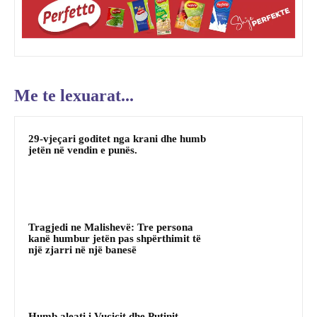
Me te lexuarat...
29-vjeçari goditet nga krani dhe humb
jetën në vendin e punës.
Tragjedi ne Malishevë: Tre persona
kanë humbur jetën pas shpërthimit të
një zjarri në një banesë
Humb aleati i Vuçiçit dhe Putinit