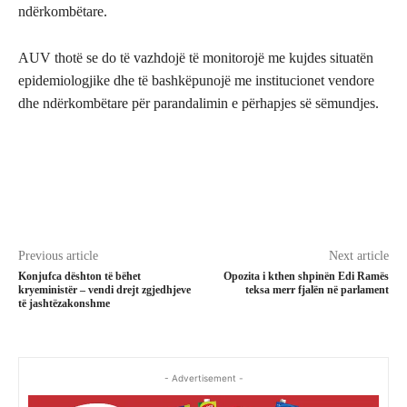
ndërkombëtare.
AUV thotë se do të vazhdojë të monitorojë me kujdes situatën
epidemiologjike dhe të bashkëpunojë me institucionet vendore
dhe ndërkombëtare për parandalimin e përhapjes së sëmundjes.
Previous article
Next article
Konjufca dështon të bëhet
Opozita i kthen shpinën Edi Ramës
kryeministër – vendi drejt zgjedhjeve
teksa merr fjalën në parlament
të jashtëzakonshme
- Advertisement -