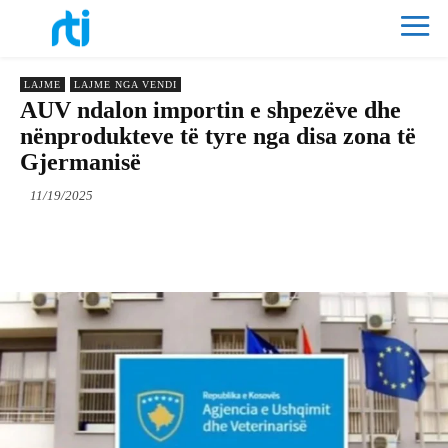
LAJME
LAJME NGA VENDI
AUV ndalon importin e shpezëve dhe
nënprodukteve të tyre nga disa zona të
Gjermanisë
11/19/2025