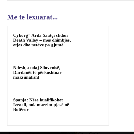
Me te lexuarat...
Cyborg” Arda Saatçi sfidon
Death Valley – mes dhimbjes,
etjes dhe netëve pa gjumë
Ndeshja ndaj Sllovenisë,
Dardanët të përkushtuar
maksimalisht
Spanja: Nëse kualifikohet
Izraeli, nuk marrim pjesë në
Botëror