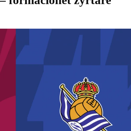
– formacionet zyrtare
Share