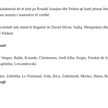
 katalunasit do të jenë pa Ronald Araujon dhe Pedrin që kanë pësuar lën
uar numrin e kartonëve të verdhë.
 Sociedadi nuk mund të llogarisë në David Silvan, Sadiq, Merquelanz d
ë lënduar.
azë:
r Stegen, Balde, Kounde, Christensen, Jordi Alba, Sergio, Frenkie de J
aphinha, Lewandowski.
iro, Zubeldia, Le Normand, Aritz, Rico, Zubimendi, Merino, Illarra, B
rafi
/