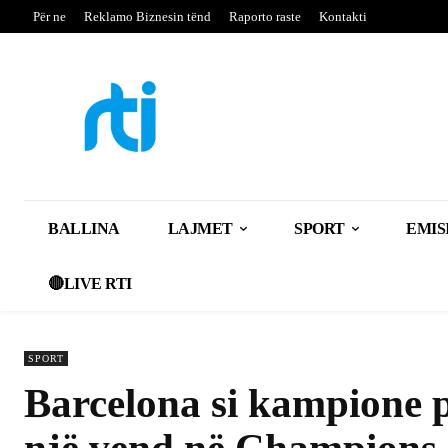
Për ne
Reklamo Biznesin tënd
Raporto raste
Kontakti
BALLINA
LAJMET
SPORT
EMIS
🔴LIVE RTI
SPORT
Barcelona si kampione p