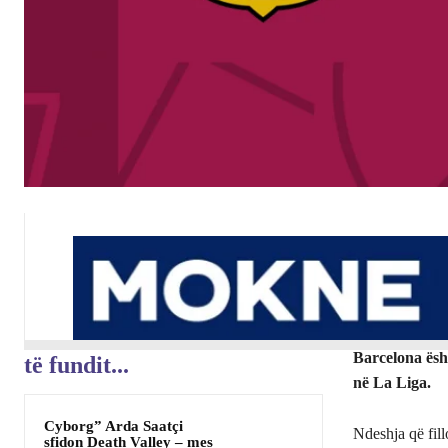
Barcelona ësht
të fundit...
në La Liga.
Cyborg” Arda Saatçi
Ndeshja që fil
sfidon Death Valley – mes