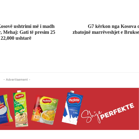
Kosovë ushtrimi më i madh
G7 kërkon nga Kosova d
 Mehaj: Gati të presim 25
zbatojnë marrëveshjet e Brukse
 22,000 ushtarë
- Advertisement -