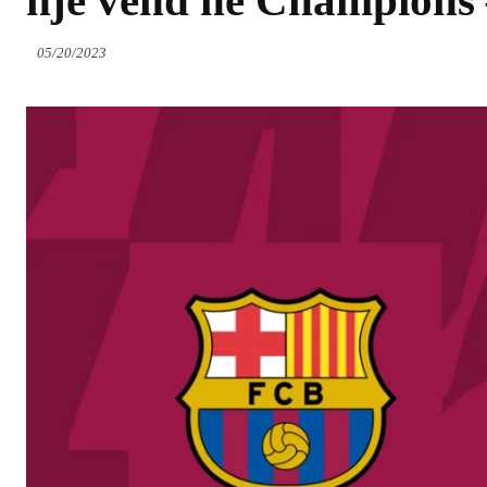
një vend në Champions 
05/20/2023