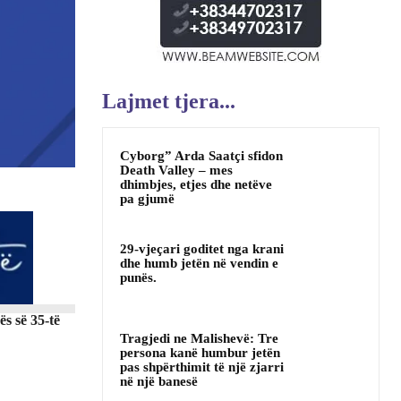
Lajmet tjera...
Cyborg” Arda Saatçi sfidon
Death Valley – mes
dhimbjes, etjes dhe netëve
pa gjumë
29-vjeçari goditet nga krani
dhe humb jetën në vendin e
punës.
s së 35-të
Tragjedi ne Malishevë: Tre
persona kanë humbur jetën
pas shpërthimit të një zjarri
në një banesë