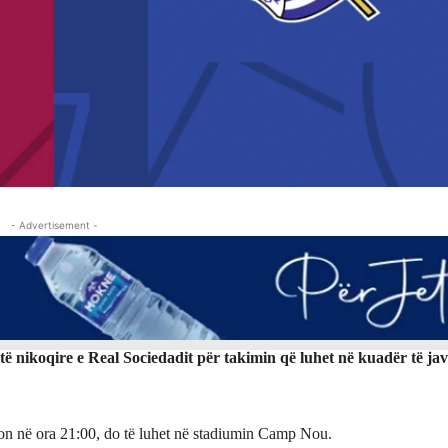
- Advertisement -
ë nikoqire e Real Sociedadit për takimin që luhet në kuadër të javë
lon në ora 21:00, do të luhet në stadiumin Camp Nou.