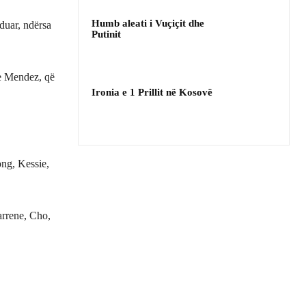
Humb aleati i Vuçiçit dhe
duar, ndërsa
Putinit
he Mendez, që
Ironia e 1 Prillit në Kosovë
ong, Kessie,
arrene, Cho,