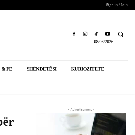
Sign in / Join
08/08/2026
 & FE
SHËNDETËSI
KURIOZITETE
- Advertisement -
për