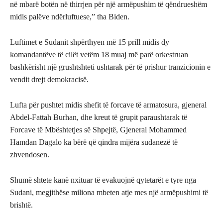
në mbarë botën në thirrjen për një armëpushim të qëndrueshëm
midis palëve ndërluftuese,” tha Biden.
Luftimet e Sudanit shpërthyen më 15 prill midis dy
komandantëve të cilët vetëm 18 muaj më parë orkestruan
bashkërisht një grushtshteti ushtarak për të prishur tranzicionin e
vendit drejt demokracisë.
Lufta për pushtet midis shefit të forcave të armatosura, gjeneral
Abdel-Fattah Burhan, dhe kreut të grupit paraushtarak të
Forcave të Mbështetjes së Shpejtë, Gjeneral Mohammed
Hamdan Dagalo ka bërë që qindra mijëra sudanezë të
zhvendosen.
Shumë shtete kanë nxituar të evakuojnë qytetarët e tyre nga
Sudani, megjithëse miliona mbeten atje mes një armëpushimi të
brishtë.