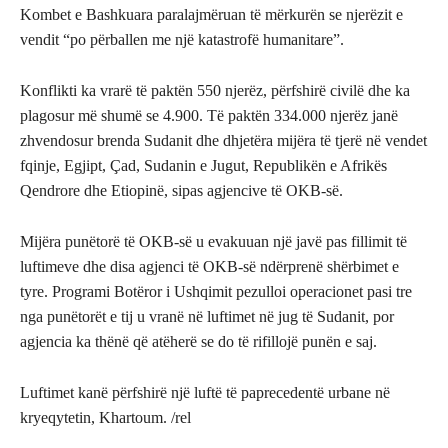
Kombet e Bashkuara paralajmëruan të mërkurën se njerëzit e
vendit “po përballen me një katastrofë humanitare”.
Konflikti ka vrarë të paktën 550 njerëz, përfshirë civilë dhe ka
plagosur më shumë se 4.900. Të paktën 334.000 njerëz janë
zhvendosur brenda Sudanit dhe dhjetëra mijëra të tjerë në vendet
fqinje, Egjipt, Çad, Sudanin e Jugut, Republikën e Afrikës
Qendrore dhe Etiopinë, sipas agjencive të OKB-së.
Mijëra punëtorë të OKB-së u evakuuan një javë pas fillimit të
luftimeve dhe disa agjenci të OKB-së ndërprenë shërbimet e
tyre. Programi Botëror i Ushqimit pezulloi operacionet pasi tre
nga punëtorët e tij u vranë në luftimet në jug të Sudanit, por
agjencia ka thënë që atëherë se do të rifillojë punën e saj.
Luftimet kanë përfshirë një luftë të paprecedentë urbane në
kryeqytetin, Khartoum. /rel