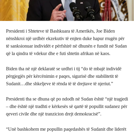
Presidenti i Shteteve të Bashkuara të Amerikës, Joe Biden
nënshkroi një urdhër ekzekutiv të enjten duke hapur rrugën për
të sanksionuar individët e përfshirë në dhunën e fundit në Sudan
që la qindra të vdekur dhe e futi shtetin afrikan në kaos.
Biden tha në një deklaratë se urdhri i tij “do të mbajë individë
përgjegjës për kërcënimin e paqes, sigurisë dhe stabilitetit të
Sudanit…dhe shkeljeve të rënda të të drejtave të njeriut.”
Presidenti tha se dhuna që po ndodh në Sudan është “një tragjedi
– dhe është një tradhti e kërkesës së qartë të popullit sudanez për
qeveri civile dhe një tranzicion drejt demokracisë”.
“Unë bashkohem me popullin paqedashës të Sudanit dhe liderët