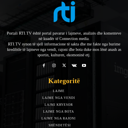
Portali RTI.TV është portal pavarur i lajmeve, analizës dhe komenteve
në kuadër të Connection media.
RTI.TV synon të sjell informacione të sakta dhe me fakte nga burime
kredibile të lajmeve nga vendi, rajoni dhe bota duke mos lënë anash as
sportin, kulturen, ekomoninë etj.
Kategoritë
LAJME
7588
LAJME NGA VENDI
5492
LAJMI KRYESOR
3153
LAJME NGA BOTA
1942
LAJME NGA RAJONI
1397
SHËNDETËSI
532