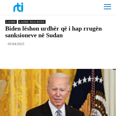
LAJME
LAJME NGA BOTA
Biden lëshon urdhër që i hap rrugën
sanksioneve në Sudan
05/04/2023