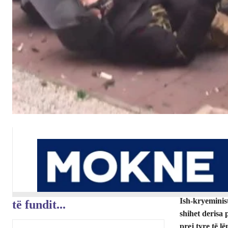
Ish-kryeminist
të fundit...
shihet derisa
prej tyre të l