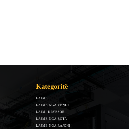
Kategoritë
LAJME
7588
LAJME NGA VENDI
5492
LAJMI KRYESOR
3153
LAJME NGA BOTA
1942
LAJME NGA RAJONI
1397