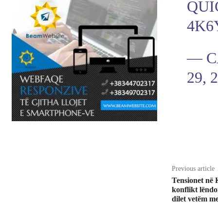
QUI
4K6
— C
29, 
Share
Previous article
Tensionet në
konflikt lënd
dilet vetëm me