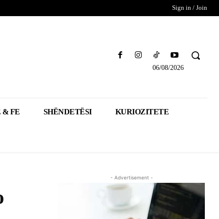
Sign in / Join
06/08/2026
 & FE
SHËNDETËSI
KURIOZITETE
- Advertisement -
o