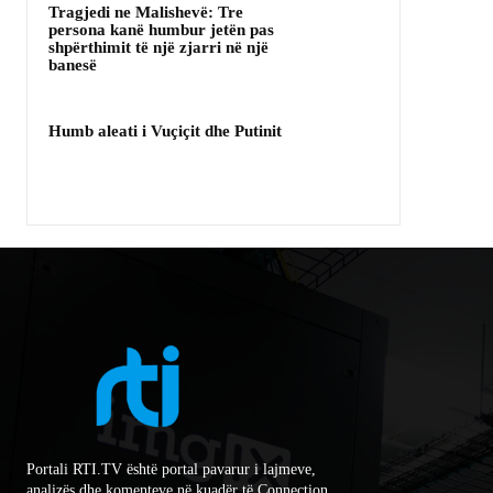
Tragjedi ne Malishevë: Tre
persona kanë humbur jetën pas
shpërthimit të një zjarri në një
banesë
Humb aleati i Vuçiçit dhe Putinit
Portali RTI.TV është portal pavarur i lajmeve,
analizës dhe komenteve në kuadër të Connection