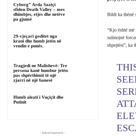
Cyborg” Arda Saatçi
sfidon Death Valley – mes
dhimbjes, etjes dhe netëve
Bildt ka thënë 
pa gjumë
“Kjo është më 
29-vjeçari goditet nga
sulmojnë forcat
krani dhe humb jetën në
shpejtësi”, ka 
vendin e punës.
THI
Tragjedi ne Malishevë: Tre
persona kanë humbur jetën
pas shpërthimit të një
SEE
zjarri në një banesë
SER
Humb aleati i Vuçiçit dhe
ATT
Putinit
ELE
ESC
- Advertisement -