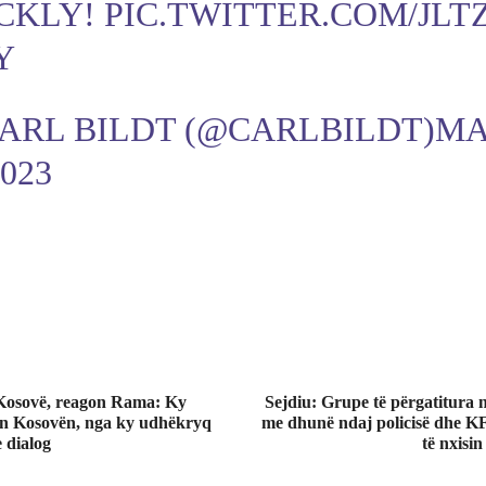
CKLY!
PIC.TWITTER.COM/JLT
Y
ARL BILDT (@CARLBILDT)
MA
2023
 Kosovë, reagon Rama: Ky
Sejdiu: Grupe të përgatitura 
on Kosovën, nga ky udhëkryq
me dhunë ndaj policisë dhe K
 dialog
të nxisi