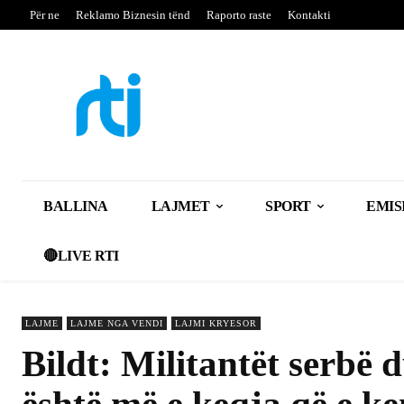
Për ne
Reklamo Biznesin tënd
Raporto raste
Kontakti
BALLINA
LAJMET
SPORT
EMIS
🔴LIVE RTI
LAJME
LAJME NGA VENDI
LAJMI KRYESOR
Bildt: Militantët serbë