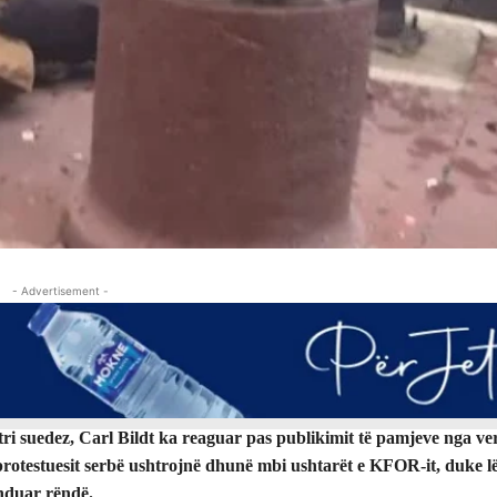
- Advertisement -
ri suedez, Carl Bildt ka reaguar pas publikimit të pamjeve nga ve
 protestuesit serbë ushtrojnë dhunë mbi ushtarët e KFOR-it, duke l
ënduar rëndë.