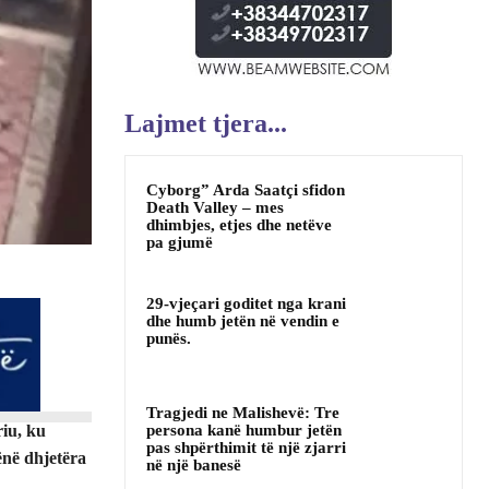
Lajmet tjera...
Cyborg” Arda Saatçi sfidon
Death Valley – mes
dhimbjes, etjes dhe netëve
pa gjumë
29-vjeçari goditet nga krani
dhe humb jetën në vendin e
punës.
Tragjedi ne Malishevë: Tre
riu, ku
persona kanë humbur jetën
pas shpërthimit të një zjarri
ënë dhjetëra
në një banesë