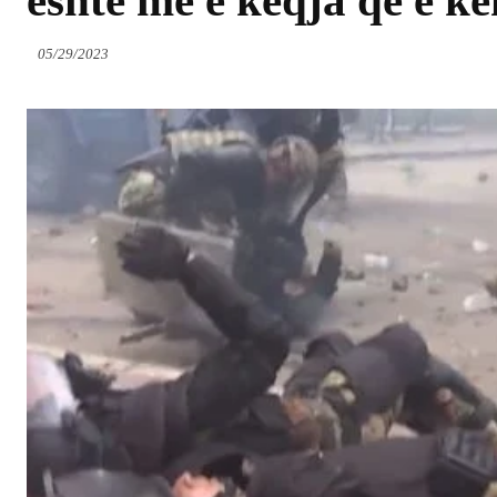
është më e keqja që e ke
05/29/2023