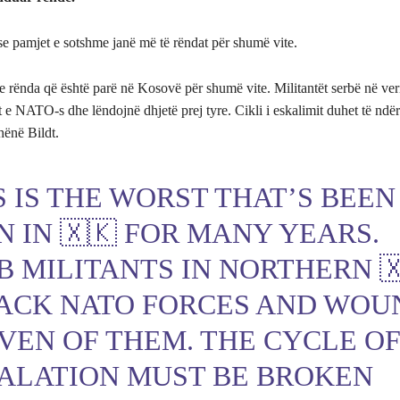
se pamjet e sotshme janë më të rëndat për shumë vite.
e rënda që është parë në Kosovë për shumë vite. Militantët serbë në ver
 e NATO-s dhe lëndojnë dhjetë prej tyre. Cikli i eskalimit duhet të ndër
thënë Bildt.
S IS THE WORST THAT’S BEEN
N IN 🇽🇰 FOR MANY YEARS.
B MILITANTS IN NORTHERN 
ACK NATO FORCES AND WOU
VEN OF THEM. THE CYCLE O
ALATION MUST BE BROKEN