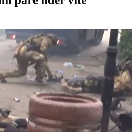
mi parë ndër vite
Share