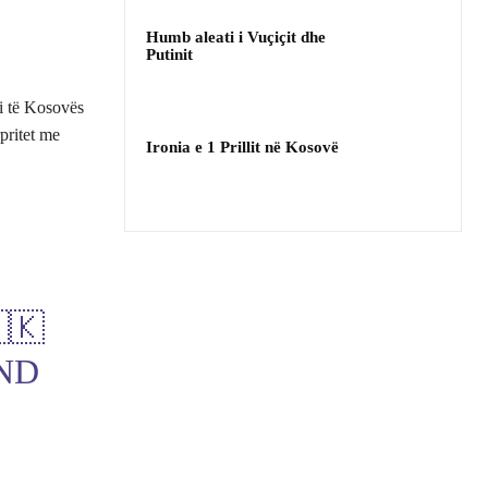
Humb aleati i Vuçiçit dhe
Putinit
i të Kosovës
pritet me
Ironia e 1 Prillit në Kosovë
🇰
ND
F