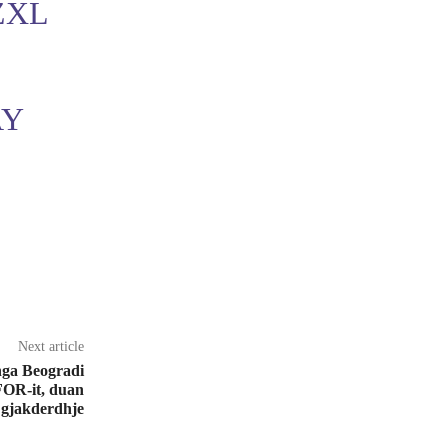
ZXL
Y
Next article
nga Beogradi
FOR-it, duan
n gjakderdhje