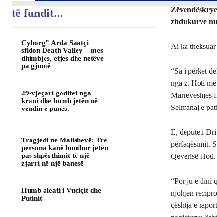
Zëvendëskryemi
të fundit...
zhdukurve nuk
Cyborg” Arda Saatçi
Ai ka theksuar 
sfidon Death Valley – mes
dhimbjes, etjes dhe netëve
pa gjumë
“Sa i përket de
nga z. Hoti më 
29-vjeçari goditet nga
Marrëveshjes fi
krani dhe humb jetën në
Selmanaj e pati
vendin e punës.
E, deputeti Dri
Tragjedi ne Malishevë: Tre
përfaqësimit. Si
persona kanë humbur jetën
pas shpërthimit të një
Qeverisë Hoti.
zjarri në një banesë
“Por ju e dini 
Humb aleati i Vuçiçit dhe
njohjen recipr
Putinit
çështja e rapor