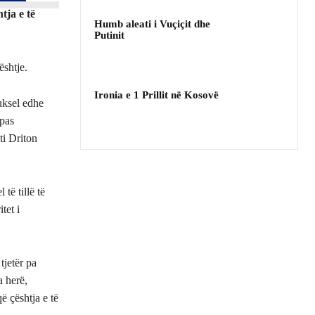
tja e të
Humb aleati i Vuçiçit dhe
Putinit
ështje.
Ironia e 1 Prillit në Kosovë
uksel edhe
 pas
ti Driton
të tillë të
tet i
tjetër pa
a herë,
ë çështja e të