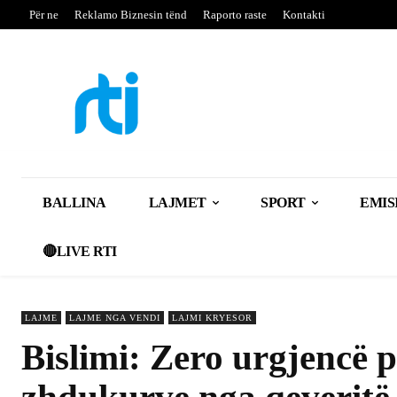
Për ne
Reklamo Biznesin tënd
Raporto raste
Kontakti
BALLINA
LAJMET
SPORT
EMIS
🔴LIVE RTI
LAJME
LAJME NGA VENDI
LAJMI KRYESOR
Bislimi: Zero urgjencë pë