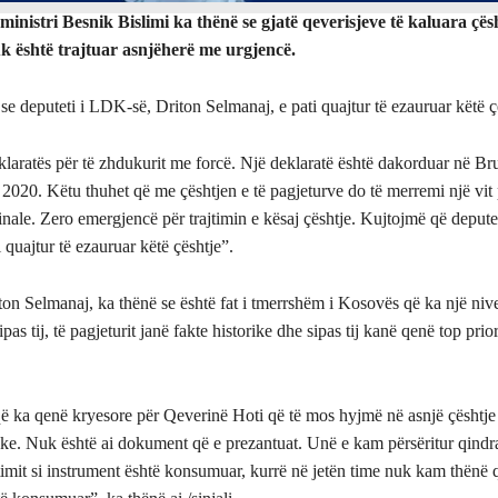
nistri Besnik Bislimi ka thënë se gjatë qeverisjeve të kaluara çësh
 është trajtuar asnjëherë me urgjencë.
se deputeti i LDK-së, Driton Selmanaj, e pati quajtur të ezauruar këtë ç
klaratës për të zhdukurit me forcë. Një deklaratë është dakorduar në Br
2020. Këtu thuhet që me çështjen e të pagjeturve do të merremi një vit
nale. Zero emergjencë për trajtimin e kësaj çështje. Kujtojmë që depute
 quajtur të ezauruar këtë çështje”.
ton Selmanaj, ka thënë se është fat i tmerrshëm i Kosovës që ka një nivel 
pas tij, të pagjeturit janë fakte historike dhe sipas tij kanë qenë top priori
që ka qenë kryesore për Qeverinë Hoti që të mos hyjmë në asnjë çështje 
oke. Nuk është ai dokument që e prezantuat. Unë e kam përsëritur qindr
timit si instrument është konsumuar, kurrë në jetën time nuk kam thënë q