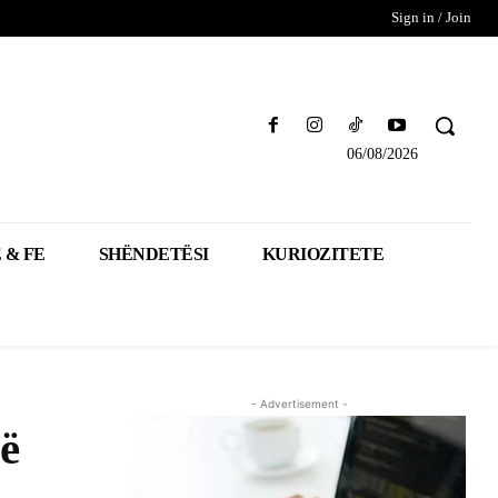
Sign in / Join
06/08/2026
 & FE
SHËNDETËSI
KURIOZITETE
- Advertisement -
të