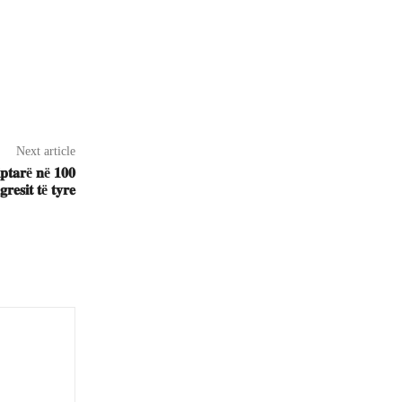
Next article
𝐢𝐩𝐭𝐚𝐫ë 𝐧ë 𝟏𝟎𝟎
𝐫𝐞𝐬𝐢𝐭 𝐭ë 𝐭𝐲𝐫𝐞