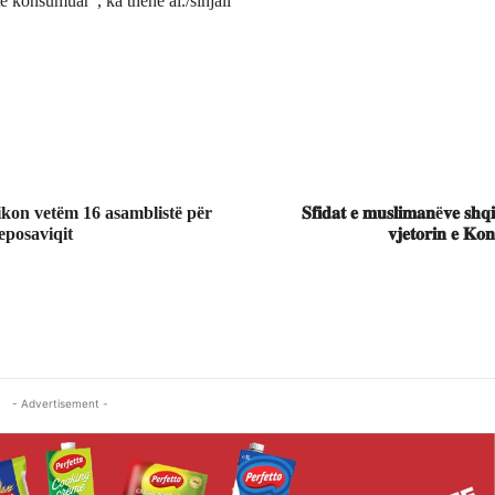
ë konsumuar”, ka thënë ai./sinjali
ikon vetëm 16 asamblistë për
𝐒𝐟𝐢𝐝𝐚𝐭 𝐞 𝐦𝐮𝐬𝐥𝐢𝐦𝐚𝐧ë𝐯𝐞 𝐬𝐡𝐪
posaviqit
𝐯𝐣𝐞𝐭𝐨𝐫𝐢𝐧 𝐞 𝐊𝐨𝐧
- Advertisement -