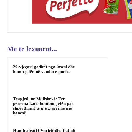
Me te lexuarat...
29-vjeçari goditet nga krani dhe
humb jetën në vendin e punës.
Tragjedi ne Malishevë: Tre
persona kanë humbur jetën pas
shpërthimit të një zjarri në një
banesë
Humb aleati i Vuçiçit dhe Putinit