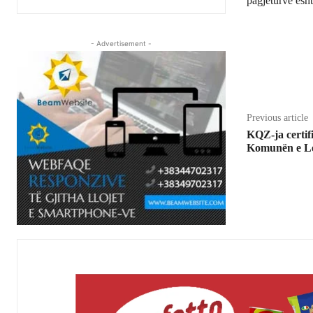
pagjeturve ësht
- Advertisement -
Share
Previous article
KQZ-ja certif
Komunën e Le