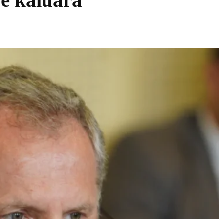
 e kaluara
Share