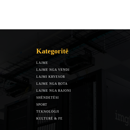
Kategoritë
LAJME
7588
LAJME NGA VENDI
5492
LAJMI KRYESOR
3153
LAJME NGA BOTA
1942
LAJME NGA RAJONI
1397
SHËNDETËSI
532
SPORT
452
TEKNOLOGJI
313
KULTURË & FE
283