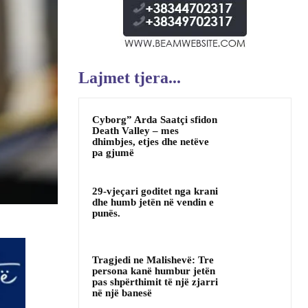
Lajmet tjera...
Cyborg” Arda Saatçi sfidon
Death Valley – mes
dhimbjes, etjes dhe netëve
pa gjumë
29-vjeçari goditet nga krani
dhe humb jetën në vendin e
punës.
Tragjedi ne Malishevë: Tre
persona kanë humbur jetën
pas shpërthimit të një zjarri
në një banesë