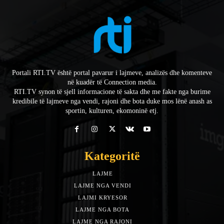
Portali RTI.TV është portal pavarur i lajmeve, analizës dhe komenteve
në kuadër të Connection media.
RTI.TV synon të sjell informacione të sakta dhe me fakte nga burime
kredibile të lajmeve nga vendi, rajoni dhe bota duke mos lënë anash as
sportin, kulturen, ekomoninë etj.
Kategoritë
LAJME
7588
LAJME NGA VENDI
5492
LAJMI KRYESOR
3153
LAJME NGA BOTA
1942
LAJME NGA RAJONI
1397