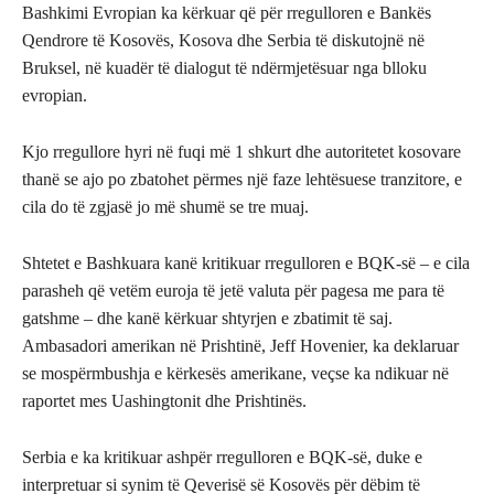
Bashkimi Evropian ka kërkuar që për rregulloren e Bankës
Qendrore të Kosovës, Kosova dhe Serbia të diskutojnë në
Bruksel, në kuadër të dialogut të ndërmjetësuar nga blloku
evropian.
Kjo rregullore hyri në fuqi më 1 shkurt dhe autoritetet kosovare
thanë se ajo po zbatohet përmes një faze lehtësuese tranzitore, e
cila do të zgjasë jo më shumë se tre muaj.
Shtetet e Bashkuara kanë kritikuar rregulloren e BQK-së – e cila
parasheh që vetëm euroja të jetë valuta për pagesa me para të
gatshme – dhe kanë kërkuar shtyrjen e zbatimit të saj.
Ambasadori amerikan në Prishtinë, Jeff Hovenier, ka deklaruar
se mospërmbushja e kërkesës amerikane, veçse ka ndikuar në
raportet mes Uashingtonit dhe Prishtinës.
Serbia e ka kritikuar ashpër rregulloren e BQK-së, duke e
interpretuar si synim të Qeverisë së Kosovës për dëbim të