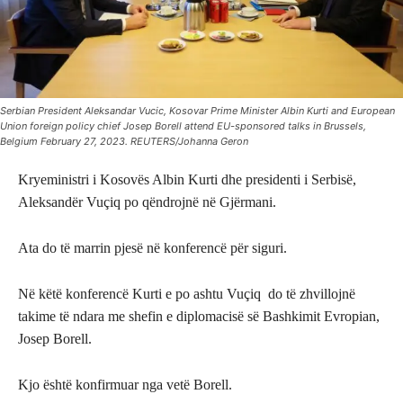
Serbian President Aleksandar Vucic, Kosovar Prime Minister Albin Kurti and European
Union foreign policy chief Josep Borell attend EU-sponsored talks in Brussels,
Belgium February 27, 2023. REUTERS/Johanna Geron
Kryeministri i Kosovës Albin Kurti dhe presidenti i Serbisë,
Aleksandër Vuçiq po qëndrojnë në Gjërmani.
Ata do të marrin pjesë në konferencë për siguri.
Në këtë konferencë Kurti e po ashtu Vuçiq do të zhvillojnë
takime të ndara me shefin e diplomacisë së Bashkimit Evropian,
Josep Borell.
Kjo është konfirmuar nga vetë Borell.