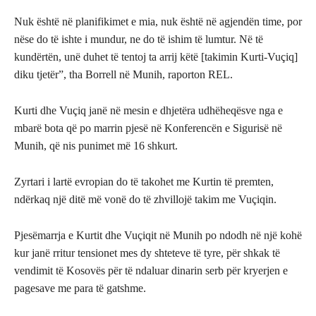
Nuk është në planifikimet e mia, nuk është në agjendën time, por
nëse do të ishte i mundur, ne do të ishim të lumtur. Në të
kundërtën, unë duhet të tentoj ta arrij këtë [takimin Kurti-Vuçiq]
diku tjetër”, tha Borrell në Munih, raporton REL.
Kurti dhe Vuçiq janë në mesin e dhjetëra udhëheqësve nga e
mbarë bota që po marrin pjesë në Konferencën e Sigurisë në
Munih, që nis punimet më 16 shkurt.
Zyrtari i lartë evropian do të takohet me Kurtin të premten,
ndërkaq një ditë më vonë do të zhvillojë takim me Vuçiqin.
Pjesëmarrja e Kurtit dhe Vuçiqit në Munih po ndodh në një kohë
kur janë rritur tensionet mes dy shteteve të tyre, për shkak të
vendimit të Kosovës për të ndaluar dinarin serb për kryerjen e
pagesave me para të gatshme.