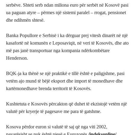
serbëve. Shteti serb ndan miliona euro për serbët në Kosovë pasi
ua paguan atyre – përmes një sistemi paralel – rrogat, pensionet
dhe ndihmën shtesë.
Banka Popullore e Serbisë i ka dërguar prej vitesh dinarët në një
kasafortë në komunën e Leposaviqit, në veri të Kosovës, dhe ato
më pas janë transportuar nga kompania ndërkombëtare
Henderson.
BQK-ja ka thënë se një praktikë e tillë është e paligjshme, pasi
vetëm ajo mund të bëjë eksport dhe import të monedhave dhe
kartëmonedhave brenda territorit të Kosovës.
Kushtetuta e Kosovës përcakton që duhet të ekzistojë vetëm një
valutë për kryerje të pagesave me para të gatshme.
Kosova përdor euron si valutë të saj që nga viti 2002,
pavarësisht se nuk është pjesë e Eurozonës
./indeksonline/