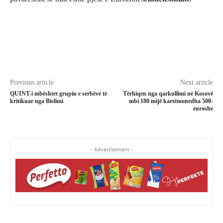
Previous article
Next article
QUINT-i mbështet grupin e serbëve të
Tërhiqen nga qarkullimi në Kosovë
kritikuar nga Bislimi
mbi 180 mijë kartëmonedha 500-
euroshe
- Advertisement -