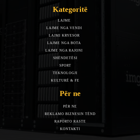
Kategoritë
LAJME
7588
LAJME NGA VENDI
5492
LAJMI KRYESOR
3153
LAJME NGA BOTA
1942
LAJME NGA RAJONI
1397
SHËNDETËSI
532
SPORT
452
TEKNOLOGJI
313
KULTURË & FE
283
Për ne
PËR NE
REKLAMO BIZNESIN TËND
RAPORTO RASTE
KONTAKTI