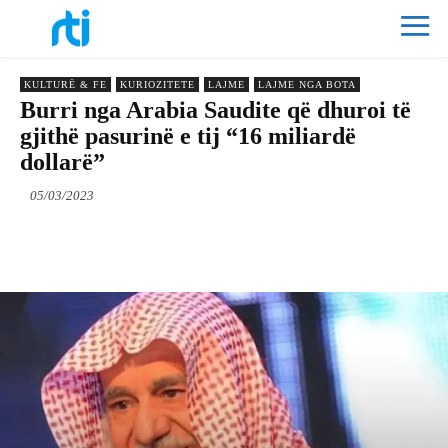
KULTURË & FE
KURIOZITETE
LAJME
LAJME NGA BOTA
Burri nga Arabia Saudite që dhuroi të
gjithë pasurinë e tij “16 miliardë
dollarë”
05/03/2023