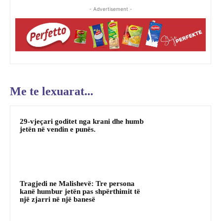
- Advertisement -
Me te lexuarat...
29-vjeçari goditet nga krani dhe humb
jetën në vendin e punës.
Tragjedi ne Malishevë: Tre persona
kanë humbur jetën pas shpërthimit të
një zjarri në një banesë