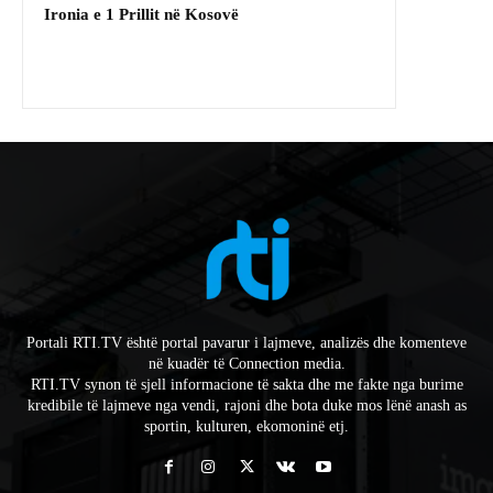
Ironia e 1 Prillit në Kosovë
Portali RTI.TV është portal pavarur i lajmeve, analizës dhe komenteve
në kuadër të Connection media.
RTI.TV synon të sjell informacione të sakta dhe me fakte nga burime
kredibile të lajmeve nga vendi, rajoni dhe bota duke mos lënë anash as
sportin, kulturen, ekomoninë etj.