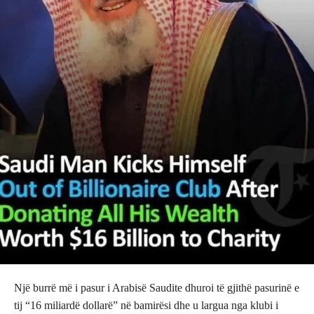
Një burrë më i pasur i Arabisë Saudite dhuroi të gjithë pasurinë e
tij “16 miliardë dollarë” në bamirësi dhe u largua nga klubi i