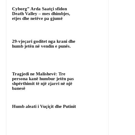
Cyborg” Arda Saatçi sfidon
Death Valley – mes dhimbjes,
etjes dhe netëve pa gjumë
29-vjeçari goditet nga krani dhe
humb jetën në vendin e punës.
Tragjedi ne Malishevë: Tre
persona kanë humbur jetën pas
shpërthimit të një zjarri në një
banesë
Humb aleati i Vuçiçit dhe Putinit