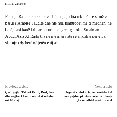
miliarderëve.
Familja Rajhi konsiderohet si familja jashta mbretërise si më e
pasur s Arabisë Saudite dhe një nga filantropët më të mëdhenj në
botë, pasi kanë krijuar pasurinë e tyre nga toka. Sulaiman bin
Abdul Aziz Al Rajhi tha në një intervistë se ai kishte përjetuar
skamjen dy herë në jetën e tij./rti
Previous article
Next article
Çavuşoğlu: Takimi Turqi, Rusi, Iran
Nga të Zhdukurit me Forcë deri të
dhe regjimi i Asadit mund të mbahet
mospajtimi për Asociacionin – krejt
më 10 maj
çka ndodhi dje në Bruksel