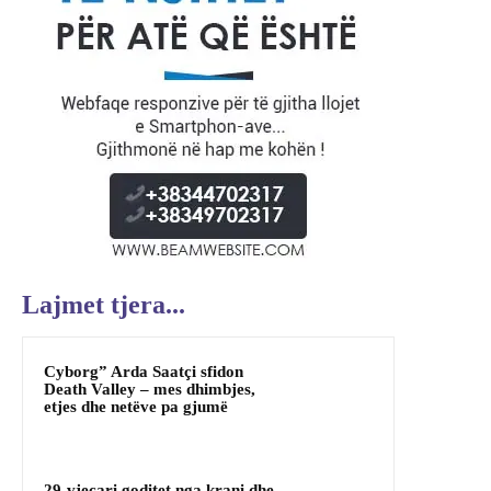
Lajmet tjera...
Cyborg” Arda Saatçi sfidon
Death Valley – mes dhimbjes,
etjes dhe netëve pa gjumë
29-vjeçari goditet nga krani dhe