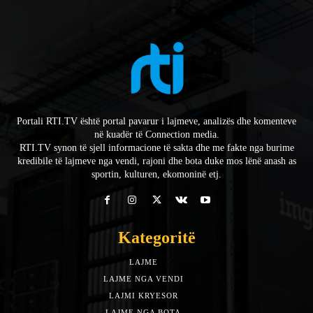
Portali RTI.TV është portal pavarur i lajmeve, analizës dhe komenteve
në kuadër të Connection media.
RTI.TV synon të sjell informacione të sakta dhe me fakte nga burime
kredibile të lajmeve nga vendi, rajoni dhe bota duke mos lënë anash as
sportin, kulturen, ekomoninë etj.
Kategoritë
LAJME
7588
LAJME NGA VENDI
5492
LAJMI KRYESOR
3153
LAJME NGA BOTA
1942