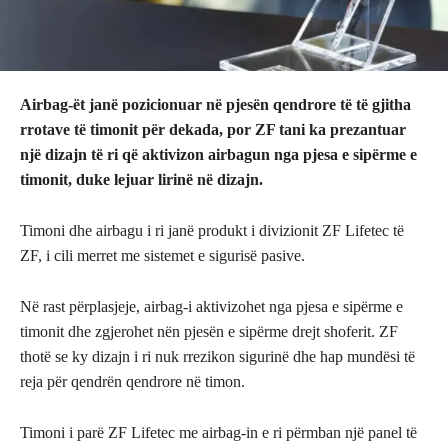
Airbag-ët janë pozicionuar në pjesën qendrore të të gjitha
rrotave të timonit për dekada, por ZF tani ka prezantuar
një dizajn të ri që aktivizon airbagun nga pjesa e sipërme e
timonit, duke lejuar lirinë në dizajn.
Timoni dhe airbagu i ri janë produkt i divizionit ZF Lifetec të
ZF, i cili merret me sistemet e sigurisë pasive.
Në rast përplasjeje, airbag-i aktivizohet nga pjesa e sipërme e
timonit dhe zgjerohet nën pjesën e sipërme drejt shoferit. ZF
thotë se ky dizajn i ri nuk rrezikon sigurinë dhe hap mundësi të
reja për qendrën qendrore në timon.
Timoni i parë ZF Lifetec me airbag-in e ri përmban një panel të