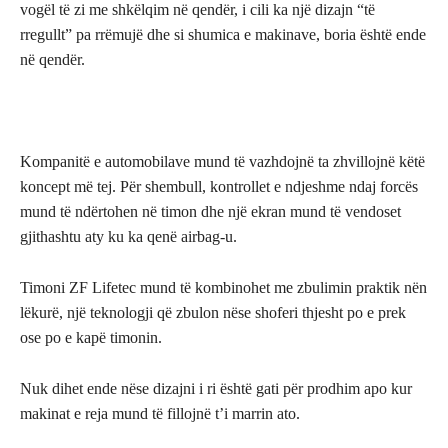
vogël të zi me shkëlqim në qendër, i cili ka një dizajn “të
rregullt” pa rrëmujë dhe si shumica e makinave, boria është ende
në qendër.
Kompanitë e automobilave mund të vazhdojnë ta zhvillojnë këtë
koncept më tej. Për shembull, kontrollet e ndjeshme ndaj forcës
mund të ndërtohen në timon dhe një ekran mund të vendoset
gjithashtu aty ku ka qenë airbag-u.
Timoni ZF Lifetec mund të kombinohet me zbulimin praktik nën
lëkurë, një teknologji që zbulon nëse shoferi thjesht po e prek
ose po e kapë timonin.
Nuk dihet ende nëse dizajni i ri është gati për prodhim apo kur
makinat e reja mund të fillojnë t’i marrin ato.