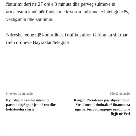
fluturimi deri në 27 orë e 3 minuta dhe përveç sulmeve të
armatosura kanë për funksione kryesore misionet e inteligjencës,
vëzhgimin dhe zbulimin.
Ndryshe, edhe një kontrollues i trafikut ajror, Gerjon ka shkruar
rreth dronëve Bayraktar./telegrafi
Previous article
Next article
Ky ushqim i ëmbël mund të
Reagon Presidenca pas shpërthimit:
parandalojë goditjen në tru dhe
Strukturat kriminale të financuara
kolesterolin e lartë
nga Serbia po pengojnë sundimin e
ligjit në Veri