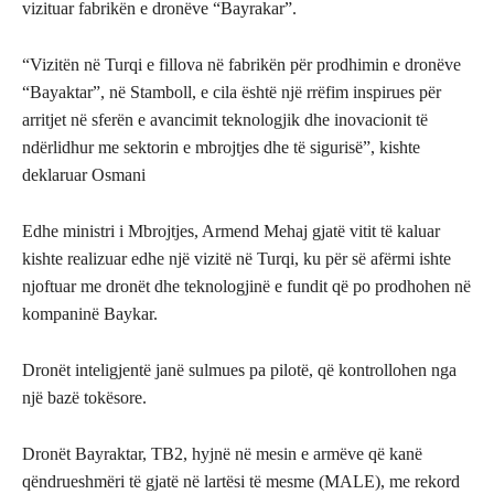
vizituar fabrikën e dronëve “Bayrakar”.
“Vizitën në Turqi e fillova në fabrikën për prodhimin e dronëve
“Bayaktar”, në Stamboll, e cila është një rrëfim inspirues për
arritjet në sferën e avancimit teknologjik dhe inovacionit të
ndërlidhur me sektorin e mbrojtjes dhe të sigurisë”, kishte
deklaruar Osmani
Edhe ministri i Mbrojtjes, Armend Mehaj gjatë vitit të kaluar
kishte realizuar edhe një vizitë në Turqi, ku për së afërmi ishte
njoftuar me dronët dhe teknologjinë e fundit që po prodhohen në
kompaninë Baykar.
Dronët inteligjentë janë sulmues pa pilotë, që kontrollohen nga
një bazë tokësore.
Dronët Bayraktar, TB2, hyjnë në mesin e armëve që kanë
qëndrueshmëri të gjatë në lartësi të mesme (MALE), me rekord