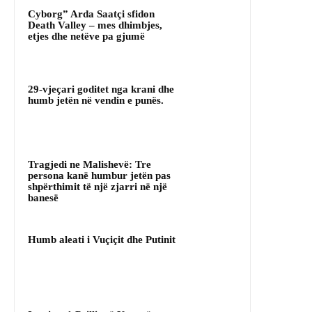
Cyborg” Arda Saatçi sfidon
Death Valley – mes dhimbjes,
etjes dhe netëve pa gjumë
29-vjeçari goditet nga krani dhe
humb jetën në vendin e punës.
Tragjedi ne Malishevë: Tre
persona kanë humbur jetën pas
shpërthimit të një zjarri në një
banesë
Humb aleati i Vuçiçit dhe Putinit