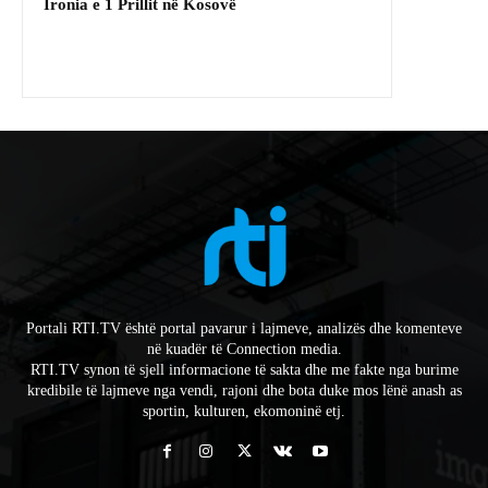
Ironia e 1 Prillit në Kosovë
Portali RTI.TV është portal pavarur i lajmeve, analizës dhe komenteve
në kuadër të Connection media.
RTI.TV synon të sjell informacione të sakta dhe me fakte nga burime
kredibile të lajmeve nga vendi, rajoni dhe bota duke mos lënë anash as
sportin, kulturen, ekomoninë etj.