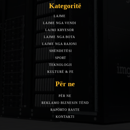
Kategoritë
LAJME
7588
LAJME NGA VENDI
5492
LAJMI KRYESOR
3153
LAJME NGA BOTA
1942
LAJME NGA RAJONI
1397
SHËNDETËSI
532
SPORT
452
TEKNOLOGJI
313
KULTURË & FE
283
Për ne
PËR NE
REKLAMO BIZNESIN TËND
RAPORTO RASTE
KONTAKTI