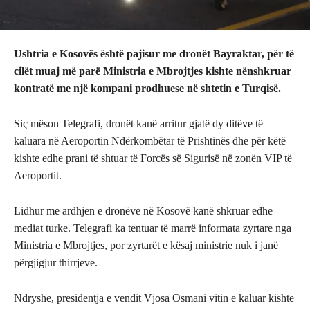
Ushtria e Kosovës është pajisur me dronët Bayraktar, për të
cilët muaj më parë Ministria e Mbrojtjes kishte nënshkruar
kontratë me një kompani prodhuese në shtetin e Turqisë.
Siç mëson Telegrafi, dronët kanë arritur gjatë dy ditëve të
kaluara në Aeroportin Ndërkombëtar të Prishtinës dhe për këtë
kishte edhe prani të shtuar të Forcës së Sigurisë në zonën VIP të
Aeroportit.
Lidhur me ardhjen e dronëve në Kosovë kanë shkruar edhe
mediat turke. Telegrafi ka tentuar të marrë informata zyrtare nga
Ministria e Mbrojtjes, por zyrtarët e kësaj ministrie nuk i janë
përgjigjur thirrjeve.
Ndryshe, presidentja e vendit Vjosa Osmani vitin e kaluar kishte