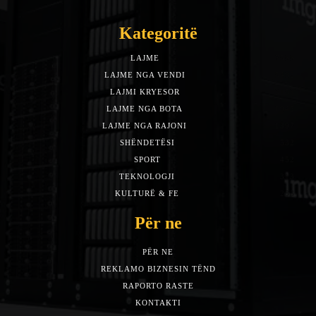
Kategoritë
LAJME
7588
LAJME NGA VENDI
5492
LAJMI KRYESOR
3153
LAJME NGA BOTA
1942
LAJME NGA RAJONI
1397
SHËNDETËSI
532
SPORT
452
TEKNOLOGJI
313
KULTURË & FE
283
Për ne
PËR NE
REKLAMO BIZNESIN TËND
RAPORTO RASTE
KONTAKTI