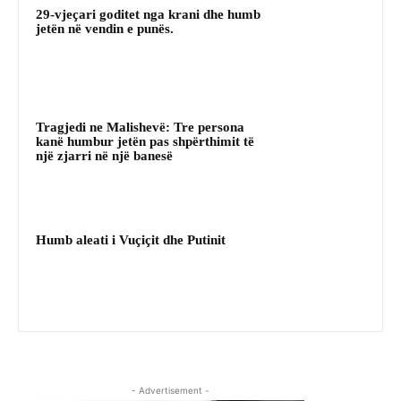
29-vjeçari goditet nga krani dhe humb
jetën në vendin e punës.
Tragjedi ne Malishevë: Tre persona
kanë humbur jetën pas shpërthimit të
një zjarri në një banesë
Humb aleati i Vuçiçit dhe Putinit
- Advertisement -