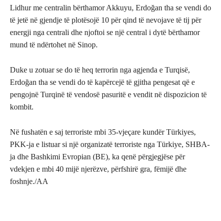
Lidhur me centralin bërthamor Akkuyu, Erdoğan tha se vendi do
të jetë në gjendje të plotësojë 10 për qind të nevojave të tij për
energji nga centrali dhe njoftoi se një central i dytë bërthamor
mund të ndërtohet në Sinop.
Duke u zotuar se do të heq terrorin nga agjenda e Turqisë,
Erdoğan tha se vendi do të kapërcejë të gjitha pengesat që e
pengojnë Turqinë të vendosë pasuritë e vendit në dispozicion të
kombit.
Në fushatën e saj terroriste mbi 35-vjeçare kundër Türkiyes,
PKK-ja e listuar si një organizatë terroriste nga Türkiye, SHBA-
ja dhe Bashkimi Evropian (BE), ka qenë përgjegjëse për
vdekjen e mbi 40 mijë njerëzve, përfshirë gra, fëmijë dhe
foshnje./AA