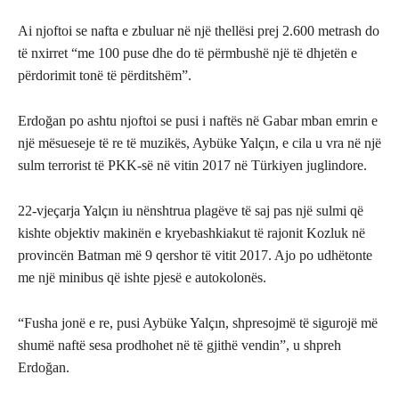
Ai njoftoi se nafta e zbuluar në një thellësi prej 2.600 metrash do
të nxirret “me 100 puse dhe do të përmbushë një të dhjetën e
përdorimit tonë të përditshëm”.
Erdoğan po ashtu njoftoi se pusi i naftës në Gabar mban emrin e
një mësueseje të re të muzikës, Aybüke Yalçın, e cila u vra në një
sulm terrorist të PKK-së në vitin 2017 në Türkiyen juglindore.
22-vjeçarja Yalçın iu nënshtrua plagëve të saj pas një sulmi që
kishte objektiv makinën e kryebashkiakut të rajonit Kozluk në
provincën Batman më 9 qershor të vitit 2017. Ajo po udhëtonte
me një minibus që ishte pjesë e autokolonës.
“Fusha jonë e re, pusi Aybüke Yalçın, shpresojmë të sigurojë më
shumë naftë sesa prodhohet në të gjithë vendin”, u shpreh
Erdoğan.