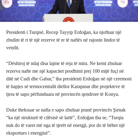
Presidenti i Turqisë, Recep Tayyip Erdoğan, ka njoftuar një
zbulim të ri të një rezerve të re të naftës në rajonin lindor të
vendit.
“Dëshiroj të ndaj disa lajme të reja të mira. Ne kemi zbuluar
rezerva nafte me një kapacitet prodhimi prej 100 mijë fuçi në
ditë në Cudi dhe Gabar,” tha presidenti Erdoğan në një ceremoni
të hapjes së termocentralit diellor Karapınar dhe projekteve të
tjera të sapo përfunduara në provincën qendrore të Konya.
Duke theksuar se nafta e sapo zbuluar pranë provincës Şırnak
“ka një strukturë të cilësisë së lartë”, Erdoğan tha se, “Turqia
nuk do të varet më nga të tjerët në energji, por do të bëhet një
eksportues i energjisë”.