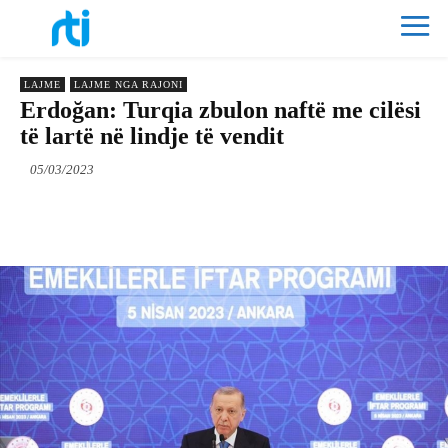
LAJME
LAJME NGA RAJONI
Erdoğan: Turqia zbulon naftë me cilësi
të lartë në lindje të vendit
05/03/2023