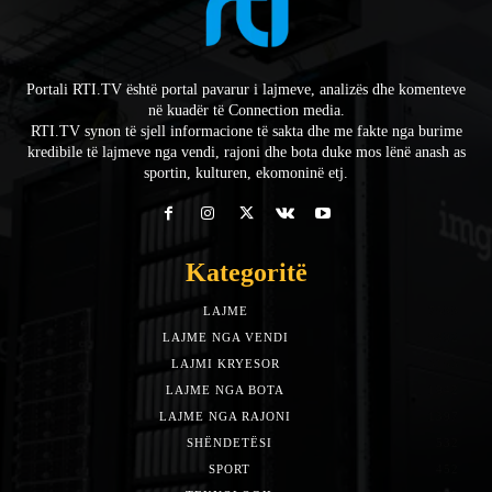
Portali RTI.TV është portal pavarur i lajmeve, analizës dhe komenteve
në kuadër të Connection media.
RTI.TV synon të sjell informacione të sakta dhe me fakte nga burime
kredibile të lajmeve nga vendi, rajoni dhe bota duke mos lënë anash as
sportin, kulturen, ekomoninë etj.
Kategoritë
LAJME
7588
LAJME NGA VENDI
5492
LAJMI KRYESOR
3153
LAJME NGA BOTA
1942
LAJME NGA RAJONI
1397
SHËNDETËSI
532
SPORT
452