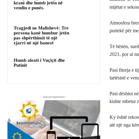
krani dhe humb jetën në
mijëtat e sekon
vendin e punës.
Atmosfera bren
Tragjedi ne Malishevë: Tre
purtekë për me
persona kanë humbur jetën
pas shpërthimit të një
zjarri në një banesë
Të hënën, sued
2021, por ai n
Humb aleati i Vuçiçit dhe
Putinit
Pasi fitorja e 
lartësinë e ven
Pasi dështoi në
- Advertisement -
kishte mbetur m
Ky është rekord
atë një nga kër