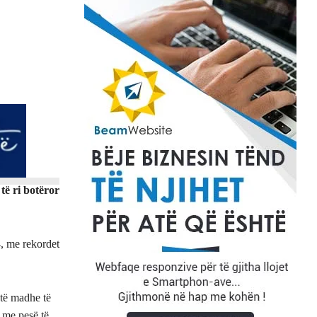
të ri botëror
4, me rekordet
të madhe të
 me pesë të