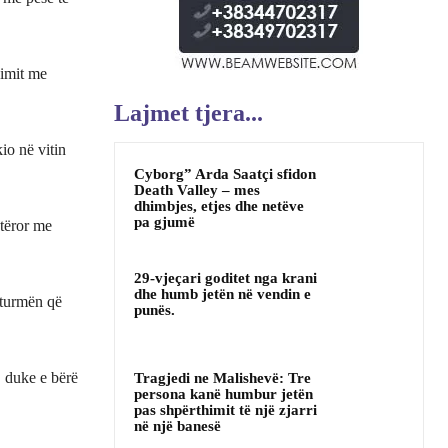
cimit me
Lajmet tjera...
io në vitin
Cyborg” Arda Saatçi sfidon
Death Valley – mes
dhimbjes, etjes dhe netëve
pa gjumë
otëror me
29-vjeçari goditet nga krani
dhe humb jetën në vendin e
r turmën që
punës.
, duke e bërë
Tragjedi ne Malishevë: Tre
persona kanë humbur jetën
pas shpërthimit të një zjarri
në një banesë