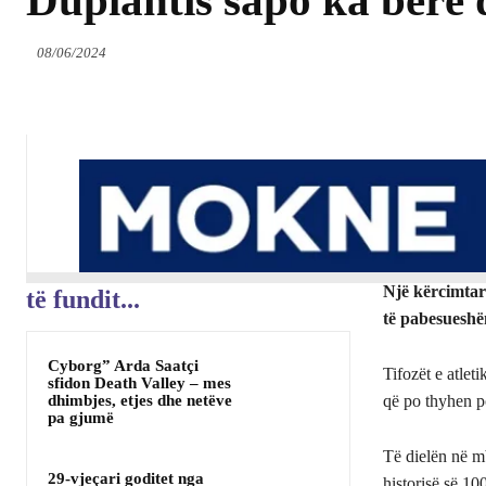
Duplantis sapo ka bërë 
08/06/2024
Një kërcimtar
të fundit...
të pabesueshë
Cyborg” Arda Saatçi
Tifozët e atlet
sfidon Death Valley – mes
dhimbjes, etjes dhe netëve
që po thyhen p
pa gjumë
Të dielën në m
29-vjeçari goditet nga
historisë së 1