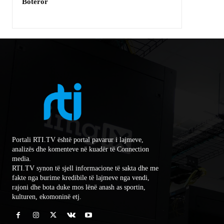
Botëror
Portali RTI.TV është portal pavarur i lajmeve,
analizës dhe komenteve në kuadër të Connection
media.
RTI.TV synon të sjell informacione të sakta dhe me
fakte nga burime kredibile të lajmeve nga vendi,
rajoni dhe bota duke mos lënë anash as sportin,
kulturen, ekomoninë etj.