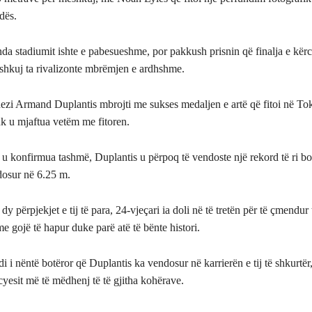
dës.
da stadiumit ishte e pabesueshme, por pakkush prisnin që finalja e kër
shkuj ta rivalizonte mbrëmjen e ardhshme.
ezi Armand Duplantis mbrojti me sukses medaljen e artë që fitoi në Tok
uk u mjaftua vetëm me fitoren.
tij u konfirmua tashmë, Duplantis u përpoq të vendoste një rekord të ri b
dosur në 6.25 m.
 dy përpjekjet e tij të para, 24-vjeçari ia doli në të tretën për të çmendu
e gojë të hapur duke parë atë të bënte histori.
i i nëntë botëror që Duplantis ka vendosur në karrierën e tij të shkurtër
cyesit më të mëdhenj të të gjitha kohërave.