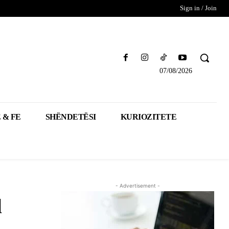
Sign in / Join
07/08/2026
 & FE
SHËNDETËSI
KURIOZITETE
- Advertisement -
d