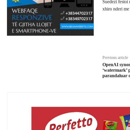
Suedezi festoi 
xhiro nderi me
Share
Previous article
OpenAI synon 
‘watermark’ 
parandaluar q