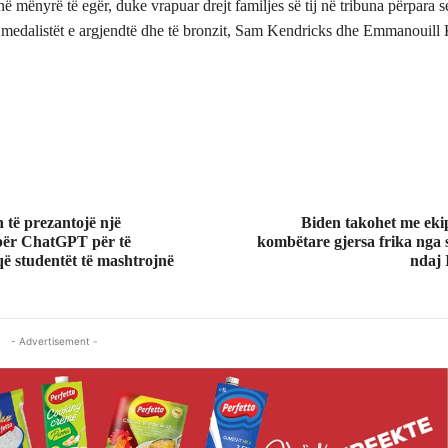
në mënyrë të egër, duke vrapuar drejt familjes së tij në tribuna përpara s
 medalistët e argjendtë dhe të bronzit, Sam Kendricks dhe Emmanouill K
të prezantojë një
Biden takohet me ekip
për ChatGPT për të
kombëtare gjersa frika nga s
ë studentët të mashtrojnë
ndaj I
- Advertisement -