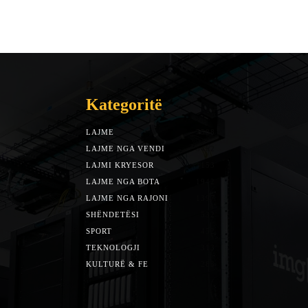
Kategoritë
LAJME
7588
LAJME NGA VENDI
5492
LAJMI KRYESOR
3153
LAJME NGA BOTA
1942
LAJME NGA RAJONI
1397
SHËNDETËSI
532
SPORT
452
TEKNOLOGJI
313
KULTURË & FE
283