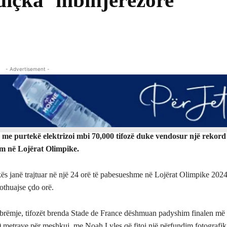
diçka ‘mbinjerëzore’
Share
- Advertisement -
 me purtekë elektrizoi mbi 70,000 tifozë duke vendosur një rekord 
m në Lojërat Olimpike.
ikës janë trajtuar në një 24 orë të pabesueshme në Lojërat Olimpike 202
othuajse çdo orë.
brëmje, tifozët brenda Stade de France dëshmuan padyshim finalen më 
00 metrave për meshkuj, me Noah Lyles që fitoi një përfundim fotografik