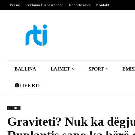
Për ne
Reklamo Biznesin tënd
Raporto raste
Kontakti
BALLINA
LAJMET
SPORT
EMIS
🔴LIVE RTI
SPORT
Graviteti? Nuk ka dëgj