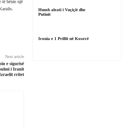
e të bënte një
aralis.
Humb aleati i Vuçiçit dhe
Putinit
Ironia e 1 Prillit në Kosovë
Next article
in e sigurisë
ulmi i Iranit
zraelit rritet