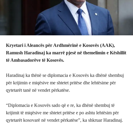
Kryetari i Aleancës për Ardhmërinë e Kosovës (AAK),
Ramush Haradinaj ka marrë pjesë në themelimin e Këshillit
të Ambasadorëve të Kosovës.
Haradinaj ka thënë se diplomacia e Kosovës ka dhënë shembuj
për krijimin e miqësive me shtetet pritëse dhe lehtësime për
qytetarët tanë në vendet përkatëse.
“Diplomacia e Kosovës sado që e re, ka dhënë shembuj të
krijimit të miqësive me shtetet pritëse e po ashtu lehtësim për
qytetarët kosovarë në vendet përkatëse”, ka shkruar Haradinaj.