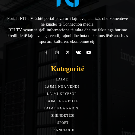
Portali RTI.TV është portal pavarur i lajmeve, analizës dhe komenteve
në kuadër të Connection media.
RTI.TV synon të sjell informacione të sakta dhe me fakte nga burime
kredibile të lajmeve nga vendi, rajoni dhe bota duke mos lënë anash as
sportin, kulturen, ekomoninë etj.
Kategoritë
LAJME
7588
LAJME NGA VENDI
5492
LAJMI KRYESOR
3153
LAJME NGA BOTA
1942
LAJME NGA RAJONI
1397
SHËNDETËSI
532
SPORT
452
TEKNOLOGJI
313