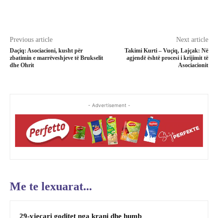
Previous article
Next article
Daçiq: Asociacioni, kusht për
Takimi Kurti – Vuçiq, Lajçak: Në
zbatimin e marrëveshjeve të Brukselit
agjendë është procesi i krijimit të
dhe Ohrit
Asociacionit
- Advertisement -
Me te lexuarat...
29-vjeçari goditet nga krani dhe humb