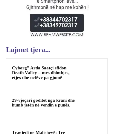
Lajmet tjera...
Cyborg” Arda Saatçi sfidon
Death Valley – mes dhimbjes,
etjes dhe netëve pa gjumë
29-vjeçari goditet nga krani dhe
humb jetën në vendin e punës.
Tragjedi ne Malishevë: Tre