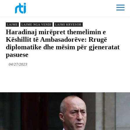
LAJME
LAJME NGA VENDI
LAJMI KRYESOR
Haradinaj mirëpret themelimin e
Këshillit të Ambasadorëve: Rrugë
diplomatike dhe mësim për gjeneratat
pasuese
04/27/2023