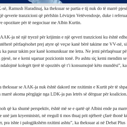
së, Ramush Haradinaj, ka theksuar se partia e tij nuk do të marrë pjes
një qeverie tranzicioni që përfshin Lëvizjen Vetëvendosje, duke i referu
tive opozitare për të negociuar me Albin Kurtin.
AAK-ja në një tryezë për krijimin e një qeveri tranzicioni ku është edh
atëherë përfaqësohet prej atyre që veçse kanë bërë takime me VV-në, si
 ka pasur takim por kanë komunikuar me letra. Ne jemi përfaqësuar pë
 pjesë, ne e kemi sqaruar pozicionin tonë. Po ashtu siç kemi mendim se
 i ndalojmë kolegët tjerë të opozitës që t’i konsumojnë këto mundësi”, ka
a theksuar se AAK-ja nuk është dakord me nxitimin e Kurtit për të shpa
a marrë akoma përgjigje nga LDK-ja pas letrës së dërguar për koalicion
oh që ka shumë perspektiv, është më se e qartë që Albini ende pa marrë
unë jam kryeministri, në rregull ti mos thuaj prit njëherë çfarë thonë k
ër, pra ishte i palogjikshëm nxitimi ashtu”, ka theksuar ai në Debat Plus