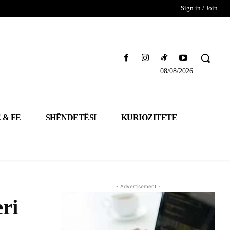
Sign in / Join
08/08/2026
 & FE
SHËNDETËSI
KURIOZITETE
- Advertisement -
ri