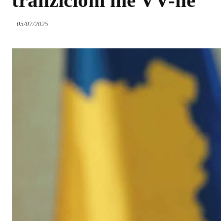
tranzicioni me VV-në
05/07/2025