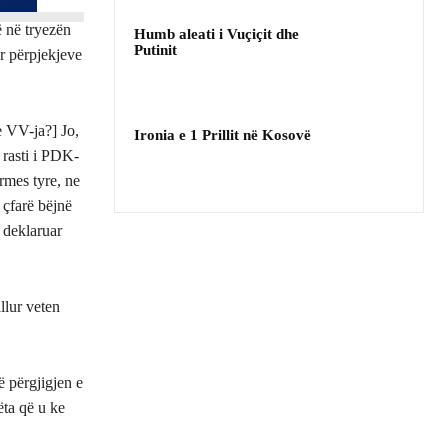
ë në tryezën
Humb aleati i Vuçiçit dhe
Putinit
ar përpjekjeve
e VV-ja?] Jo,
Ironia e 1 Prillit në Kosovë
 rasti i PDK-
rmes tyre, ne
 çfarë bëjnë
 deklaruar
llur veten
.
 përgjigjen e
ëta që u ke