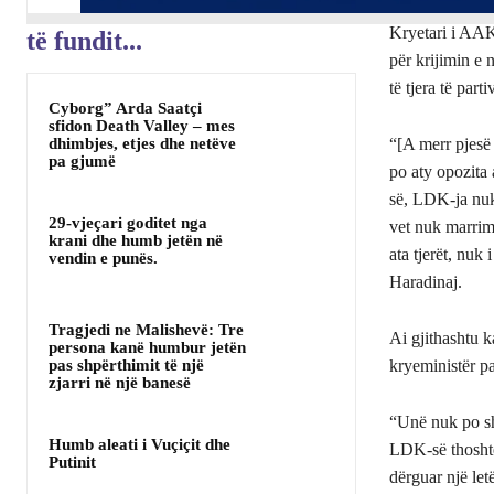
Kryetari i AAK-
të fundit...
për krijimin e 
të tjera të par
Cyborg” Arda Saatçi
sfidon Death Valley – mes
dhimbjes, etjes dhe netëve
“[A merr pjesë 
pa gjumë
po aty opozita 
së, LDK-ja nuk
29-vjeçari goditet nga
vet nuk marrim
krani dhe humb jetën në
ata tjerët, nuk
vendin e punës.
Haradinaj.
Tragjedi ne Malishevë: Tre
Ai gjithashtu k
persona kanë humbur jetën
kryeministër p
pas shpërthimit të një
zjarri në një banesë
“Unë nuk po sh
Humb aleati i Vuçiçit dhe
LDK-së thoshte 
Putinit
dërguar një let