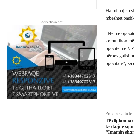
Haradinaj ka s
mbështet bashk
- Advertisement -
“Ne me opozit
komunikon më s
opozitë me VV-
përpos gatishm
opozitarë”, ka 
Share
Previous article
Të diplomuari
kërkojnë sqar
“Imamin shqi