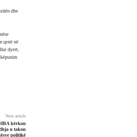
zitën dhe
nëse
im qenë në
lur dyert,
shkëpunim
Next article
 SHBA kërkon
idhja u takon
sve politikë