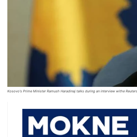
Kosovo's Prime Minister Ramush Haradinaj talks during an interview withe Reuters