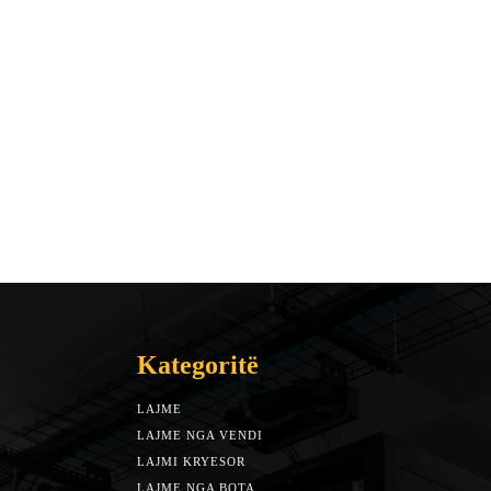
Kategoritë
LAJME
7588
LAJME NGA VENDI
5492
LAJMI KRYESOR
3153
LAJME NGA BOTA
1942