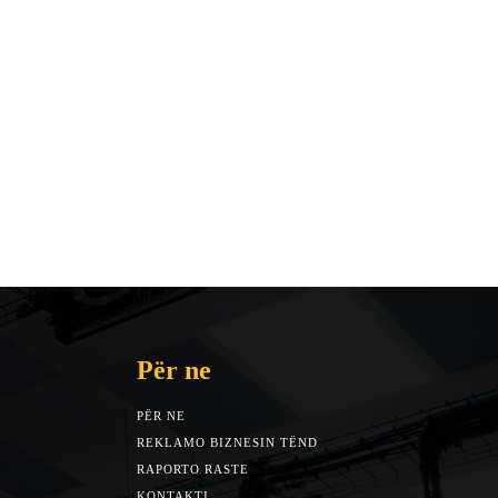
Për ne
PËR NE
REKLAMO BIZNESIN TËND
RAPORTO RASTE
KONTAKTI