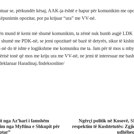
htuar se, përkundër kësaj, AAK-ja është e hapur për komunikim me opo
ëpunimin opozitar, por pa krijuar “ura” me VV-në.
ën mund të kemi më shumë komunikim, ta zëmë nuk humb asgjë LDK 
humë me PDK-në, se jemi opozitarë në bazë të detyrës, sikur të kish
në do të ishte e logjikshme me komuniku me ta. Jam për të mos u mbyl
ërisë tonë që mos me kriju ura me VV-në, ne jemi të interesuar me ba
deklaruar Haradinaj./Indeksonline/
t nga Az’hari i famshëm
Ngërçi politik në Kosovë,
im nga Myftina e Shkupit për
respektim të Kushtetutës: Zgj
ptar”
udhëheqë