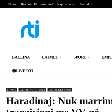
Për ne
Reklamo Biznesin tënd
Raporto raste
Kontakti
BALLINA
LAJMET
SPORT
EMIS
🔴LIVE RTI
LAJME
LAJME NGA VENDI
LAJMI KRYESOR
Haradinaj: Nuk marrim 