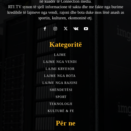
në kuadër të Connection media.
RTI.TV synon të sjell informacione të sakta dhe me fakte nga burime
kredibile të lajmeve nga vendi, rajoni dhe bota duke mos lënë anash as
sportin, kulturen, ekomoninë etj.
Kategoritë
LAJME
7588
LAJME NGA VENDI
5492
LAJMI KRYESOR
3153
LAJME NGA BOTA
1942
LAJME NGA RAJONI
1397
SHËNDETËSI
532
SPORT
452
TEKNOLOGJI
313
KULTURË & FE
283
Për ne