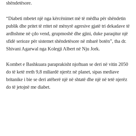
shëndetësore.
“Diabeti mbetet një nga kërcënimet më të mëdha për shëndetin
publik dhe pritet të rritet në mënyrë agresive gjatë tri dekadave të
ardhshme në çdo vend, grupmoshë dhe gjini, duke paraqitur një
sfidë serioze për sistemet shëndetësore në mbarë botën”, tha dr.
Shivani Agarwal nga Kolegji Albert në Nju Jork.
Kombet e Bashkuara paraprakisht njoftuan se deri në vitin 2050
do të ketë rreth 9,8 miliardë njerëz në planet, sipas mediave
britanike i bie se deri atëherë një në shtatë dhe një në tetë njerëz
do të jetojnë me diabet.