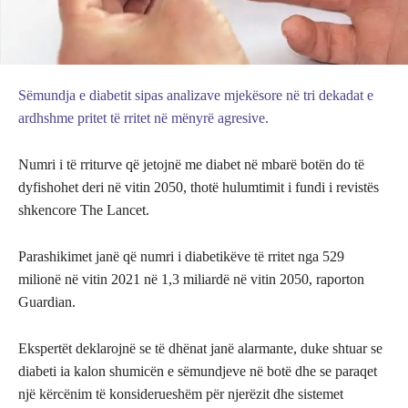
Sëmundja e diabetit sipas analizave mjekësore në tri dekadat e
ardhshme pritet të rritet në mënyrë agresive.
Numri i të rriturve që jetojnë me diabet në mbarë botën do të
dyfishohet deri në vitin 2050, thotë hulumtimit i fundi i revistës
shkencore The Lancet.
Parashikimet janë që numri i diabetikëve të rritet nga 529
milionë në vitin 2021 në 1,3 miliardë në vitin 2050, raporton
Guardian.
Ekspertët deklarojnë se të dhënat janë alarmante, duke shtuar se
diabeti ia kalon shumicën e sëmundjeve në botë dhe se paraqet
një kërcënim të konsiderueshëm për njerëzit dhe sistemet