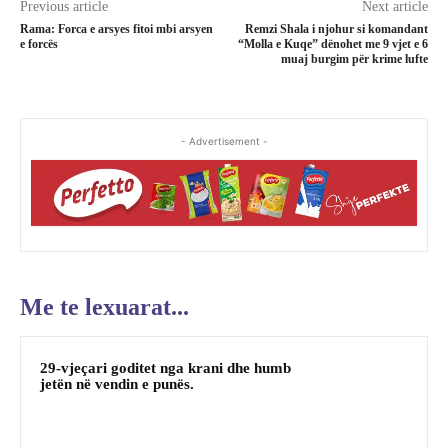
Previous article
Next article
Rama: Forca e arsyes fitoi mbi arsyen
Remzi Shala i njohur si komandant
e forcës
“Molla e Kuqe” dënohet me 9 vjet e 6
muaj burgim për krime lufte
- Advertisement -
Me te lexuarat...
29-vjeçari goditet nga krani dhe humb
jetën në vendin e punës.