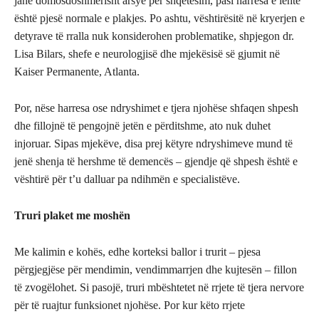
janë domosdoshmërisht arsye për shqetësim, pasi harresa e lehtë
është pjesë normale e plakjes. Po ashtu, vështirësitë në kryerjen e
detyrave të rralla nuk konsiderohen problematike, shpjegon dr.
Lisa Bilars, shefe e neurologjisë dhe mjekësisë së gjumit në
Kaiser Permanente, Atlanta.
Por, nëse harresa ose ndryshimet e tjera njohëse shfaqen shpesh
dhe fillojnë të pengojnë jetën e përditshme, ato nuk duhet
injoruar. Sipas mjekëve, disa prej këtyre ndryshimeve mund të
jenë shenja të hershme të demencës – gjendje që shpesh është e
vështirë për t’u dalluar pa ndihmën e specialistëve.
Truri plaket me moshën
Me kalimin e kohës, edhe korteksi ballor i trurit – pjesa
përgjegjëse për mendimin, vendimmarrjen dhe kujtesën – fillon
të zvogëlohet. Si pasojë, truri mbështetet në rrjete të tjera nervore
për të ruajtur funksionet njohëse. Por kur këto rrjete