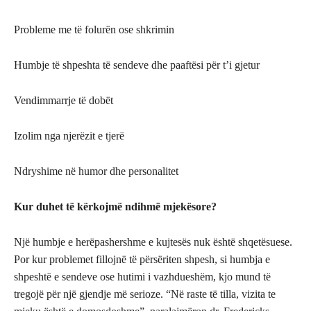
Probleme me të folurën ose shkrimin
Humbje të shpeshta të sendeve dhe paaftësi për t’i gjetur
Vendimmarrje të dobët
Izolim nga njerëzit e tjerë
Ndryshime në humor dhe personalitet
Kur duhet të kërkojmë ndihmë mjekësore?
Një humbje e herëpashershme e kujtesës nuk është shqetësuese.
Por kur problemet fillojnë të përsëriten shpesh, si humbja e
shpeshtë e sendeve ose hutimi i vazhdueshëm, kjo mund të
tregojë për një gjendje më serioze. “Në raste të tilla, vizita te