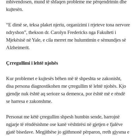
mbivendosen, mund të shfaqen probleme me përqendrimin dhe
kujtesën.
“E dimë se, teksa plaket njeriu, organizimi i rrjeteve tona nervore
ndryshon”, thekson dr. Carolyn Fredericks nga Fakulteti i
Mjekësisë në Yale, e cila merret me hulumtimin e sëmundjes së
Alzheimerit.
Çrregullimi i lehtë njohës
Kur problemet e kujtesës bëhen më të shpeshta se zakonisht,
disa persona diagnostikohen me çrregullim të lehtë njohës. Kjo
gjendje nuk është aq serioze sa demenca, por është më e rëndë
se harresa e zakonshme.
Personat me këtë çrregullim shpesh humbin sende, harrojnë
ngjarje të rëndësishme ose kanë vështirësi në gjetjen e fjalëve
gjatë bisedave. Megjithëse jo gjithmonë përparon, rreth gjysma e