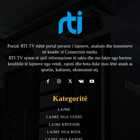
Portali RTI.TV është portal pavarur i lajmeve, analizës dhe komenteve
në kuadër të Connection media.
RTI.TV synon të sjell informacione të sakta dhe me fakte nga burime
kredibile të lajmeve nga vendi, rajoni dhe bota duke mos lënë anash as
sportin, kulturen, ekomoninë etj.
Kategoritë
LAJME
7588
LAJME NGA VENDI
5492
LAJMI KRYESOR
3153
LAJME NGA BOTA
1942
LAJME NGA RAJONI
1397