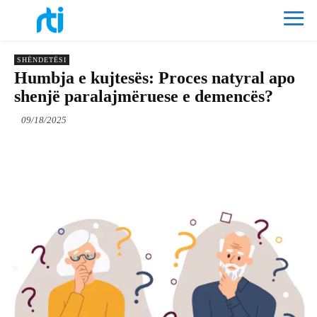
SHËNDETËSI
Humbja e kujtesës: Proces natyral apo
shenjë paralajmëruese e demencës?
09/18/2025