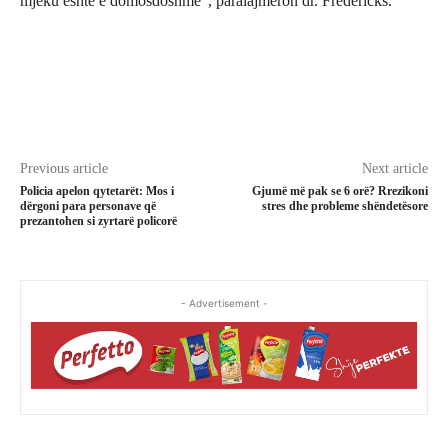
mjeku është e domosdoshme”, paralajmëron dr. Fredericks.
Previous article
Next article
Policia apelon qytetarët: Mos i
Gjumë më pak se 6 orë? Rrezikoni
dërgoni para personave që
stres dhe probleme shëndetësore
prezantohen si zyrtarë policorë
- Advertisement -