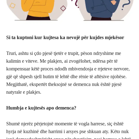
Si ta kuptoni kur kujtesa ka nevojë për kujdes mjekësor
Truri, ashtu si çdo pjesë tjetër e trupit, pëson ndryshime me
kalimin e viteve. Me plakjen, ai zvogëlohet, ndërsa për të
kompensuar këtë proces ndodh mbivendosja e rrjeteve nervore,
gjë që shpesh sjell hutim të lehtë dhe rënie të aftësive njohëse.
Megjithatë, ekspertët theksojnë se demenca nuk është pjesë
natyrale e plakjes.
Humbja e kujtesës apo demenca?
Shumë njerëz përjetojnë momente të vogla harrese, siç është
hyrja në kuzhinë dhe harrimi i arsyes pse shkuan aty. Këto nuk