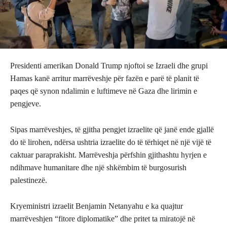
Presidenti amerikan Donald Trump njoftoi se Izraeli dhe grupi
Hamas kanë arritur marrëveshje për fazën e parë të planit të
paqes që synon ndalimin e luftimeve në Gaza dhe lirimin e
pengjeve.
Sipas marrëveshjes, të gjitha pengjet izraelite që janë ende gjallë
do të lirohen, ndërsa ushtria izraelite do të tërhiqet në një vijë të
caktuar paraprakisht. Marrëveshja përfshin gjithashtu hyrjen e
ndihmave humanitare dhe një shkëmbim të burgosurish
palestinezë.
Kryeministri izraelit Benjamin Netanyahu e ka quajtur
marrëveshjen “fitore diplomatike” dhe pritet ta miratojë në