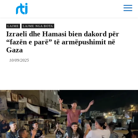
LAJME
LAJME NGA BOTA
Izraeli dhe Hamasi bien dakord për
“fazën e parë” të armëpushimit në
Gaza
10/09/2025