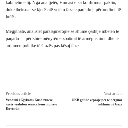
kabinetin e tij. Nga ana tjetër, Hamasi e ka konfirmuar paktin,
duke theksuar se kjo është vetëm faza e parë drejt përfundimit të
luftës.
Megjithatë, analistët paralajmërojnë se shumë çështje mbeten të
paqarta — përfshirë mënyrën e zbatimit të armëpushimit dhe të
ardhmen politike të Gazës pas kësaj faze.
Previous article
Next article
Vendimi i Gjykatës Kushtetuese,
OKB gati të veprojë për të dërguar
nesër vazhdon seanca konstituive e
ndihma në Gaza
Kuvendit