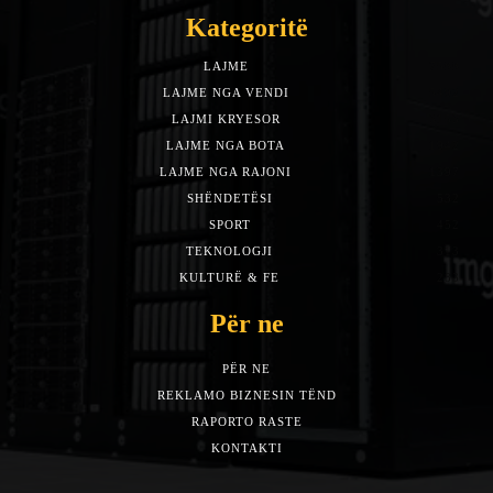
Kategoritë
LAJME
7588
LAJME NGA VENDI
5492
LAJMI KRYESOR
3153
LAJME NGA BOTA
1942
LAJME NGA RAJONI
1397
SHËNDETËSI
532
SPORT
452
TEKNOLOGJI
313
KULTURË & FE
283
Për ne
PËR NE
REKLAMO BIZNESIN TËND
RAPORTO RASTE
KONTAKTI