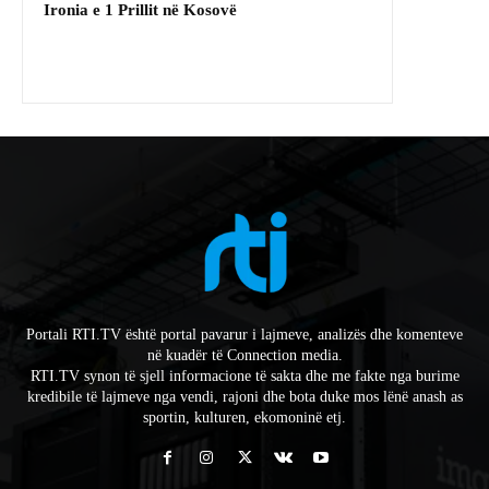
Ironia e 1 Prillit në Kosovë
Portali RTI.TV është portal pavarur i lajmeve, analizës dhe komenteve
në kuadër të Connection media.
RTI.TV synon të sjell informacione të sakta dhe me fakte nga burime
kredibile të lajmeve nga vendi, rajoni dhe bota duke mos lënë anash as
sportin, kulturen, ekomoninë etj.