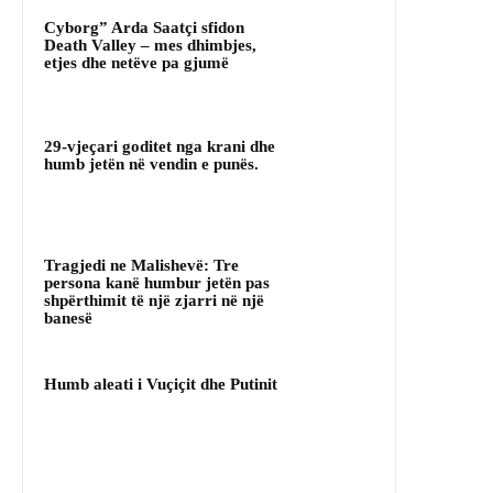
Cyborg” Arda Saatçi sfidon
Death Valley – mes dhimbjes,
etjes dhe netëve pa gjumë
29-vjeçari goditet nga krani dhe
humb jetën në vendin e punës.
Tragjedi ne Malishevë: Tre
persona kanë humbur jetën pas
shpërthimit të një zjarri në një
banesë
Humb aleati i Vuçiçit dhe Putinit