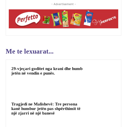
- Advertisement -
Me te lexuarat...
29-vjeçari goditet nga krani dhe humb
jetën në vendin e punës.
Tragjedi ne Malishevë: Tre persona
kanë humbur jetën pas shpërthimit të
një zjarri në një banesë