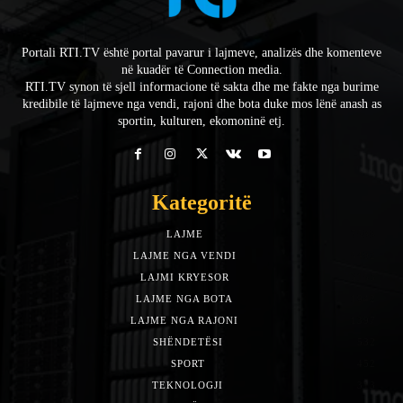
Portali RTI.TV është portal pavarur i lajmeve, analizës dhe komenteve
në kuadër të Connection media.
RTI.TV synon të sjell informacione të sakta dhe me fakte nga burime
kredibile të lajmeve nga vendi, rajoni dhe bota duke mos lënë anash as
sportin, kulturen, ekomoninë etj.
Kategoritë
LAJME
7588
LAJME NGA VENDI
5492
LAJMI KRYESOR
3153
LAJME NGA BOTA
1942
LAJME NGA RAJONI
1397
SHËNDETËSI
532
SPORT
452
TEKNOLOGJI
313