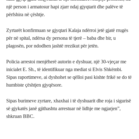
një person i armatosur hapi zjarr ndaj gjyqtarit dhe palëve të
përfshira në çështje.
Zyrtarët konfirmuan se gjyqtari Kalaja ndërroi jetë gjatë rrugës
për në spital, ndërsa dy persona të tjerë – baba dhe bir, u
plagosën, por ndodhen jashtë rrezikut për jetën.
Policia arrestoi menjëherë autorin e dyshuar, një 30-vjeçar me
inicialet E. Sh., të identifikuar nga mediat si Elvis Shkëmbi.
Sipas raportimeve, ai dyshohet se qëlloi pasi kishte frikë se do të
humbiste çështjen gjyqësore.
Sipas burimeve zyrtare, xhaxhai i të dyshuarit dhe roja i sigurisë
së gjykatës janë gjithashtu arrestuar në lidhje me ngjarjen”,
shkruan BBC.