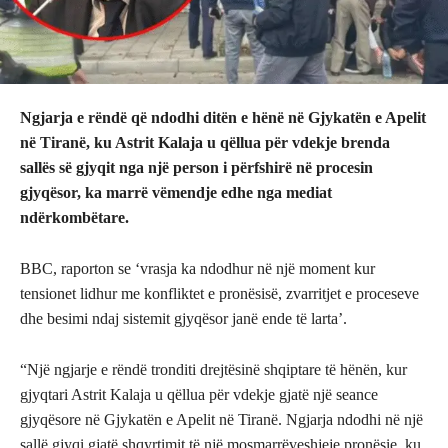
Ngjarja e rëndë që ndodhi ditën e hënë në Gjykatën e Apelit
në Tiranë, ku Astrit Kalaja u qëllua për vdekje brenda
sallës së gjyqit nga një person i përfshirë në procesin
gjyqësor, ka marrë vëmendje edhe nga mediat
ndërkombëtare.
BBC, raporton se ‘vrasja ka ndodhur në një moment kur
tensionet lidhur me konfliktet e pronësisë, zvarritjet e proceseve
dhe besimi ndaj sistemit gjyqësor janë ende të larta’.
“Një ngjarje e rëndë tronditi drejtësinë shqiptare të hënën, kur
gjyqtari Astrit Kalaja u qëllua për vdekje gjatë një seance
gjyqësore në Gjykatën e Apelit në Tiranë. Ngjarja ndodhi në një
sallë gjyqi gjatë shqyrtimit të një mosmarrëveshjeje pronësie, ku