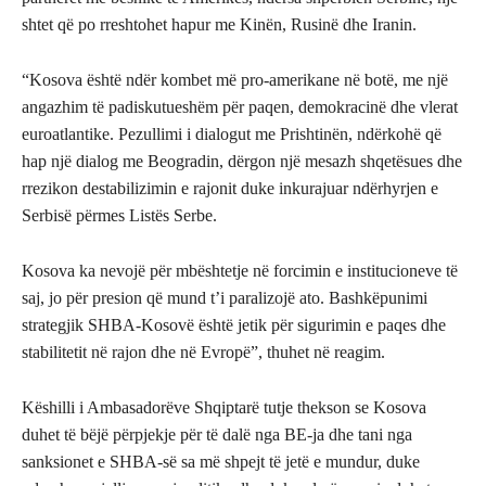
shtet që po rreshtohet hapur me Kinën, Rusinë dhe Iranin.
“Kosova është ndër kombet më pro-amerikane në botë, me një
angazhim të padiskutueshëm për paqen, demokracinë dhe vlerat
euroatlantike. Pezullimi i dialogut me Prishtinën, ndërkohë që
hap një dialog me Beogradin, dërgon një mesazh shqetësues dhe
rrezikon destabilizimin e rajonit duke inkurajuar ndërhyrjen e
Serbisë përmes Listës Serbe.
Kosova ka nevojë për mbështetje në forcimin e institucioneve të
saj, jo për presion që mund t’i paralizojë ato. Bashkëpunimi
strategjik SHBA-Kosovë është jetik për sigurimin e paqes dhe
stabilitetit në rajon dhe në Evropë”, thuhet në reagim.
Këshilli i Ambasadorëve Shqiptarë tutje thekson se Kosova
duhet të bëjë përpjekje për të dalë nga BE-ja dhe tani nga
sanksionet e SHBA-së sa më shpejt të jetë e mundur, duke