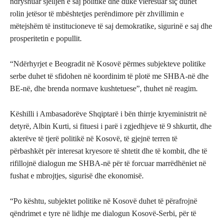
ndryshuar sjelljen e saj politike dhe duke vlerësuar siç duhet
rolin jetësor të mbështetjes perëndimore për zhvillimin e
mëtejshëm të institucioneve të saj demokratike, sigurinë e saj dhe
prosperitetin e popullit.
“Ndërhyrjet e Beogradit në Kosovë përmes subjekteve politike
serbe duhet të sfidohen në koordinim të plotë me SHBA-në dhe
BE-në, dhe brenda normave kushtetuese”, thuhet në reagim.
Këshilli i Ambasadorëve Shqiptarë i bën thirrje kryeministrit në
detyrë, Albin Kurti, si fituesi i parë i zgjedhjeve të 9 shkurtit, dhe
akterëve të tjerë politikë në Kosovë, të gjejnë terren të
përbashkët për interesat kryesore të shtetit dhe të kombit, dhe të
rifillojnë dialogun me SHBA-në për të forcuar marrëdhëniet në
fushat e mbrojtjes, sigurisë dhe ekonomisë.
“Po kështu, subjektet politike në Kosovë duhet të përafrojnë
qëndrimet e tyre në lidhje me dialogun Kosovë-Serbi, për të