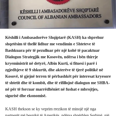
Këshilli i Ambasadorëve Shqiptarë (KASH) ka shprehur
shqetësim të thellë lidhur me vendimin e Shteteve të
Bashkuara për të pezulluar për një kohë të pacaktuar
Dialogun Strategjik me Kosovën, ndërsa i bën thirrje
kryeministrit në detyrë, Albin Kurti, si fituesi i parë i
zgjedhjeve të 9 shkurtit, dhe akterëve të tjerë politikë në
Kosovë, të gjejnë terren të përbashkët për interesat kryesore
të shtetit dhe të kombit, dhe të rifillojnë dialogun me SHBA-
në për të forcuar marrëdhëniet në fushat e mbrojtjes,
sigurisë dhe ekonomisë.
KASH thekson se ky veprim rrezikon të minojë një nga
partnerët më besnikë të Amerikës, ndërsa shpërblen Serbinë, një