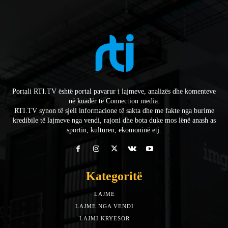
Portali RTI.TV është portal pavarur i lajmeve, analizës dhe komenteve
në kuadër të Connection media.
RTI.TV synon të sjell informacione të sakta dhe me fakte nga burime
kredibile të lajmeve nga vendi, rajoni dhe bota duke mos lënë anash as
sportin, kulturen, ekomoninë etj.
Kategoritë
LAJME
7588
LAJME NGA VENDI
5492
LAJMI KRYESOR
3153