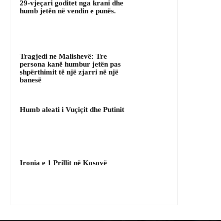
29-vjeçari goditet nga krani dhe
humb jetën në vendin e punës.
Tragjedi ne Malishevë: Tre
persona kanë humbur jetën pas
shpërthimit të një zjarri në një
banesë
Humb aleati i Vuçiçit dhe Putinit
Ironia e 1 Prillit në Kosovë