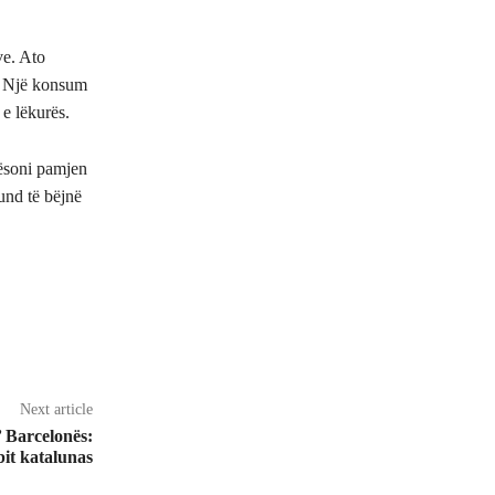
ve. Ato
a. Një konsum
 e lëkurës.
rësoni pamjen
und të bëjnë
Next article
’ Barcelonës:
bit katalunas