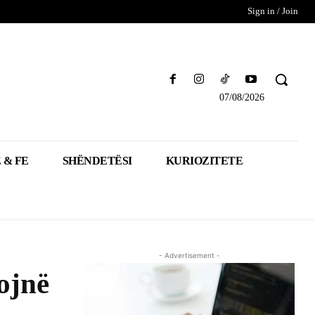
Sign in / Join
07/08/2026
 & FE
SHËNDETËSI
KURIOZITETE
- Advertisement -
ojnë