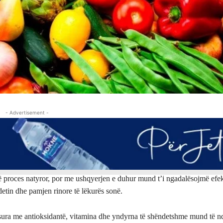
- Advertisement -
ë proces natyror, por me ushqyerjen e duhur mund t’i ngadalësojmë efekt
etin dhe pamjen rinore të lëkurës sonë.
ura me antioksidantë, vitamina dhe yndyrna të shëndetshme mund të n