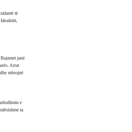
ksidantë të
Idealisht,
. Bajamet janë
urës. Arrat
s dhe mbrojnë
arkullimin e
ëndësishme ta