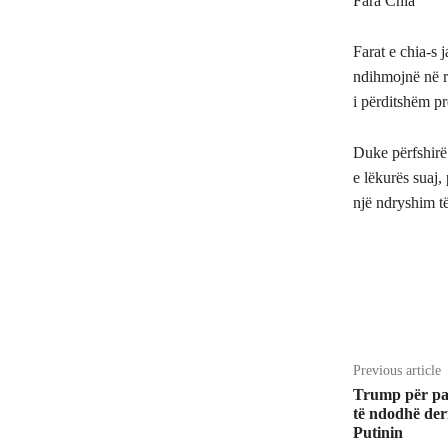
Fara Chia
Farat e chia-s 
ndihmojnë në ri
i përditshëm pr
Duke përfshirë
e lëkurës suaj,
një ndryshim të
Share
Previous article
Trump për pa
të ndodhë deri
Putinin