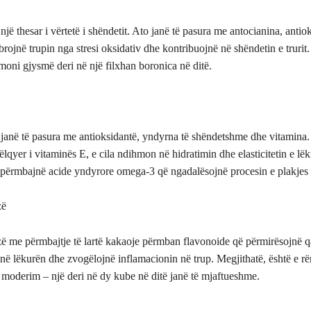
një thesar i vërtetë i shëndetit. Ato janë të pasura me antocianina, antio
ojnë trupin nga stresi oksidativ dhe kontribuojnë në shëndetin e trurit. 
oni gjysmë deri në një filxhan boronica në ditë.
t janë të pasura me antioksidantë, yndyrna të shëndetshme dhe vitamina
ëlqyer i vitaminës E, e cila ndihmon në hidratimin dhe elasticitetin e lëk
rit përmbajnë acide yndyrore omega-3 që ngadalësojnë procesin e plakje
zë
zë me përmbajtje të lartë kakaoje përmban flavonoide që përmirësojnë q
jnë lëkurën dhe zvogëlojnë inflamacionin në trup. Megjithatë, është e r
oderim – një deri në dy kube në ditë janë të mjaftueshme.