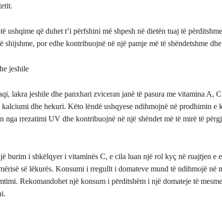
etit.
htë ushqime që duhet t’i përfshini më shpesh në dietën tuaj të përditshme
të shijshme, por edhe kontribuojnë në një pamje më të shëndetshme dhe 
he jeshile
aqi, lakra jeshile dhe panxhari zviceran janë të pasura me vitamina A, C
i kalciumi dhe hekuri. Këto lëndë ushqyese ndihmojnë në prodhimin e k
n nga rrezatimi UV dhe kontribuojnë në një shëndet më të mirë të përg
ë burim i shkëlqyer i vitaminës C, e cila luan një rol kyç në ruajtjen e ela
ërisë së lëkurës. Konsumi i rregullt i domateve mund të ndihmojë në m
mtimi. Rekomandohet një konsum i përditshëm i një domateje të mesme
i.