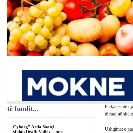
Plakja është nj
të fundit...
të ruajmë shënd
Cyborg” Arda Saatçi
Ushqimet e pas
sfidon Death Valley – mes