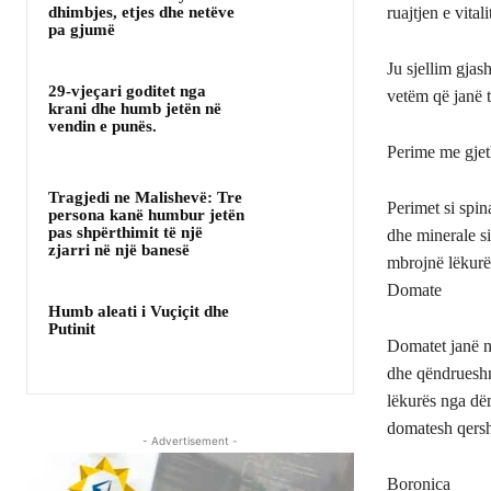
dhimbjes, etjes dhe netëve
ruajtjen e vitalit
pa gjumë
Ju sjellim gjas
29-vjeçari goditet nga
vetëm që janë 
krani dhe humb jetën në
vendin e punës.
Perime me gjet
Tragjedi ne Malishevë: Tre
Perimet si spin
persona kanë humbur jetën
pas shpërthimit të një
dhe minerale s
zjarri në një banesë
mbrojnë lëkurë
Domate
Humb aleati i Vuçiçit dhe
Putinit
Domatet janë nj
dhe qëndrueshm
lëkurës nga dë
domatesh qersh
- Advertisement -
Boronica