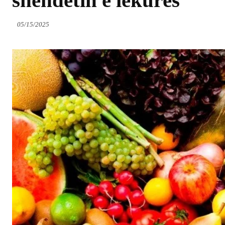
shëndetin e lëkurës
05/15/2025