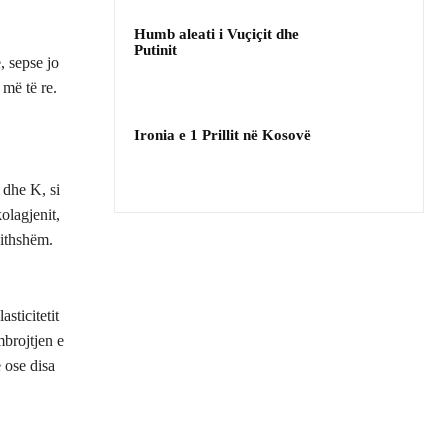
Humb aleati i Vuçiçit dhe
Putinit
, sepse jo
më të re.
Ironia e 1 Prillit në Kosovë
 dhe K, si
olagjenit,
jithshëm.
sticitetit
brojtjen e
 ose disa