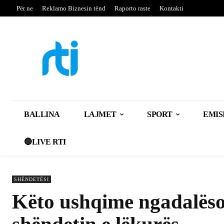
Për ne
Reklamo Biznesin tënd
Raporto raste
Kontakti
BALLINA
LAJMET
SPORT
EMIS
🔴LIVE RTI
SHËNDETËSI
Këto ushqime ngadalëso