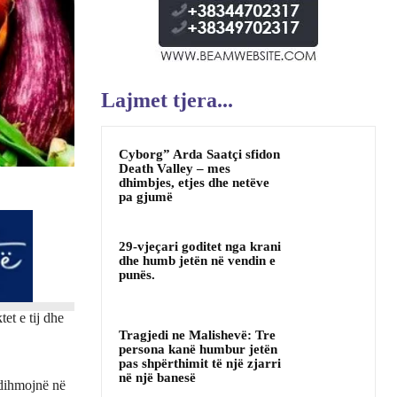
Lajmet tjera...
Cyborg” Arda Saatçi sfidon
Death Valley – mes
dhimbjes, etjes dhe netëve
pa gjumë
29-vjeçari goditet nga krani
dhe humb jetën në vendin e
punës.
et e tij dhe
Tragjedi ne Malishevë: Tre
persona kanë humbur jetën
pas shpërthimit të një zjarri
në një banesë
dihmojnë në