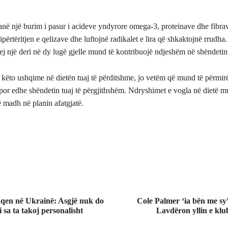
janë një burim i pasur i acideve yndyrore omega-3, proteinave dhe fibra
përtëritjen e qelizave dhe luftojnë radikalet e lira që shkaktojnë rrudh
ej një deri në dy lugë gjelle mund të kontribuojë ndjeshëm në shëndetin
 këto ushqime në dietën tuaj të përditshme, jo vetëm që mund të përmi
 por edhe shëndetin tuaj të përgjithshëm. Ndryshimet e vogla në dietë m
 madh në planin afatgjatë.
qen në Ukrainë: Asgjë nuk do
Cole Palmer ‘ia bën me sy
 sa ta takoj personalisht
Lavdëron yllin e klu