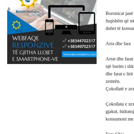
Boronicat janë 
fuqishëm që mbr
duhet të konsum
Arra dhe fara
Arrat dhe fara
një burim i shk
dhe farat e li
zemrën.
Çokollatë e ze
Çokollata e ze
gjakut, hidrato
konsumoni me m