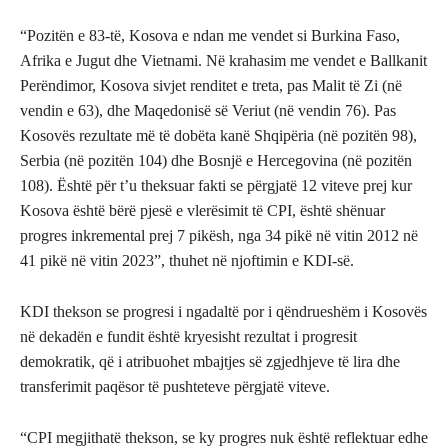
“Pozitën e 83-të, Kosova e ndan me vendet si Burkina Faso,
Afrika e Jugut dhe Vietnami. Në krahasim me vendet e Ballkanit
Perëndimor, Kosova sivjet renditet e treta, pas Malit të Zi (në
vendin e 63), dhe Maqedonisë së Veriut (në vendin 76). Pas
Kosovës rezultate më të dobëta kanë Shqipëria (në pozitën 98),
Serbia (në pozitën 104) dhe Bosnjë e Hercegovina (në pozitën
108). Është për t’u theksuar fakti se përgjatë 12 viteve prej kur
Kosova është bërë pjesë e vlerësimit të CPI, është shënuar
progres inkremental prej 7 pikësh, nga 34 pikë në vitin 2012 në
41 pikë në vitin 2023”, thuhet në njoftimin e KDI-së.
KDI thekson se progresi i ngadaltë por i qëndrueshëm i Kosovës
në dekadën e fundit është kryesisht rezultat i progresit
demokratik, që i atribuohet mbajtjes së zgjedhjeve të lira dhe
transferimit paqësor të pushteteve përgjatë viteve.
“CPI megjithatë thekson, se ky progres nuk është reflektuar edhe