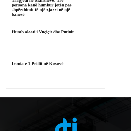
Tragjedi ne Malishevë: Tre
persona kanë humbur jetën pas
shpërthimit të një zjarri në një
banesë
Humb aleati i Vuçiçit dhe Putinit
Ironia e 1 Prillit në Kosovë