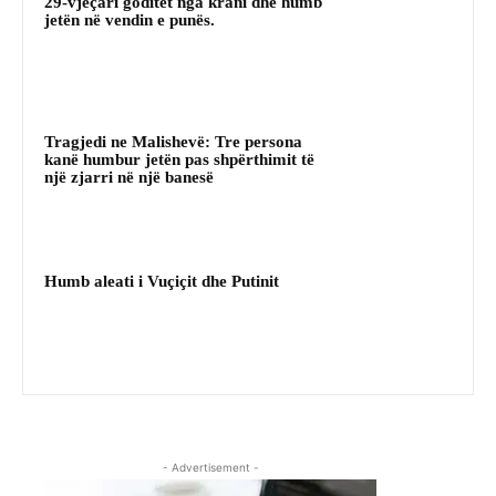
29-vjeçari goditet nga krani dhe humb
jetën në vendin e punës.
Tragjedi ne Malishevë: Tre persona
kanë humbur jetën pas shpërthimit të
një zjarri në një banesë
Humb aleati i Vuçiçit dhe Putinit
- Advertisement -