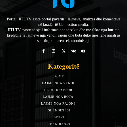
Portali RTI.TV është portal pavarur i lajmeve, analizës dhe komenteve
në kuadër të Connection media.
RTI.TV synon të sjell informacione të sakta dhe me fakte nga burime
kredibile të lajmeve nga vendi, rajoni dhe bota duke mos lënë anash as
sportin, kulturen, ekomoninë etj.
Kategoritë
LAJME
7588
LAJME NGA VENDI
5492
LAJMI KRYESOR
3153
LAJME NGA BOTA
1942
LAJME NGA RAJONI
1397
SHËNDETËSI
532
SPORT
452
TEKNOLOGJI
313