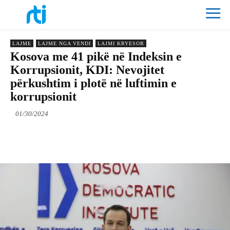
LAJME
LAJME NGA VENDI
LAJMI KRYESOR
Kosova me 41 pikë në Indeksin e
Korrupsionit, KDI: Nevojitet
përkushtim i plotë në luftimin e
korrupsionit
01/30/2024