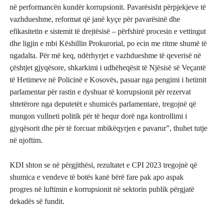
në performancën kundër korrupsionit. Pavarësisht përpjekjeve të
vazhdueshme, reformat që janë kyçe për pavarësinë dhe
efikasitetin e sistemit të drejtësisë – përfshirë procesin e vettingut
dhe ligjin e mbi Këshillin Prokurorial, po ecin me ritme shumë të
ngadalta. Për më keq, ndërhyrjet e vazhdueshme të qeverisë në
çështjet gjyqësore, shkarkimi i udhëheqësit të Njësisë së Veçantë
të Hetimeve në Policinë e Kosovës, pasuar nga pengimi i hetimit
parlamentar për rastin e dyshuar të korrupsionit për rezervat
shtetërore nga deputetët e shumicës parlamentare, tregojnë që
mungon vullneti politik për të hequr dorë nga kontrollimi i
gjyqësorit dhe për të forcuar mbikëqyrjen e pavarur”, thuhet tutje
në njoftim.
KDI shton se në përgjithësi, rezultatet e CPI 2023 tregojnë që
shumica e vendeve të botës kanë bërë fare pak apo aspak
progres në luftimin e korrupsionit në sektorin publik përgjatë
dekadës së fundit.