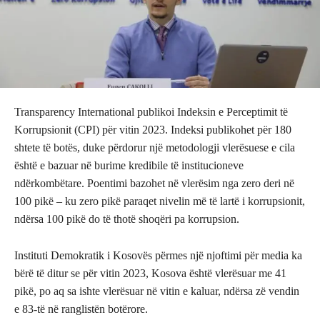
Transparency International publikoi Indeksin e Perceptimit të
Korrupsionit (CPI) për vitin 2023. Indeksi publikohet për 180
shtete të botës, duke përdorur një metodologji vlerësuese e cila
është e bazuar në burime kredibile të institucioneve
ndërkombëtare. Poentimi bazohet në vlerësim nga zero deri në
100 pikë – ku zero pikë paraqet nivelin më të lartë i korrupsionit,
ndërsa 100 pikë do të thotë shoqëri pa korrupsion.
Instituti Demokratik i Kosovës përmes një njoftimi për media ka
bërë të ditur se për vitin 2023, Kosova është vlerësuar me 41
pikë, po aq sa ishte vlerësuar në vitin e kaluar, ndërsa zë vendin
e 83-të në ranglistën botërore.