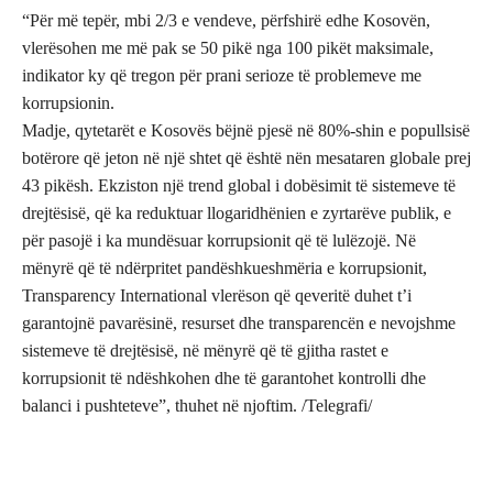
“Për më tepër, mbi 2/3 e vendeve, përfshirë edhe Kosovën,
vlerësohen me më pak se 50 pikë nga 100 pikët maksimale,
indikator ky që tregon për prani serioze të problemeve me
korrupsionin.
Madje, qytetarët e Kosovës bëjnë pjesë në 80%-shin e popullsisë
botërore që jeton në një shtet që është nën mesataren globale prej
43 pikësh. Ekziston një trend global i dobësimit të sistemeve të
drejtësisë, që ka reduktuar llogaridhënien e zyrtarëve publik, e
për pasojë i ka mundësuar korrupsionit që të lulëzojë. Në
mënyrë që të ndërpritet pandëshkueshmëria e korrupsionit,
Transparency International vlerëson që qeveritë duhet t’i
garantojnë pavarësinë, resurset dhe transparencën e nevojshme
sistemeve të drejtësisë, në mënyrë që të gjitha rastet e
korrupsionit të ndëshkohen dhe të garantohet kontrolli dhe
balanci i pushteteve”, thuhet në njoftim. /Telegrafi/