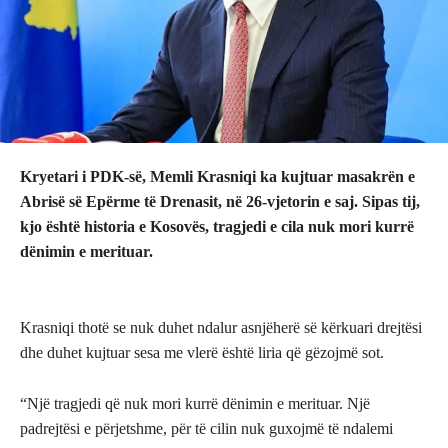
Kryetari i PDK-së, Memli Krasniqi ka kujtuar masakrën e
Abrisë së Epërme të Drenasit, në 26-vjetorin e saj. Sipas tij,
kjo është historia e Kosovës, tragjedi e cila nuk mori kurrë
dënimin e merituar.
Krasniqi thotë se nuk duhet ndalur asnjëherë së kërkuari drejtësi
dhe duhet kujtuar sesa me vlerë është liria që gëzojmë sot.
“Një tragjedi që nuk mori kurrë dënimin e merituar. Një
padrejtësi e përjetshme, për të cilin nuk guxojmë të ndalemi