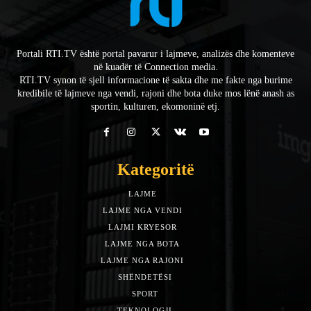
Portali RTI.TV është portal pavarur i lajmeve, analizës dhe komenteve
në kuadër të Connection media.
RTI.TV synon të sjell informacione të sakta dhe me fakte nga burime
kredibile të lajmeve nga vendi, rajoni dhe bota duke mos lënë anash as
sportin, kulturen, ekomoninë etj.
Kategoritë
LAJME
7588
LAJME NGA VENDI
5492
LAJMI KRYESOR
3153
LAJME NGA BOTA
1942
LAJME NGA RAJONI
1397
SHËNDETËSI
532
SPORT
452
TEKNOLOGJI
313