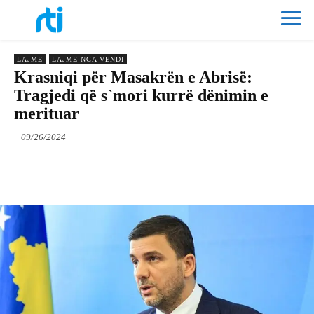
LAJME
LAJME NGA VENDI
Krasniqi për Masakrën e Abrisë:
Tragjedi që s`mori kurrë dënimin e
merituar
09/26/2024