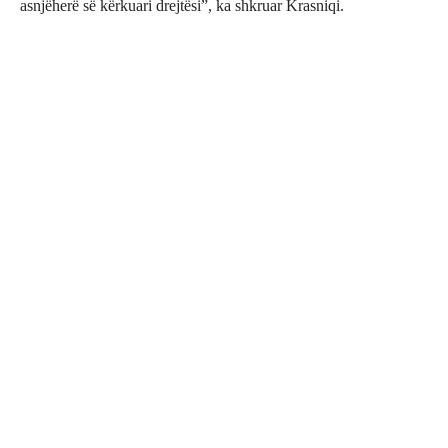
asnjëherë së kërkuari drejtësi”, ka shkruar Krasniqi.