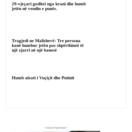
29-vjeçari goditet nga krani dhe humb
jetën në vendin e punës.
Tragjedi ne Malishevë: Tre persona
kanë humbur jetën pas shpërthimit të
një zjarri në një banesë
Humb aleati i Vuçiçit dhe Putinit
- Advertisement -