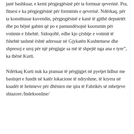
janë bashkuar, e kemi përgjegjësinë për ta formuar qeverinë. Pra,
fituesi e ka përgjegjësinë për formimin e qeverisë. Ndërkaq, për
ta konstituuar kuvendin, përgjegjësinë e kanë të gjithë deputetët
dhe po bëjnë gabim që po e pamundësojnë kuorumin për
votimin e fshehtë. Sidoqoftë, edhe kjo çështje e votimit të
fshehtë tashmë është adresuar në Gjykatën Kushtetuese dhe
shpresoj e uroj për një përgjigje sa më të shpejtë nga ana e tyre”,
ka thënë Kurti.
Ndërkaq Kurti nuk ka pranuar të përgjigjet në pyetjet lidhur me
bastisjet e fundit në katër lokacione të ndryshme, të kryera në
kuadër të hetimeve për dhënien me qira të Fabrikës së mbetjeve
shtazore./Indeksonline/