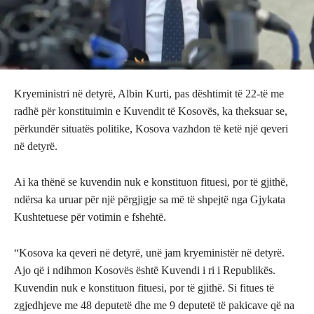
Kryeministri në detyrë, Albin Kurti, pas dështimit të 22-të me
radhë për konstituimin e Kuvendit të Kosovës, ka theksuar se,
përkundër situatës politike, Kosova vazhdon të ketë një qeveri
në detyrë.
Ai ka thënë se kuvendin nuk e konstituon fituesi, por të gjithë,
ndërsa ka uruar për një përgjigje sa më të shpejtë nga Gjykata
Kushtetuese për votimin e fshehtë.
“Kosova ka qeveri në detyrë, unë jam kryeministër në detyrë.
Ajo që i ndihmon Kosovës është Kuvendi i ri i Republikës.
Kuvendin nuk e konstituon fituesi, por të gjithë. Si fitues të
zgjedhjeve me 48 deputetë dhe me 9 deputetë të pakicave që na