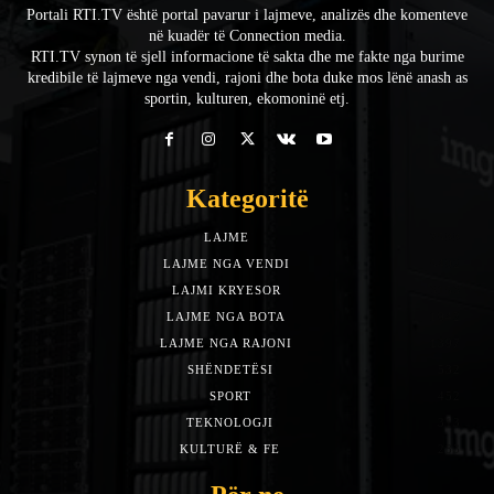
Portali RTI.TV është portal pavarur i lajmeve, analizës dhe komenteve
në kuadër të Connection media.
RTI.TV synon të sjell informacione të sakta dhe me fakte nga burime
kredibile të lajmeve nga vendi, rajoni dhe bota duke mos lënë anash as
sportin, kulturen, ekomoninë etj.
Kategoritë
LAJME
7588
LAJME NGA VENDI
5492
LAJMI KRYESOR
3153
LAJME NGA BOTA
1942
LAJME NGA RAJONI
1397
SHËNDETËSI
532
SPORT
452
TEKNOLOGJI
313
KULTURË & FE
283