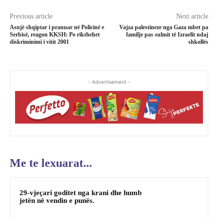
Previous article
Next article
Asnjë shqiptar i pranuar në Policinë e
Vajza palestineze nga Gaza mbet pa
Serbisë, reagon KKSH: Po rikthehet
familje pas sulmit të Izraelit ndaj
diskriminimi i vitit 2001
shkollës
- Advertisement -
Me te lexuarat...
29-vjeçari goditet nga krani dhe humb
jetën në vendin e punës.