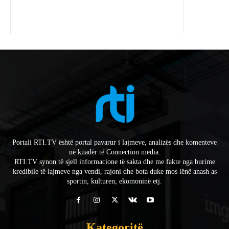
Portali RTI.TV është portal pavarur i lajmeve, analizës dhe komenteve
në kuadër të Connection media.
RTI.TV synon të sjell informacione të sakta dhe me fakte nga burime
kredibile të lajmeve nga vendi, rajoni dhe bota duke mos lënë anash as
sportin, kulturen, ekomoninë etj.
Kategoritë