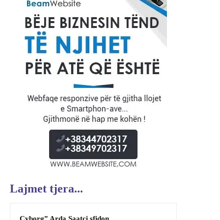
Lajmet tjera...
Cyborg” Arda Saatçi sfidon