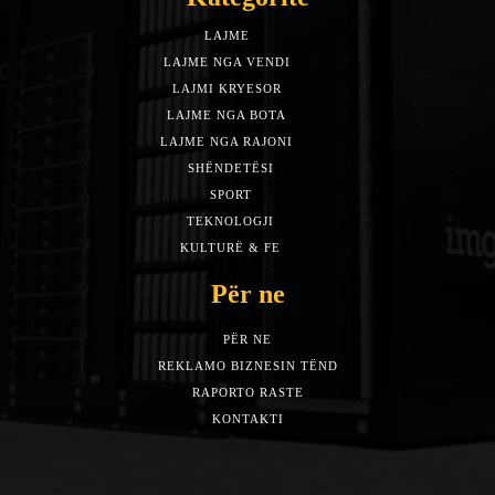
LAJME
7588
LAJME NGA VENDI
5492
LAJMI KRYESOR
3153
LAJME NGA BOTA
1942
LAJME NGA RAJONI
1397
SHËNDETËSI
532
SPORT
452
TEKNOLOGJI
313
KULTURË & FE
283
Për ne
PËR NE
REKLAMO BIZNESIN TËND
RAPORTO RASTE
KONTAKTI