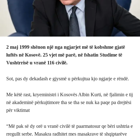
2 maj 1999 shënon një nga ngjarjet më të kobshme gjatë
luftës në Kosovë. 25 vjet më parë, në fshatin Studime të
Vushtrrisë u vranë 116 civilë.
Sot, pas dy dekadash e gjysmë u përkujtua kjo ngjarje e rëndë.
Me këtë rast, kryeministri i Kosovës Albin Kurti, në fjalimin e tij
në akademinë përkujtimore tha se tha se nuk ka paqe pa drejtësi
për viktimat
“Më pak së dy orë u vranë civilë të paarmatosur qe bëri ushtria e
rregullt serbe. Masakra radhitet mes masakrave të shqiptarëve