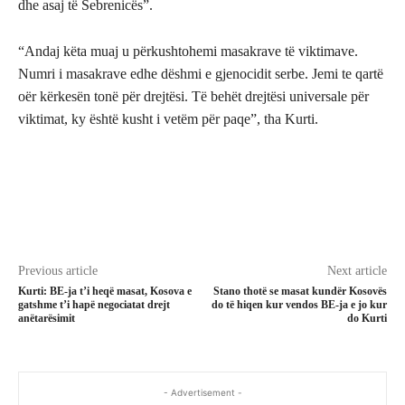
dhe asaj të Sebrenicës”.
“Andaj këta muaj u përkushtohemi masakrave të viktimave.
Numri i masakrave edhe dëshmi e gjenocidit serbe. Jemi te qartë
oër kërkesën tonë për drejtësi. Të behët drejtësi universale për
viktimat, ky është kusht i vetëm për paqe”, tha Kurti.
Previous article
Next article
Kurti: BE-ja t’i heqë masat, Kosova e
Stano thotë se masat kundër Kosovës
gatshme t’i hapë negociatat drejt
do të hiqen kur vendos BE-ja e jo kur
anëtarësimit
do Kurti
- Advertisement -