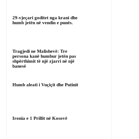
29-vjeçari goditet nga krani dhe
humb jetën në vendin e punës.
Tragjedi ne Malishevë: Tre
persona kanë humbur jetën pas
shpërthimit të një zjarri në një
banesë
Humb aleati i Vuçiçit dhe Putinit
Ironia e 1 Prillit në Kosovë