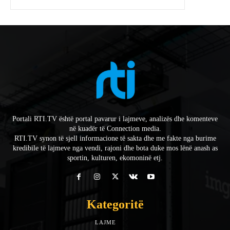
Portali RTI.TV është portal pavarur i lajmeve, analizës dhe komenteve
në kuadër të Connection media.
RTI.TV synon të sjell informacione të sakta dhe me fakte nga burime
kredibile të lajmeve nga vendi, rajoni dhe bota duke mos lënë anash as
sportin, kulturen, ekomoninë etj.
Kategoritë
LAJME
7588