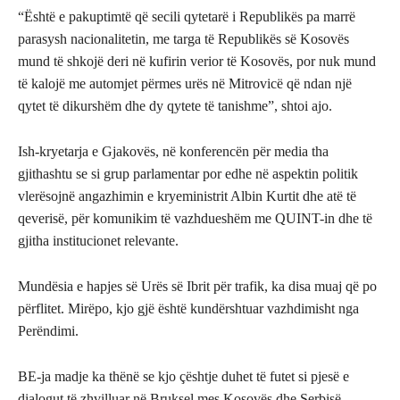
“Është e pakuptimtë që secili qytetarë i Republikës pa marrë
parasysh nacionalitetin, me targa të Republikës së Kosovës
mund të shkojë deri në kufirin verior të Kosovës, por nuk mund
të kalojë me automjet përmes urës në Mitrovicë që ndan një
qytet të dikurshëm dhe dy qytete të tanishme”, shtoi ajo.
Ish-kryetarja e Gjakovës, në konferencën për media tha
gjithashtu se si grup parlamentar por edhe në aspektin politik
vlerësojnë angazhimin e kryeministrit Albin Kurtit dhe atë të
qeverisë, për komunikim të vazhdueshëm me QUINT-in dhe të
gjitha institucionet relevante.
Mundësia e hapjes së Urës së Ibrit për trafik, ka disa muaj që po
përflitet. Mirëpo, kjo gjë është kundërshtuar vazhdimisht nga
Perëndimi.
BE-ja madje ka thënë se kjo çështje duhet të futet si pjesë e
dialogut të zhvilluar në Bruksel mes Kosovës dhe Serbisë.