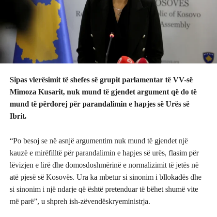
Sipas vlerësimit të shefes së grupit parlamentar të VV-së
Mimoza Kusarit, nuk mund të gjendet argument që do të
mund të përdorej për parandalimin e hapjes së Urës së
Ibrit.
“Po besoj se në asnjë argumentim nuk mund të gjendet një
kauzë e mirëfilltë për parandalimin e hapjes së urës, flasim për
lëvizjen e lirë dhe domosdoshmërinë e normalizimit të jetës në
atë pjesë së Kosovës. Ura ka mbetur si sinonim i bllokadës dhe
si sinonim i një ndarje që është pretenduar të bëhet shumë vite
më parë”, u shpreh ish-zëvendëskryeministrja.