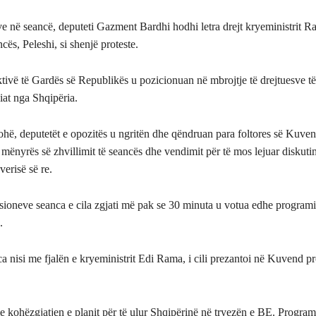
ve në seancë, deputeti Gazment Bardhi hodhi letra drejt kryeministrit 
ncës, Peleshi, si shenjë proteste.
tivë të Gardës së Republikës u pozicionuan në mbrojtje të drejtuesve të
iat nga Shqipëria.
ohë, deputetët e opozitës u ngritën dhe qëndruan para foltores së Kuven
 mënyrës së zhvillimit të seancës dhe vendimit për të mos lejuar diskut
erisë së re.
sioneve seanca e cila zgjati më pak se 30 minuta u votua edhe programi
.
ca nisi me fjalën e kryeministrit Edi Rama, i cili prezantoi në Kuvend 
 kohëzgjatjen e planit për të ulur Shqipërinë në tryezën e BE. Program