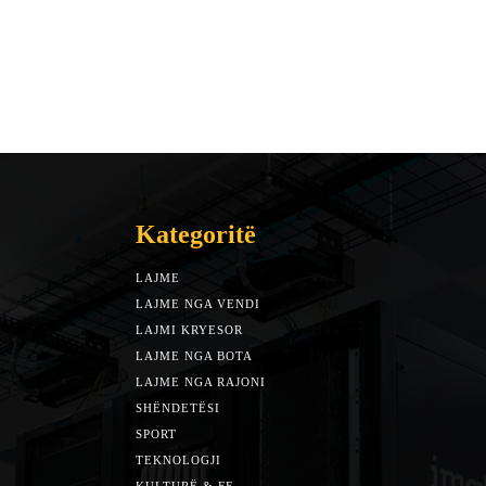
Kategoritë
LAJME
7588
LAJME NGA VENDI
5492
LAJMI KRYESOR
3153
LAJME NGA BOTA
1942
LAJME NGA RAJONI
1397
SHËNDETËSI
532
SPORT
452
TEKNOLOGJI
313