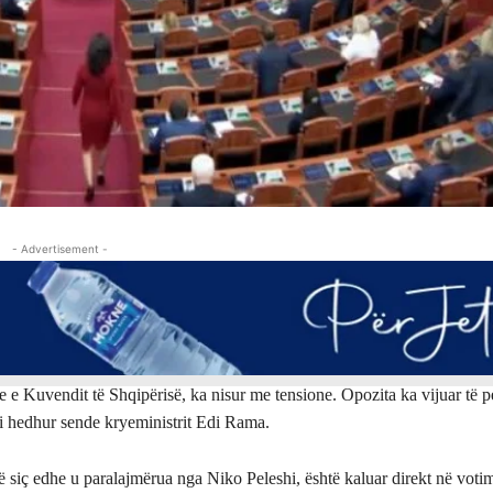
- Advertisement -
re e Kuvendit të Shqipërisë, ka nisur me tensione. Opozita ka vijuar të 
i hedhur sende kryeministrit Edi Rama.
 siç edhe u paralajmërua nga Niko Peleshi, është kaluar direkt në voti