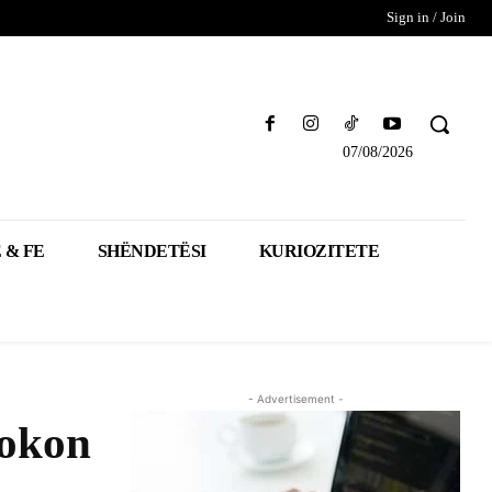
Sign in / Join
07/08/2026
 & FE
SHËNDETËSI
KURIOZITETE
- Advertisement -
lokon