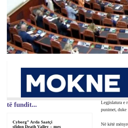
Legjislatura e 
të fundit...
punimet, duke 
Cyborg” Arda Saatçi
Në këtë mënyrë
sfidon Death Valley – mes