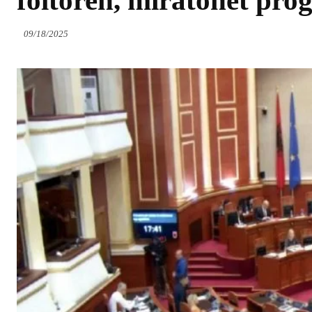
foltoren, miratohet prog
09/18/2025