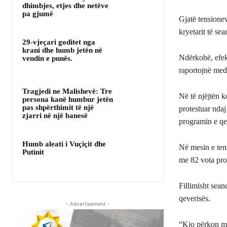
dhimbjes, etjes dhe netëve
pa gjumë
Gjatë tensione
kryetarit të sea
29-vjeçari goditet nga
krani dhe humb jetën në
Ndërkohë, efek
vendin e punës.
raportojnë med
Tragjedi ne Malishevë: Tre
Në të njëjtën k
persona kanë humbur jetën
pas shpërthimit të një
protestuar ndaj
zjarri në një banesë
programin e qev
Humb aleati i Vuçiçit dhe
Në mesin e ten
Putinit
me 82 vota pro
Fillimisht sean
qeverisës.
- Advertisement -
“Kjo përkon me