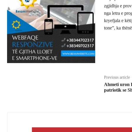
zgjidhja e prov
nga letra e pro
kryefjala e kët
tone”, ka thënë
Share
Previous article
Ahmeti uron 
patriotik se S