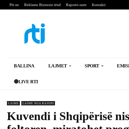
Për ne
Reklamo Biznesin tënd
Raporto raste
Kontakti
BALLINA
LAJMET
SPORT
EMIS
🔴LIVE RTI
LAJME
LAJME NGA RAJONI
Kuvendi i Shqipërisë ni