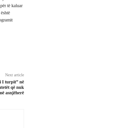
për të kaluar
 është
rogramit
Next article
I turpit” në
utetët që nuk
më asnjëherë