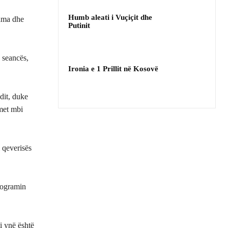
Humb aleati i Vuçiçit dhe
Rama dhe
Putinit
 seancës,
Ironia e 1 Prillit në Kosovë
dit, duke
imet mbi
 qeverisës
programin
i ynë është