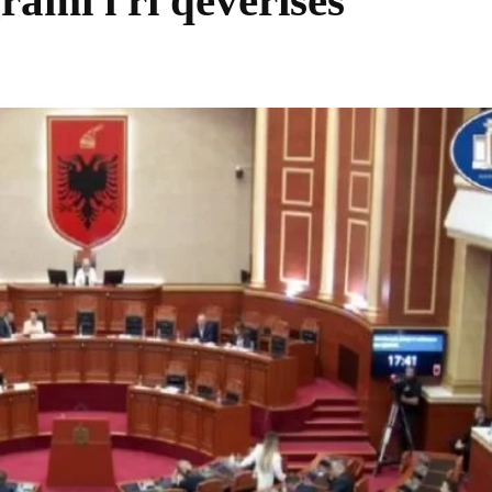
rami i ri qeverisës
Share