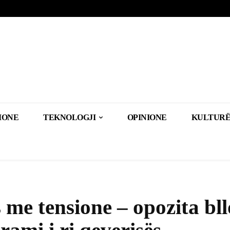
IONE
TEKNOLOGJI
OPINIONE
KULTURË
s me tensione – opozita bl