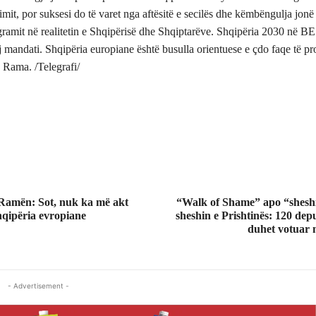
imit, por suksesi do të varet nga aftësitë e secilës dhe këmbëngulja jonë 
gramit në realitetin e Shqipërisë dhe Shqiptarëve. Shqipëria 2030 në BE
ij mandati. Shqipëria europiane është busulla orientuese e çdo faqe të p
 Rama. /Telegrafi/
Ramën: Sot, nuk ka më akt
“Walk of Shame” apo “sheshi 
hqipëria evropiane
sheshin e Prishtinës: 120 dep
duhet votuar 
- Advertisement -