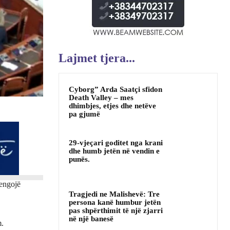
Lajmet tjera...
Cyborg” Arda Saatçi sfidon
Death Valley – mes
dhimbjes, etjes dhe netëve
pa gjumë
29-vjeçari goditet nga krani
dhe humb jetën në vendin e
punës.
pengojë
Tragjedi ne Malishevë: Tre
persona kanë humbur jetën
pas shpërthimit të një zjarri
në një banesë
m.