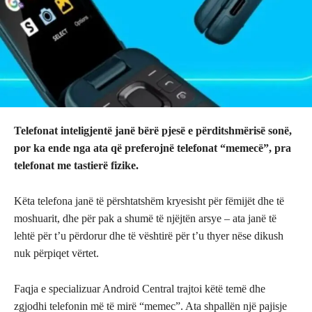
Telefonat inteligjentë janë bërë pjesë e përditshmërisë sonë,
por ka ende nga ata që preferojnë telefonat “memecë”, pra
telefonat me tastierë fizike.
Këta telefona janë të përshtatshëm kryesisht për fëmijët dhe të
moshuarit, dhe për pak a shumë të njëjtën arsye – ata janë të
lehtë për t’u përdorur dhe të vështirë për t’u thyer nëse dikush
nuk përpiqet vërtet.
Faqja e specializuar Android Central trajtoi këtë temë dhe
zgjodhi telefonin më të mirë “memec”. Ata shpallën një pajisje