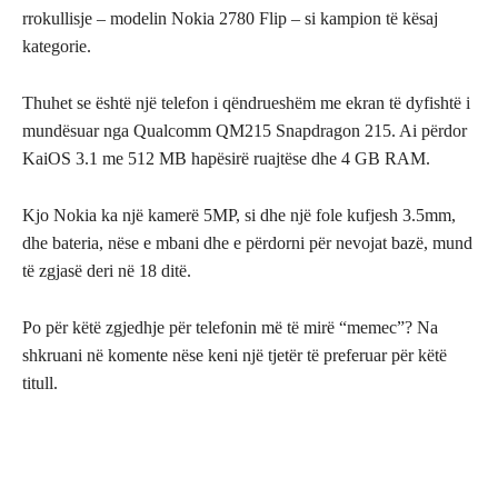
rrokullisje – modelin Nokia 2780 Flip – si kampion të kësaj
kategorie.
Thuhet se është një telefon i qëndrueshëm me ekran të dyfishtë i
mundësuar nga Qualcomm QM215 Snapdragon 215. Ai përdor
KaiOS 3.1 me 512 MB hapësirë ruajtëse dhe 4 GB RAM.
Kjo Nokia ka një kamerë 5MP, si dhe një fole kufjesh 3.5mm,
dhe bateria, nëse e mbani dhe e përdorni për nevojat bazë, mund
të zgjasë deri në 18 ditë.
Po për këtë zgjedhje për telefonin më të mirë “memec”? Na
shkruani në komente nëse keni një tjetër të preferuar për këtë
titull.