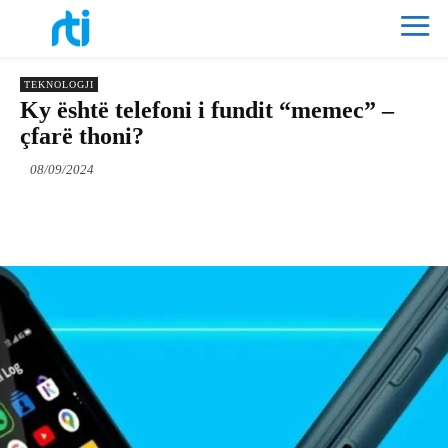
TEKNOLOGJI
Ky është telefoni i fundit “memec” –
çfarë thoni?
08/09/2024