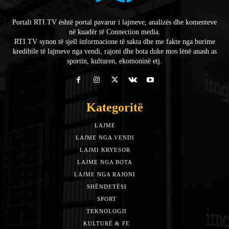
Portali RTI.TV është portal pavarur i lajmeve, analizës dhe komenteve
në kuadër të Connection media.
RTI.TV synon të sjell informacione të sakta dhe me fakte nga burime
kredibile të lajmeve nga vendi, rajoni dhe bota duke mos lënë anash as
sportin, kulturen, ekomoninë etj.
Kategoritë
LAJME
7588
LAJME NGA VENDI
5492
LAJMI KRYESOR
3153
LAJME NGA BOTA
1942
LAJME NGA RAJONI
1397
SHËNDETËSI
532
SPORT
452
TEKNOLOGJI
313
KULTURË & FE
283