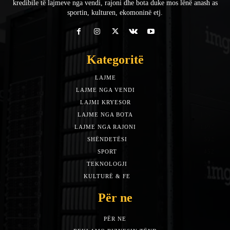
kredibile të lajmeve nga vendi, rajoni dhe bota duke mos lënë anash as
sportin, kulturen, ekomoninë etj.
Kategoritë
LAJME
7588
LAJME NGA VENDI
5492
LAJMI KRYESOR
3153
LAJME NGA BOTA
1942
LAJME NGA RAJONI
1397
SHËNDETËSI
532
SPORT
452
TEKNOLOGJI
313
KULTURË & FE
283
Për ne
PËR NE