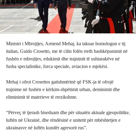
Ministri i Mbrojtjes, Armend Mehaj, ka takuar homologun e tij
italian, Guido Crosetto, me të cilin folën rreth bashkëpunimit në
fushën e mbrojtjes, edukimit dhe trajnimit të ushtarakëve në
fusha specialistike, forca speciale, aviacion e mjekësi.
Mehaj i ofroi Crosettos gatishmërinë që FSK-ja të ofrojë
trajnime në fushën e kërkim-shpëtimit urban, deminimit dhe
eliminimit të materieve të rrezikshme.
“Përveç të tjerash biseduam dhe për situatën aktuale gjeopolitike,
luftën në Ukrainë, dhe rëndësinë e unitetit për mbështetjen e
ukrainasve në luftën kundër agresorit rus”.