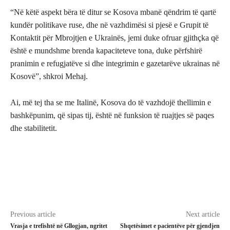
“Në këtë aspekt bëra të ditur se Kosova mbanë qëndrim të qartë
kundër politikave ruse, dhe në vazhdimësi si pjesë e Grupit të
Kontaktit për Mbrojtjen e Ukrainës, jemi duke ofruar gjithçka që
është e mundshme brenda kapaciteteve tona, duke përfshirë
pranimin e refugjatëve si dhe integrimin e gazetarëve ukrainas në
Kosovë”, shkroi Mehaj.
Ai, më tej tha se me Italinë, Kosova do të vazhdojë thellimin e
bashkëpunim, që sipas tij, është në funksion të ruajtjes së paqes
dhe stabilitetit.
Previous article
Next article
Vrasja e trefishtë në Gllogjan, ngritet
Shqetësimet e pacientëve për gjendjen