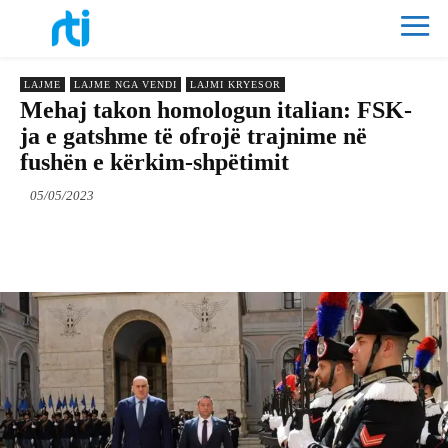
LAJME
LAJME NGA VENDI
LAJMI KRYESOR
Mehaj takon homologun italian: FSK-
ja e gatshme të ofrojë trajnime në
fushën e kërkim-shpëtimit
05/05/2023