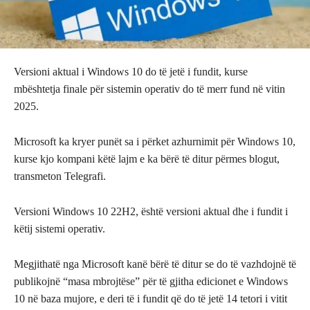
Versioni aktual i Windows 10 do të jetë i fundit, kurse
mbështetja finale për sistemin operativ do të merr fund në vitin
2025.
Microsoft ka kryer punët sa i përket azhurnimit për Windows 10,
kurse kjo kompani këtë lajm e ka bërë të ditur përmes blogut,
transmeton Telegrafi.
Versioni Windows 10 22H2, është versioni aktual dhe i fundit i
këtij sistemi operativ.
Megjithatë nga Microsoft kanë bërë të ditur se do të vazhdojnë të
publikojnë “masa mbrojtëse” për të gjitha edicionet e Windows
10 në baza mujore, e deri të i fundit që do të jetë 14 tetori i vitit