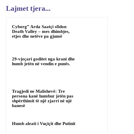
Lajmet tjera...
Cyborg” Arda Saatçi sfidon
Death Valley – mes dhimbjes,
etjes dhe netëve pa gjumë
29-vjeçari goditet nga krani dhe
humb jetën në vendin e punës.
Tragjedi ne Malishevë: Tre
persona kanë humbur jetën pas
shpërthimit të një zjarri në një
banesë
Humb aleati i Vuçiçit dhe Putinit