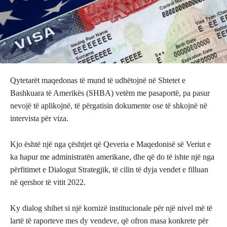
Qytetarët maqedonas të mund të udhëtojnë në Shtetet e
Bashkuara të Amerikës (SHBA) vetëm me pasaportë, pa pasur
nevojë të aplikojnë, të përgatisin dokumente ose të shkojnë në
intervista për viza.
Kjo është një nga çështjet që Qeveria e Maqedonisë së Veriut e
ka hapur me administratën amerikane, dhe që do të ishte një nga
përfitimet e Dialogut Strategjik, të cilin të dyja vendet e filluan
në qershor të vitit 2022.
Ky dialog shihet si një kornizë institucionale për një nivel më të
lartë të raporteve mes dy vendeve, që ofron masa konkrete për