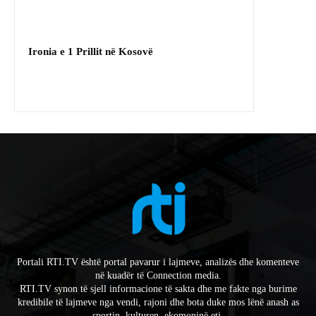
Ironia e 1 Prillit në Kosovë
Portali RTI.TV është portal pavarur i lajmeve, analizës dhe komenteve
në kuadër të Connection media.
RTI.TV synon të sjell informacione të sakta dhe me fakte nga burime
kredibile të lajmeve nga vendi, rajoni dhe bota duke mos lënë anash as
sportin, kulturen, ekomoninë etj.