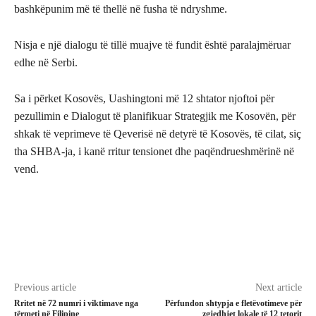
bashkëpunim më të thellë në fusha të ndryshme.
Nisja e një dialogu të tillë muajve të fundit është paralajmëruar
edhe në Serbi.
Sa i përket Kosovës, Uashingtoni më 12 shtator njoftoi për
pezullimin e Dialogut të planifikuar Strategjik me Kosovën, për
shkak të veprimeve të Qeverisë në detyrë të Kosovës, të cilat, siç
tha SHBA-ja, i kanë rritur tensionet dhe paqëndrueshmërinë në
vend.
Previous article
Next article
Rritet në 72 numri i viktimave nga
Përfundon shtypja e fletëvotimeve për
tërmeti në Filipine
zgjedhjet lokale të 12 tetorit