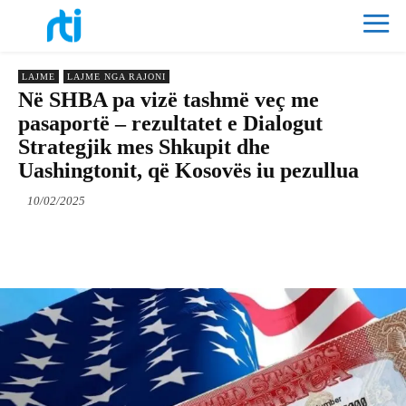
LAJME
LAJME NGA RAJONI
Në SHBA pa vizë tashmë veç me
pasaportë – rezultatet e Dialogut
Strategjik mes Shkupit dhe
Uashingtonit, që Kosovës iu pezullua
10/02/2025