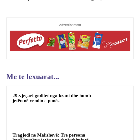
- Advertisement -
Me te lexuarat...
29-vjeçari goditet nga krani dhe humb
jetën në vendin e punës.
Tragjedi ne Malishevë: Tre persona
kanë humbur jetën pas shpërthimit të