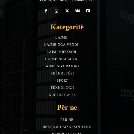
Kategoritë
LAJME
7588
LAJME NGA VENDI
5492
LAJMI KRYESOR
3153
LAJME NGA BOTA
1942
LAJME NGA RAJONI
1397
SHËNDETËSI
532
SPORT
452
TEKNOLOGJI
313
KULTURË & FE
283
Për ne
PËR NE
REKLAMO BIZNESIN TËND