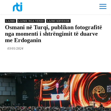
LAJME
LAJME NGA VENDI
LAJMI KRYESOR
Osmani në Turqi, publikon fotografitë
nga momenti i shtrëngimit të duarve
me Erdoganin
03/01/2024