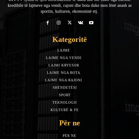
kredibile të lajmeve nga vendi, rajoni dhe bota duke mos lënë anash as
sportin, kulturen, ekomoninë etj.
Kategoritë
LAJME
7588
LAJME NGA VENDI
5492
LAJMI KRYESOR
3153
LAJME NGA BOTA
1942
LAJME NGA RAJONI
1397
SHËNDETËSI
532
SPORT
452
TEKNOLOGJI
313
KULTURË & FE
283
Për ne
PËR NE