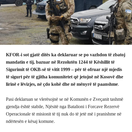
KFOR-i sot gjatë ditës ka deklaruar se po vazhdon të zbatoj
mandatin e tij, bazuar në Rezolutën 1244 të Këshillit të
Sigurimit të OKB-së të vitit 1999 – për të ofruar një mjedis
të sigurt për të gjitha komunitetet që jetojnë në Kosovë dhe
lirinë e lëvizjes, në çdo kohë dhe në mënyrë të paanshme
.
Pasi deklaruan se vlerësojnë se në Komunën e Zveçanit tashmë
gjendja është stabile, Njësitë nga Batalioni i Forcave Rezervë
Operacionale të misionit të tij nuk do të jetë më i pranishme në
ndërtesën e kësaj komune.