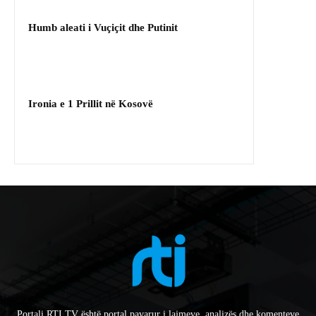
Humb aleati i Vuçiçit dhe Putinit
Ironia e 1 Prillit në Kosovë
Portali RTI.TV është portal pavarur i lajmeve, analizës dhe komenteve