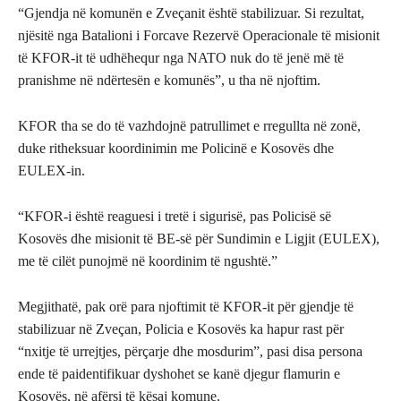
“Gjendja në komunën e Zveçanit është stabilizuar. Si rezultat,
njësitë nga Batalioni i Forcave Rezervë Operacionale të misionit
të KFOR-it të udhëhequr nga NATO nuk do të jenë më të
pranishme në ndërtesën e komunës”, u tha në njoftim.
KFOR tha se do të vazhdojnë patrullimet e rregullta në zonë,
duke ritheksuar koordinimin me Policinë e Kosovës dhe
EULEX-in.
“KFOR-i është reaguesi i tretë i sigurisë, pas Policisë së
Kosovës dhe misionit të BE-së për Sundimin e Ligjit (EULEX),
me të cilët punojmë në koordinim të ngushtë.”
Megjithatë, pak orë para njoftimit të KFOR-it për gjendje të
stabilizuar në Zveçan, Policia e Kosovës ka hapur rast për
“nxitje të urrejtjes, përçarje dhe mosdurim”, pasi disa persona
ende të paidentifikuar dyshohet se kanë djegur flamurin e
Kosovës, në afërsi të kësaj komune.