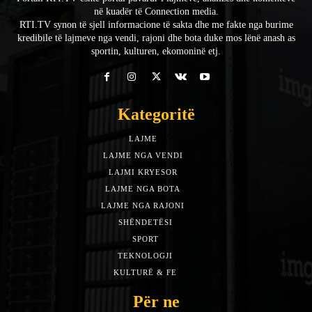
në kuadër të Connection media.
RTI.TV synon të sjell informacione të sakta dhe me fakte nga burime
kredibile të lajmeve nga vendi, rajoni dhe bota duke mos lënë anash as
sportin, kulturen, ekomoninë etj.
Kategoritë
LAJME
7588
LAJME NGA VENDI
5492
LAJMI KRYESOR
3153
LAJME NGA BOTA
1942
LAJME NGA RAJONI
1397
SHËNDETËSI
532
SPORT
452
TEKNOLOGJI
313
KULTURË & FE
283
Për ne