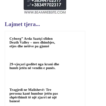
Lajmet tjera...
Cyborg” Arda Saatçi sfidon
Death Valley – mes dhimbjes,
etjes dhe netëve pa gjumë
29-vjeçari goditet nga krani dhe
humb jetën në vendin e punës.
Tragjedi ne Malishevë: Tre
persona kanë humbur jetën pas
shpërthimit të një zjarri në një
banesë