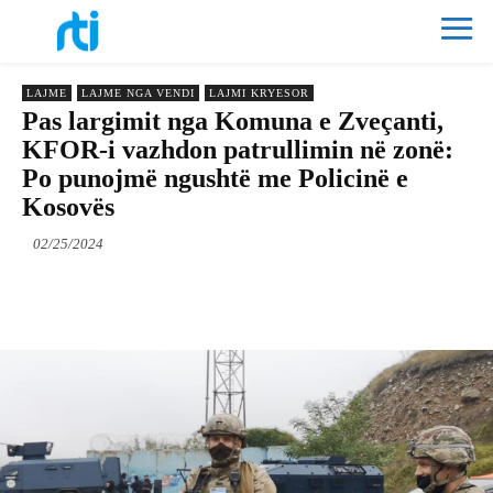
LAJME
LAJME NGA VENDI
LAJMI KRYESOR
Pas largimit nga Komuna e Zveçanti,
KFOR-i vazhdon patrullimin në zonë:
Po punojmë ngushtë me Policinë e
Kosovës
02/25/2024