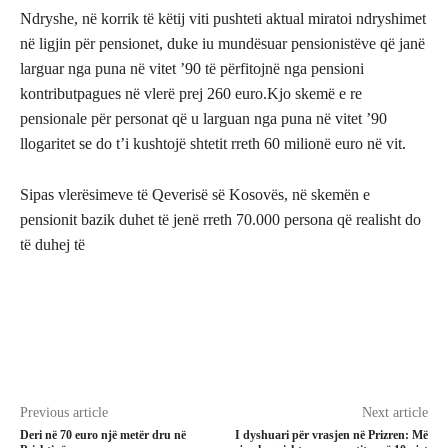
Ndryshe, në korrik të këtij viti pushteti aktual miratoi ndryshimet
në ligjin për pensionet, duke iu mundësuar pensionistëve që janë
larguar nga puna në vitet ’90 të përfitojnë nga pensioni
kontributpagues në vlerë prej 260 euro.Kjo skemë e re
pensionale për personat që u larguan nga puna në vitet ’90
llogaritet se do t’i kushtojë shtetit rreth 60 milionë euro në vit.
Sipas vlerësimeve të Qeverisë së Kosovës, në skemën e
pensionit bazik duhet të jenë rreth 70.000 persona që realisht do
të duhej të
Previous article
Next article
Deri në 70 euro një metër dru në
I dyshuari për vrasjen në Prizren: Më