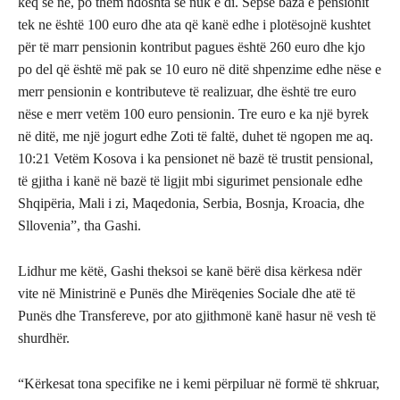
keq se ne, po them ndoshta se nuk e di. Sepse baza e pensionit
tek ne është 100 euro dhe ata që kanë edhe i plotësojnë kushtet
për të marr pensionin kontribut pagues është 260 euro dhe kjo
po del që është më pak se 10 euro në ditë shpenzime edhe nëse e
merr pensionin e kontributeve të realizuar, dhe është tre euro
nëse e merr vetëm 100 euro pensionin. Tre euro e ka një byrek
në ditë, me një jogurt edhe Zoti të faltë, duhet të ngopen me aq.
10:21 Vetëm Kosova i ka pensionet në bazë të trustit pensional,
të gjitha i kanë në bazë të ligjit mbi sigurimet pensionale edhe
Shqipëria, Mali i zi, Maqedonia, Serbia, Bosnja, Kroacia, dhe
Sllovenia”, tha Gashi.
Lidhur me këtë, Gashi theksoi se kanë bërë disa kërkesa ndër
vite në Ministrinë e Punës dhe Mirëqenies Sociale dhe atë të
Punës dhe Transfereve, por ato gjithmonë kanë hasur në vesh të
shurdhër.
“Kërkesat tona specifike ne i kemi përpiluar në formë të shkruar,