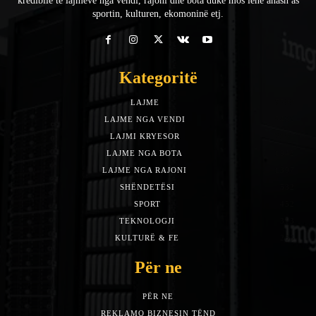
kredibile të lajmeve nga vendi, rajoni dhe bota duke mos lënë anash as
sportin, kulturen, ekomoninë etj.
Kategoritë
LAJME
7588
LAJME NGA VENDI
5492
LAJMI KRYESOR
3153
LAJME NGA BOTA
1942
LAJME NGA RAJONI
1397
SHËNDETËSI
532
SPORT
452
TEKNOLOGJI
313
KULTURË & FE
283
Për ne
PËR NE
REKLAMO BIZNESIN TËND