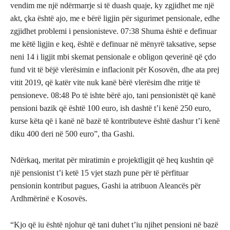
vendim me një ndërmarrje si të duash quaje, ky zgjidhet me një
akt, çka është ajo, me e bërë ligjin për sigurimet pensionale, edhe
zgjidhet problemi i pensionisteve. 07:38 Shuma është e definuar
me këtë ligjin e keq, është e definuar në mënyrë taksative, sepse
neni 14 i ligjit mbi skemat pensionale e obligon qeverinë që çdo
fund vit të bëjë vlerësimin e inflacionit për Kosovën, dhe ata prej
vitit 2019, që katër vite nuk kanë bërë vlerësim dhe rritje të
pensioneve. 08:48 Po të ishte bërë ajo, tani pensionistët që kanë
pensioni bazik që është 100 euro, ish dashtë t’i kenë 250 euro,
kurse këta që i kanë në bazë të kontributeve është dashur t’i kenë
diku 400 deri në 500 euro”, tha Gashi.
Ndërkaq, meritat për miratimin e projektligjit që heq kushtin që
një pensionist t’i ketë 15 vjet stazh pune për të përfituar
pensionin kontribut pagues, Gashi ia atribuon Aleancës për
Ardhmërinë e Kosovës.
“Kjo që iu është njohur që tani duhet t’iu njihet pensioni në bazë