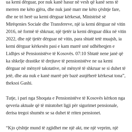
ua kemi dërguar, por nuk kanë hasur në vesh që kanë sens të
merren me këto gjëra, dhe nuk janë marr me këto çështje fare,
dhe ne tri herë ua kemi dërguar kërkesat, Ministrisë së
Mirëqenies Sociale dhe Transfereve, një ia kemi dërguar në vitin
2016, në formë të shkruar, një tjetër ia kemi dërguar diku në vitin
2022, dhe një tjetër dërguar në vitin, para shtatë tetë muajsh, ia
kemi dërguar kërkesën pasi e kam marrë unë udhëheqjen e
Lidhjes së Pensionistëve të Kosovës. 07:10 Shtatë nene janë që
ka shkelje drastike të drejtave të pensionistëve ne ua kemi
dërguar në mënyrë takstative, në mënyrë të shkruar se si duhet të
jetë, dhe ata nuk e kanë marrë për bazë asnjëherë kërkesat tona”,
theksoi Gashi.
Tutje, i pari nga Shoqata e Pensionistëve të Kosovës kërkon nga
qeveria aktuale që të miratohet ligji për sigurimet pensionale,
derisa tregoi shumën se sa duhet të rriten pensionet.
“Kjo çështje mund të zgjidhet me një akt, me një veprim, një