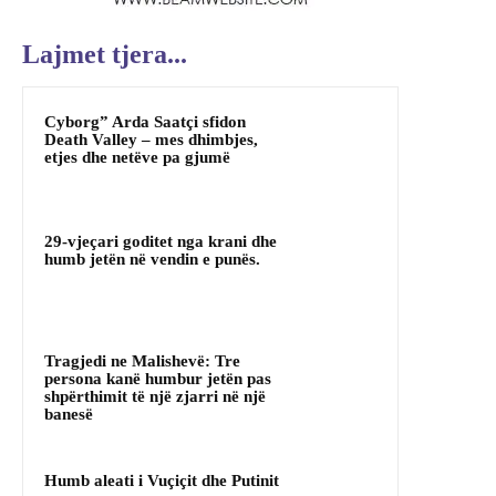
Lajmet tjera...
Cyborg” Arda Saatçi sfidon
Death Valley – mes dhimbjes,
etjes dhe netëve pa gjumë
29-vjeçari goditet nga krani dhe
humb jetën në vendin e punës.
Tragjedi ne Malishevë: Tre
persona kanë humbur jetën pas
shpërthimit të një zjarri në një
banesë
Humb aleati i Vuçiçit dhe Putinit