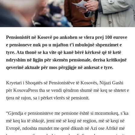
Pensionistët në Kosovë po ankohen se vlera prej 100 eurove
e pensioneve nuk po u mjafton t’i mbulojnë shpenzimet e
tyre. Ata thonë se ka vite që kanë bërë kërkesë që të ketë
ndryshim në ligjin për skemën pensionale, derisa kritikojnë
qeverinë aktuale për mos përgjigje në ankesat e tyre.
Kryetari i Shoqatës së Pensionistëve të Kosovës, Nijazi Gashi
për KosovaPress tha se vendi qëndron shumë më keq se shtetet e
tjera në rajon, sa i përket vlerës së pensionit.
“Gjendja e pensionisteve me pensione është si mozomokeq, s’ka
më keq ku të shkojë, jemi më së keqi në regjion, më së keqi në
Evropë, ndoshta mundet me qenë dikush në Azi ose Afrikë më