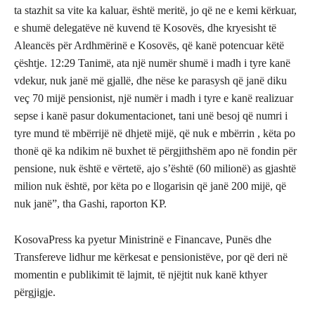
ta stazhit sa vite ka kaluar, është meritë, jo që ne e kemi kërkuar,
e shumë delegatëve në kuvend të Kosovës, dhe kryesisht të
Aleancës për Ardhmërinë e Kosovës, që kanë potencuar këtë
çështje. 12:29 Tanimë, ata një numër shumë i madh i tyre kanë
vdekur, nuk janë më gjallë, dhe nëse ke parasysh që janë diku
veç 70 mijë pensionist, një numër i madh i tyre e kanë realizuar
sepse i kanë pasur dokumentacionet, tani unë besoj që numri i
tyre mund të mbërrijë në dhjetë mijë, që nuk e mbërrin , këta po
thonë që ka ndikim në buxhet të përgjithshëm apo në fondin për
pensione, nuk është e vërtetë, ajo s’është (60 milionë) as gjashtë
milion nuk është, por këta po e llogarisin që janë 200 mijë, që
nuk janë”, tha Gashi, raporton KP.
KosovaPress ka pyetur Ministrinë e Financave, Punës dhe
Transfereve lidhur me kërkesat e pensionistëve, por që deri në
momentin e publikimit të lajmit, të njëjtit nuk kanë kthyer
përgjigje.