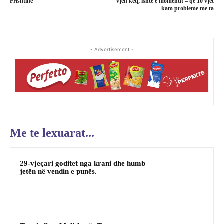
Prishtinë
vjen keq, ishte e momentit – që 10 vjet
kam probleme me ta
- Advertisement -
Me te lexuarat...
29-vjeçari goditet nga krani dhe humb
jetën në vendin e punës.