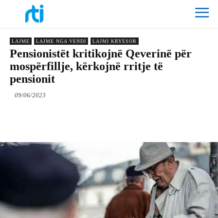
LAJME
LAJME NGA VENDI
LAJMI KRYESOR
Pensionistët kritikojnë Qeverinë për
mospërfillje, kërkojnë rritje të
pensionit
09/06/2023