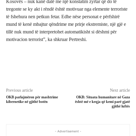
Kosovës – nuk kanë dalë me një konstatim zyrtar që do të
tregonte se ky akt i rëndë është motivuar nga elemente terroriste
të fshehura nen petkun fetar. Edhe nëse personat e përfshirë
mund të kenë mbajtur qëndrime me prirje ekstremiste, një gjë e
tillë nuk mund të interpretohet automatikisht si dëshmi për
motivacion terrorist”, ka shkruar Pertreshi.
Previous article
Next article
OKB parlajmëron për mashtrime
OKB: Situata humanitare në Gaza
kibernetike në gjithë botën
është më e keqja që kemi parë gjatë
gjithë luftës
- Advertisement -