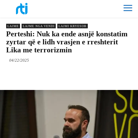
LAJME
LAJME NGA VENDI
LAJMI KRYESOR
Perteshi: Nuk ka ende asnjë konstatim
zyrtar që e lidh vrasjen e rreshterit
Lika me terrorizmin
04/22/2025