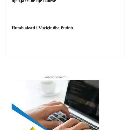
një zjarri në një banesë
Humb aleati i Vuçiçit dhe Putinit
- Advertisement -