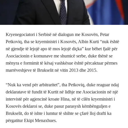
Kryenegociatori i Serbisë në dialogun me Kosovën, Petar
Petkoviq, tha se kryeministri i Kosovës, Albin Kurti “nuk është
në gjendje të lejojë apo të mos lejojë diçka” kur bëhet fjalë për
Asociacionin e komunave me shumicë serbe, duke thënë se
mënyra e formimit të kësaj vashkësue është përcaktuar përmes
marrëveshjeve të Brukselit në vitin 2013 dhe 2015.
“Nuk ka vend për arbitraritet”, tha Petkoviq, duke reaguar ndaj
deklaratave të fundit të Kurtit në lidhje me Asociacionin në një
intervistë për agjencinë kroate Hina, në të cilën kryeministri i
Kosovës deklaroi se, duke pasur parasysh këmbënguljen e
Brukselit, do të ishte i lumtur të shihte se çfarë lloj drafti ka
përgatitur Ekipi Menaxhues.