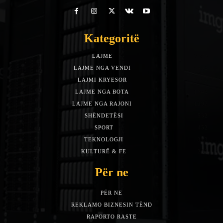
Kategoritë
LAJME
7588
LAJME NGA VENDI
5492
LAJMI KRYESOR
3153
LAJME NGA BOTA
1942
LAJME NGA RAJONI
1397
SHËNDETËSI
532
SPORT
452
TEKNOLOGJI
313
KULTURË & FE
283
Për ne
PËR NE
REKLAMO BIZNESIN TËND
RAPORTO RASTE