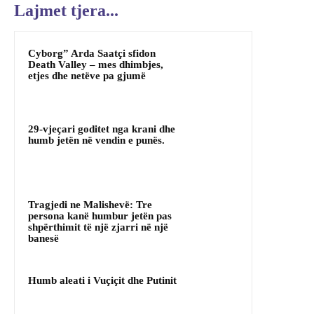
Lajmet tjera...
Cyborg” Arda Saatçi sfidon
Death Valley – mes dhimbjes,
etjes dhe netëve pa gjumë
29-vjeçari goditet nga krani dhe
humb jetën në vendin e punës.
Tragjedi ne Malishevë: Tre
persona kanë humbur jetën pas
shpërthimit të një zjarri në një
banesë
Humb aleati i Vuçiçit dhe Putinit