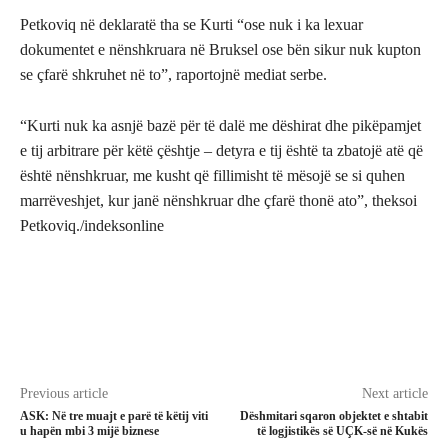
Petkoviq në deklaratë tha se Kurti “ose nuk i ka lexuar
dokumentet e nënshkruara në Bruksel ose bën sikur nuk kupton
se çfarë shkruhet në to”, raportojnë mediat serbe.
“Kurti nuk ka asnjë bazë për të dalë me dëshirat dhe pikëpamjet
e tij arbitrare për këtë çështje – detyra e tij është ta zbatojë atë që
është nënshkruar, me kusht që fillimisht të mësojë se si quhen
marrëveshjet, kur janë nënshkruar dhe çfarë thonë ato”, theksoi
Petkoviq./indeksonline
Previous article
Next article
ASK: Në tre muajt e parë të këtij viti
Dëshmitari sqaron objektet e shtabit
u hapën mbi 3 mijë biznese
të logjistikës së UÇK-së në Kukës