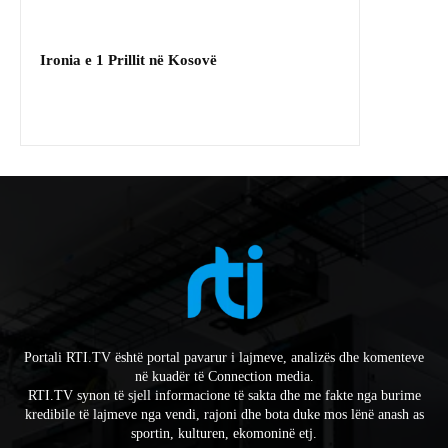
Ironia e 1 Prillit në Kosovë
Portali RTI.TV është portal pavarur i lajmeve, analizës dhe komenteve
në kuadër të Connection media.
RTI.TV synon të sjell informacione të sakta dhe me fakte nga burime
kredibile të lajmeve nga vendi, rajoni dhe bota duke mos lënë anash as
sportin, kulturen, ekomoninë etj.