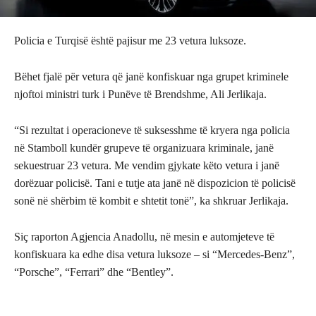
Policia e Turqisë është pajisur me 23 vetura luksoze.
Bëhet fjalë për vetura që janë konfiskuar nga grupet kriminele
njoftoi ministri turk i Punëve të Brendshme, Ali Jerlikaja.
“Si rezultat i operacioneve të suksesshme të kryera nga policia
në Stamboll kundër grupeve të organizuara kriminale, janë
sekuestruar 23 vetura. Me vendim gjykate këto vetura i janë
dorëzuar policisë. Tani e tutje ata janë në dispozicion të policisë
sonë në shërbim të kombit e shtetit tonë”, ka shkruar Jerlikaja.
Siç raporton Agjencia Anadollu, në mesin e automjeteve të
konfiskuara ka edhe disa vetura luksoze – si “Mercedes-Benz”,
“Porsche”, “Ferrari” dhe “Bentley”.