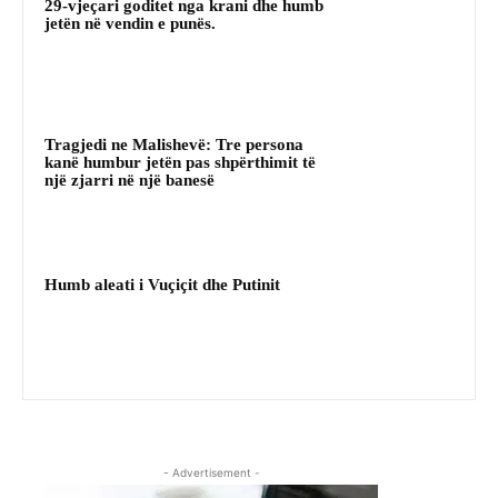
29-vjeçari goditet nga krani dhe humb
jetën në vendin e punës.
Tragjedi ne Malishevë: Tre persona
kanë humbur jetën pas shpërthimit të
një zjarri në një banesë
Humb aleati i Vuçiçit dhe Putinit
- Advertisement -