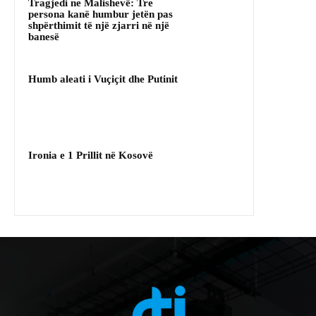
Tragjedi ne Malishevë: Tre
persona kanë humbur jetën pas
shpërthimit të një zjarri në një
banesë
Humb aleati i Vuçiçit dhe Putinit
Ironia e 1 Prillit në Kosovë