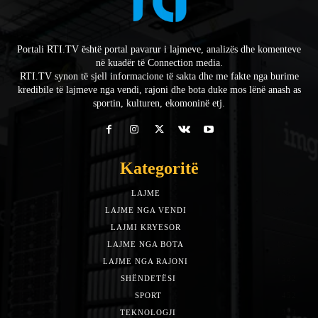
Portali RTI.TV është portal pavarur i lajmeve, analizës dhe komenteve
në kuadër të Connection media.
RTI.TV synon të sjell informacione të sakta dhe me fakte nga burime
kredibile të lajmeve nga vendi, rajoni dhe bota duke mos lënë anash as
sportin, kulturen, ekomoninë etj.
Kategoritë
LAJME
7588
LAJME NGA VENDI
5492
LAJMI KRYESOR
3153
LAJME NGA BOTA
1942
LAJME NGA RAJONI
1397
SHËNDETËSI
532
SPORT
452
TEKNOLOGJI
313