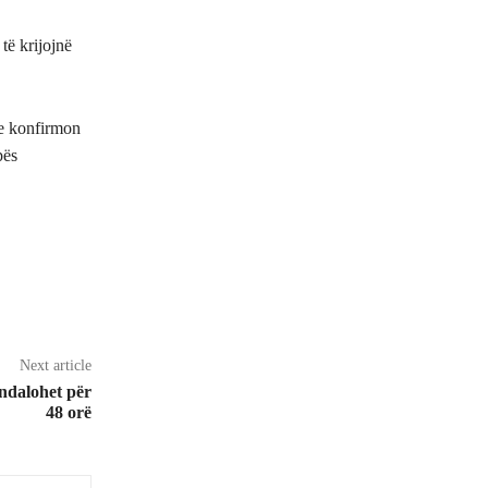
të krijojnë
he konfirmon
pës
Next article
 ndalohet për
48 orë