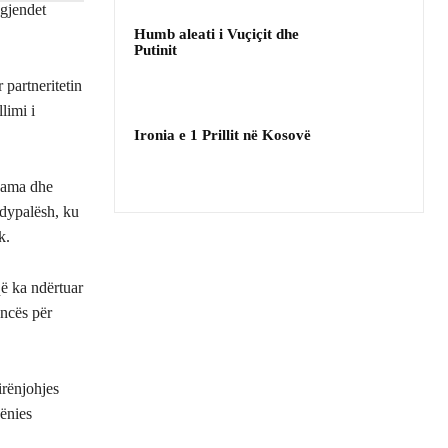
gjendet
Humb aleati i Vuçiçit dhe
Putinit
partneritetin
limi i
Ironia e 1 Prillit në Kosovë
 Rama dhe
 dypalësh, ku
k.
ë ka ndërtuar
encës për
rënjohjes
hënies