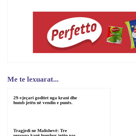
Me te lexuarat...
29-vjeçari goditet nga krani dhe
humb jetën në vendin e punës.
Tragjedi ne Malishevë: Tre
persona kanë humbur jetën pas