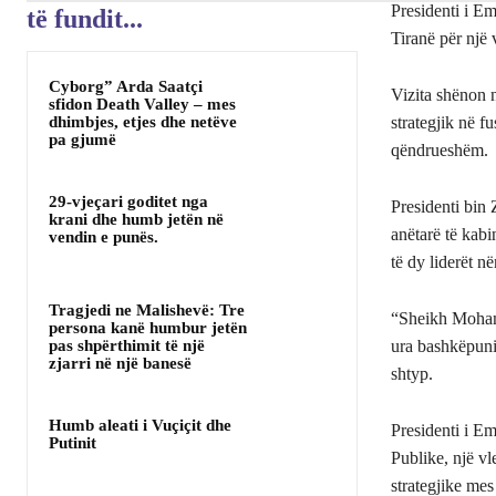
Presidenti i 
të fundit...
Tiranë për një 
Cyborg” Arda Saatçi
Vizita shënon 
sfidon Death Valley – mes
dhimbjes, etjes dhe netëve
strategjik në f
pa gjumë
qëndrueshëm.
29-vjeçari goditet nga
Presidenti bin
krani dhe humb jetën në
anëtarë të kabi
vendin e punës.
të dy liderët 
Tragjedi ne Malishevë: Tre
“Sheikh Mohamm
persona kanë humbur jetën
pas shpërthimit të një
ura bashkëpuni
zjarri në një banesë
shtyp.
Humb aleati i Vuçiçit dhe
Presidenti i E
Putinit
Publike, një vl
strategjike me