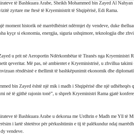
Emirateve të Bashkuara Arabe, Sheikh Mohammed bin Zayed Al Nahyan 
vizitë zyrtare me ftesë të Kryeministrit të Shqipërisë, Edi Rama.
një moment historik në marrëdhëniet ndërmjet dy vendeve, duke thelluar 
usha kyçe si ekonomia, energjia, siguria ushqimore, teknologjia dhe zhvil
 Zayed u prit në Aeroportin Ndërkombëtar të Tiranës nga Kryeministri
netit qeveritar. Më pas, në ambientet e Kryeministrisë, u zhvillua takimi
nënvizuan rëndësinë e thellimit të bashkëpunimit ekonomik dhe diplomati
ed bin Zayed është një mik i madh i Shqipërisë dhe një udhëheqës q
mi në të gjithë rajonin tonë”, u shpreh Kryeministri Rama gjatë konfer
mirateve të Bashkuara Arabe u dekorua me Urdhrin e Madh me Yll të Mi
erësim i lartë shtetëror për përkushtimin e tij të palëkundur ndaj marrëd
s dy vendeve.