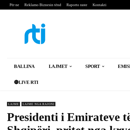
Për ne
Reklamo Biznesin tënd
Raporto raste
Kontakti
BALLINA
LAJMET
SPORT
EMIS
🔴LIVE RTI
LAJME
LAJME NGA RAJONI
Presidenti i Emirateve 