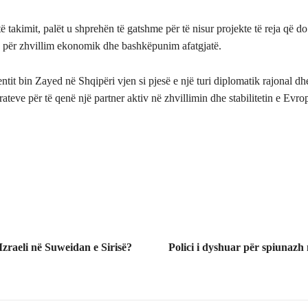
 takimit, palët u shprehën të gatshme për të nisur projekte të reja që do 
a për zhvillim ekonomik dhe bashkëpunim afatgjatë.
entit bin Zayed në Shqipëri vjen si pjesë e një turi diplomatik rajonal d
rateve për të qenë një partner aktiv në zhvillimin dhe stabilitetin e Evro
Izraeli në Suweidan e Sirisë?
Polici i dyshuar për spiunazh