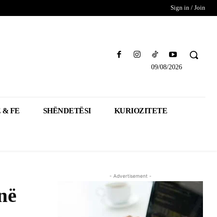
Sign in / Join
09/08/2026
 & FE
SHËNDETËSI
KURIOZITETE
- Advertisement -
në