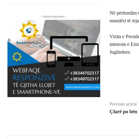
Në përfundim të
- Advertisement -
mundësi të rej
Vizita e Presid
interesin e Emi
Juglindore.
Share
Previous article
Çfarë po bën 