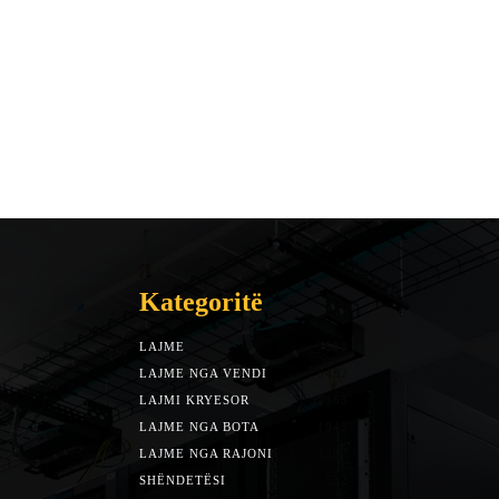
Kategoritë
LAJME
7588
LAJME NGA VENDI
5492
LAJMI KRYESOR
3153
LAJME NGA BOTA
1942
LAJME NGA RAJONI
1397
SHËNDETËSI
532