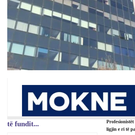
Profesionistë
të fundit...
ligjin e ri të