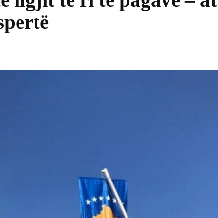
igjit të ri të pagave – a
spertë
Share