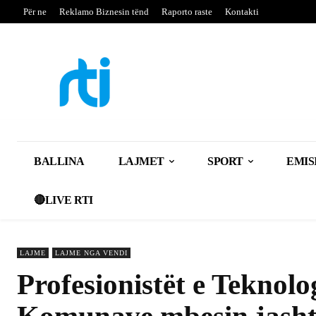
Për ne
Reklamo Biznesin tënd
Raporto raste
Kontakti
BALLINA
LAJMET
SPORT
EMIS
🔴LIVE RTI
LAJME
LAJME NGA VENDI
Profesionistët e Teknolo