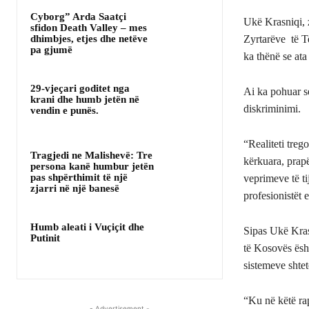
Cyborg” Arda Saatçi
Ukë Krasniqi, 
sfidon Death Valley – mes
dhimbjes, etjes dhe netëve
Zyrtarëve të T
pa gjumë
ka thënë se ata
29-vjeçari goditet nga
Ai ka pohuar se
krani dhe humb jetën në
diskriminimi.
vendin e punës.
“Realiteti treg
Tragjedi ne Malishevë: Tre
kërkuara, prapë
persona kanë humbur jetën
pas shpërthimit të një
veprimeve të ti
zjarri në një banesë
profesionistët
Humb aleati i Vuçiçit dhe
Sipas Ukë Kras
Putinit
të Kosovës ësht
sistemeve shtet
“Ku në këtë rap
- Advertisement -