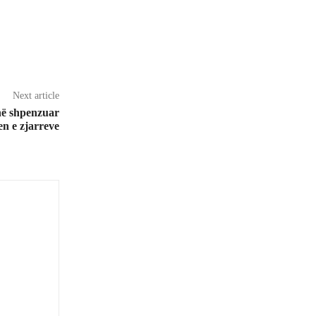
Next article
anë shpenzuar
en e zjarreve