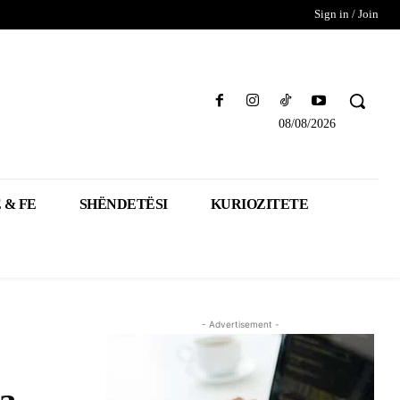
Sign in / Join
08/08/2026
 & FE
SHËNDETËSI
KURIOZITETE
- Advertisement -