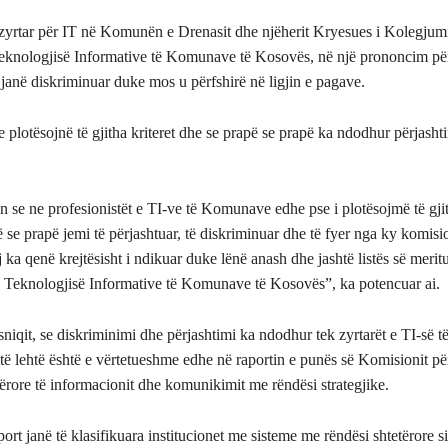
zyrtar për IT në Komunën e Drenasit dhe njëherit Kryesues i Kolegjumi
eknologjisë Informative të Komunave të Kosovës, në një prononcim për
 janë diskriminuar duke mos u përfshirë në ligjin e pagave.
 plotësojnë të gjitha kriteret dhe se prapë se prapë ka ndodhur përjasht
on se ne profesionistët e TI-ve të Komunave edhe pse i plotësojmë të gjit
 se prapë jemi të përjashtuar, të diskriminuar dhe të fyer nga ky komision
j ka qenë krejtësisht i ndikuar duke lënë anash dhe jashtë listës së meritu
 e Teknologjisë Informative të Komunave të Kosovës”, ka potencuar ai.
niqit, se diskriminimi dhe përjashtimi ka ndodhur tek zyrtarët e TI-së
ë lehtë është e vërtetueshme edhe në raportin e punës së Komisionit pë
ërore të informacionit dhe komunikimit me rëndësi strategjike.
ort janë të klasifikuara institucionet me sisteme me rëndësi shtetërore s