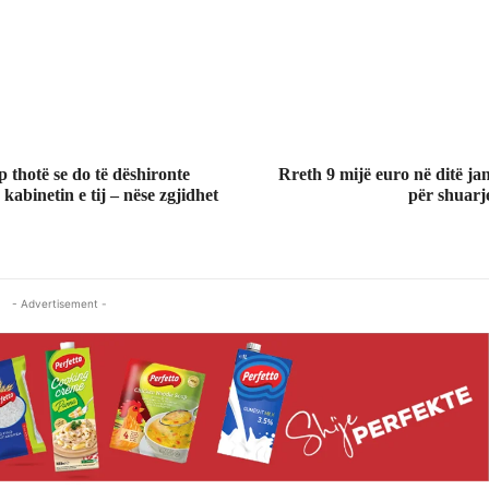
thotë se do të dëshironte
Rreth 9 mijë euro në ditë j
abinetin e tij – nëse zgjidhet
për shuarj
- Advertisement -