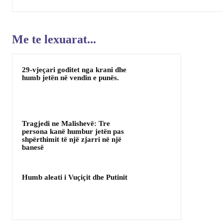
Me te lexuarat...
29-vjeçari goditet nga krani dhe
humb jetën në vendin e punës.
Tragjedi ne Malishevë: Tre
persona kanë humbur jetën pas
shpërthimit të një zjarri në një
banesë
Humb aleati i Vuçiçit dhe Putinit