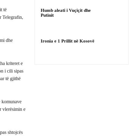
t të
Humb aleati i Vuçiçit dhe
Putinit
 Telegrafin,
imi dhe
Ironia e 1 Prillit në Kosovë
ha kriteret e
 i cili sipas
ar të gjithë
 të komunave
r vlerësimin e
ipas shtojcës