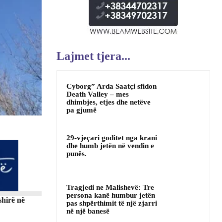
Lajmet tjera...
Cyborg” Arda Saatçi sfidon
Death Valley – mes
dhimbjes, etjes dhe netëve
pa gjumë
29-vjeçari goditet nga krani
dhe humb jetën në vendin e
punës.
Tragjedi ne Malishevë: Tre
persona kanë humbur jetën
shirë në
pas shpërthimit të një zjarri
në një banesë