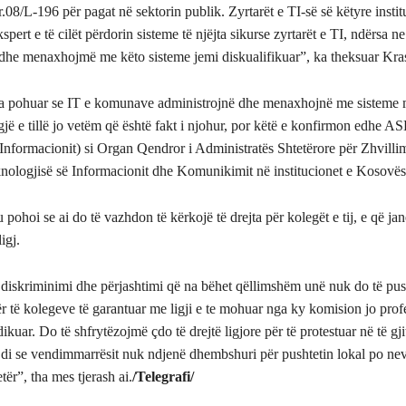
nr.08/L-196 për pagat në sektorin publik. Zyrtarët e TI-së së këtyre insti
kspert e të cilët përdorin sisteme të njëjta sikurse zyrtarët e TI, ndërsa n
dhe menaxhojmë me këto sisteme jemi diskualifikuar”, ka theksuar Kras
ka pohuar se IT e komunave administrojnë dhe menaxhojnë me sisteme 
 gjë e tillë jo vetëm që është fakt i njohur, por këtë e konfirmon edhe A
 Informacionit) si Organ Qendror i Administratës Shtetërore për Zhvilli
nologjisë së Informacionit dhe Komunikimit në institucionet e Kosovës
 pohoi se ai do të vazhdon të kërkojë të drejta për kolegët e tij, e që jan
igj.
j diskriminimi dhe përjashtimi që na bëhet qëllimshëm unë nuk do të pus
 të kolegeve të garantuar me ligji e te mohuar nga ky komision jo profe
dikuar. Do të shfrytëzojmë çdo të drejtë ligjore për të protestuar në të gj
i se vendimmarrësit nuk ndjenë dhembshuri për pushtetin lokal po ne
tër”, tha mes tjerash ai.
/Telegrafi/