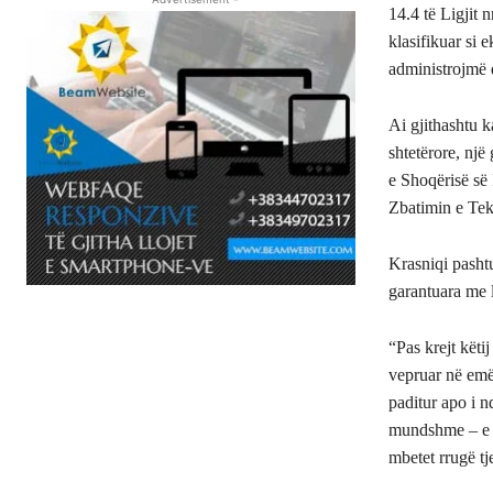
14.4 të Ligjit 
klasifikuar si e
administrojmë 
Ai gjithashtu 
shtetërore, një
e Shoqërisë së
Zbatimin e Tek
Krasniqi pashtu
garantuara me l
“Pas krejt këti
vepruar në emër
paditur apo i n
mundshme – e d
mbetet rrugë tje