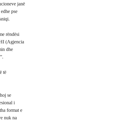
tucioneve janë
e edhe pse
niqi.
me rëndësi
SHI (Agjencia
min dhe
”.
ë të
hoj se
sional i
itha format e
ve nuk na