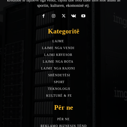
kredibile të lajmeve nga vendi, rajoni dhe bota duke mos lënë anash as
sportin, kulturen, ekomoninë etj.
Kategoritë
LAJME
7588
LAJME NGA VENDI
5492
LAJMI KRYESOR
3153
LAJME NGA BOTA
1942
LAJME NGA RAJONI
1397
SHËNDETËSI
532
SPORT
452
TEKNOLOGJI
313
KULTURË & FE
283
Për ne
PËR NE
REKLAMO BIZNESIN TËND