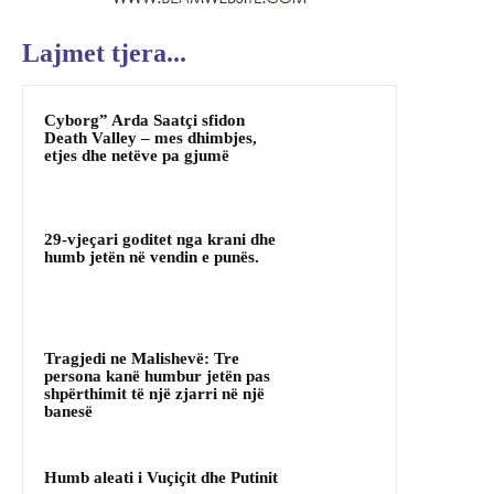
Lajmet tjera...
Cyborg” Arda Saatçi sfidon
Death Valley – mes dhimbjes,
etjes dhe netëve pa gjumë
29-vjeçari goditet nga krani dhe
humb jetën në vendin e punës.
Tragjedi ne Malishevë: Tre
persona kanë humbur jetën pas
shpërthimit të një zjarri në një
banesë
Humb aleati i Vuçiçit dhe Putinit