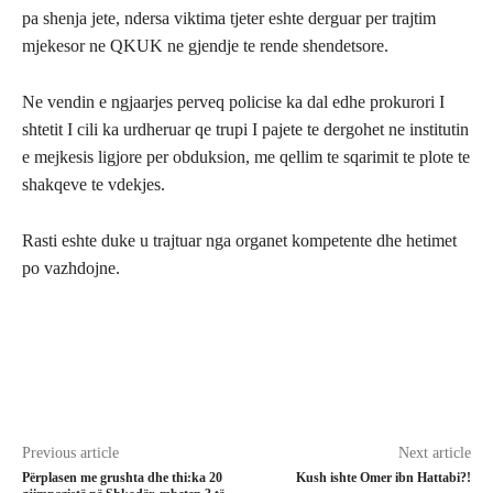
pa shenja jete, ndersa viktima tjeter eshte derguar per trajtim
mjekesor ne QKUK ne gjendje te rende shendetsore.
Ne vendin e ngjaarjes perveq policise ka dal edhe prokurori I
shtetit I cili ka urdheruar qe trupi I pajete te dergohet ne institutin
e mejkesis ligjore per obduksion, me qellim te sqarimit te plote te
shakqeve te vdekjes.
Rasti eshte duke u trajtuar nga organet kompetente dhe hetimet
po vazhdojne.
Previous article
Next article
Përplasen me grushta dhe thi:ka 20
Kush ishte Omer ibn Hattabi?!