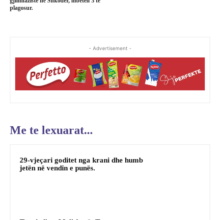
gjimnazistë në Shkodër, mbeten 3 të
plagosur.
- Advertisement -
Me te lexuarat...
29-vjeçari goditet nga krani dhe humb
jetën në vendin e punës.