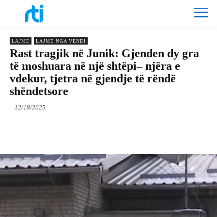
LAJME
LAJME NGA VENDI
Rast tragjik në Junik: Gjenden dy gra
të moshuara në një shtëpi– njëra e
vdekur, tjetra në gjendje të rëndë
shëndetsore
12/18/2025