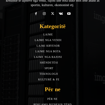
kredibile të lajmeve nga vendi, rajoni dhe bota duke mos lënë anash as
sportin, kulturen, ekomoninë etj.
Kategoritë
LAJME
7588
LAJME NGA VENDI
5492
LAJMI KRYESOR
3153
LAJME NGA BOTA
1942
LAJME NGA RAJONI
1397
SHËNDETËSI
532
SPORT
452
TEKNOLOGJI
313
KULTURË & FE
283
Për ne
PËR NE
REKLAMO BIZNESIN TËND