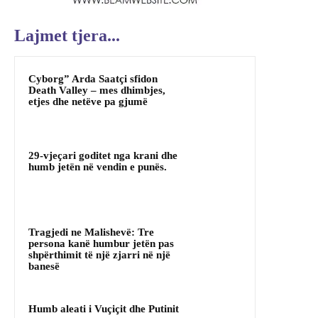
Lajmet tjera...
Cyborg” Arda Saatçi sfidon
Death Valley – mes dhimbjes,
etjes dhe netëve pa gjumë
29-vjeçari goditet nga krani dhe
humb jetën në vendin e punës.
Tragjedi ne Malishevë: Tre
persona kanë humbur jetën pas
shpërthimit të një zjarri në një
banesë
Humb aleati i Vuçiçit dhe Putinit