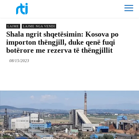
LAJME
LAJME NGA VENDI
Shala ngrit shqetësimin: Kosova po
importon thëngjill, duke qenë fuqi
botërore me rezerva të thëngjillit
08/15/2023