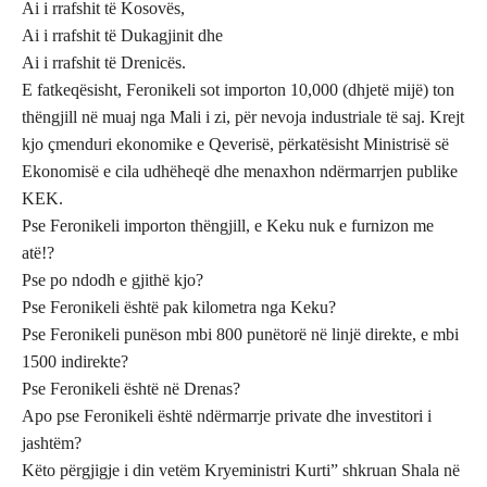
Ai i rrafshit të Kosovës,
Ai i rrafshit të Dukagjinit dhe
Ai i rrafshit të Drenicës.
E fatkeqësisht, Feronikeli sot importon 10,000 (dhjetë mijë) ton
thëngjill në muaj nga Mali i zi, për nevoja industriale të saj. Krejt
kjo çmenduri ekonomike e Qeverisë, përkatësisht Ministrisë së
Ekonomisë e cila udhëheqë dhe menaxhon ndërmarrjen publike
KEK.
Pse Feronikeli importon thëngjill, e Keku nuk e furnizon me
atë!?
Pse po ndodh e gjithë kjo?
Pse Feronikeli është pak kilometra nga Keku?
Pse Feronikeli punëson mbi 800 punëtorë në linjë direkte, e mbi
1500 indirekte?
Pse Feronikeli është në Drenas?
Apo pse Feronikeli është ndërmarrje private dhe investitori i
jashtëm?
Këto përgjigje i din vetëm Kryeministri Kurti” shkruan Shala në