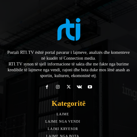
Portali RTI.TV është portal pavarur i lajmeve, analizës dhe komenteve
në kuadër të Connection media.
RTI.TV synon të sjell informacione të sakta dhe me fakte nga burime
kredibile të lajmeve nga vendi, rajoni dhe bota duke mos lënë anash as
sportin, kulturen, ekomoninë etj.
Kategoritë
LAJME
7588
LAJME NGA VENDI
5492
LAJMI KRYESOR
3153
LAJME NGA BOTA
1942