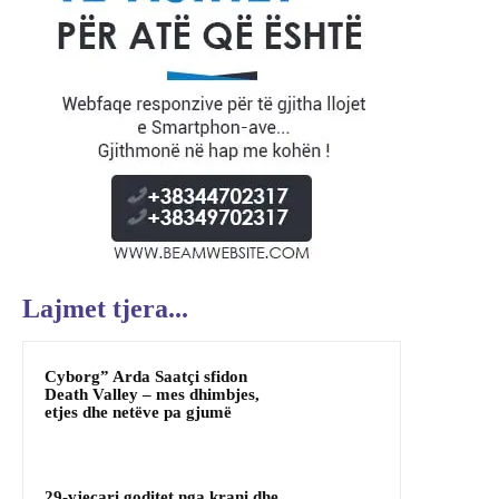
Lajmet tjera...
Cyborg” Arda Saatçi sfidon
Death Valley – mes dhimbjes,
etjes dhe netëve pa gjumë
29-vjeçari goditet nga krani dhe