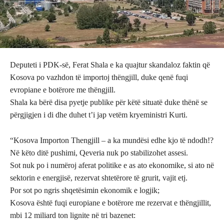
Deputeti i PDK-së, Ferat Shala e ka quajtur skandaloz faktin që
Kosova po vazhdon të importoj thëngjill, duke qenë fuqi
evropiane e botërore me thëngjill.
Shala ka bërë disa pyetje publike për këtë situatë duke thënë se
përgjigjen i di dhe duhet t’i jap vetëm kryeministri Kurti.
“Kosova Importon Thengjill – a ka mundësi edhe kjo të ndodh!?
Në këto ditë pushimi, Qeveria nuk po stabilizohet assesi.
Sot nuk po i numëroj aferat politike e as ato ekonomike, si ato në
sektorin e energjisë, rezervat shtetërore të grurit, vajit etj.
Por sot po ngris shqetësimin ekonomik e logjik;
Kosova është fuqi europiane e botërore me rezervat e thëngjillit,
mbi 12 miliard ton lignite në tri bazenet: