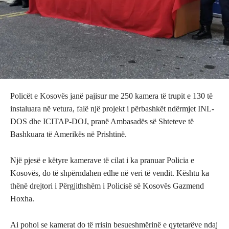
Policët e Kosovës janë pajisur me 250 kamera të trupit e 130 të
instaluara në vetura, falë një projekt i përbashkët ndërmjet INL-
DOS dhe ICITAP-DOJ, pranë Ambasadës së Shteteve të
Bashkuara të Amerikës në Prishtinë.
Një pjesë e këtyre kamerave të cilat i ka pranuar Policia e
Kosovës, do të shpërndahen edhe në veri të vendit. Kështu ka
thënë drejtori i Përgjithshëm i Policisë së Kosovës Gazmend
Hoxha.
Ai pohoi se kamerat do të rrisin besueshmërinë e qytetarëve ndaj