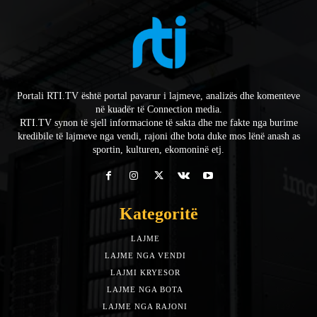
Portali RTI.TV është portal pavarur i lajmeve, analizës dhe komenteve
në kuadër të Connection media.
RTI.TV synon të sjell informacione të sakta dhe me fakte nga burime
kredibile të lajmeve nga vendi, rajoni dhe bota duke mos lënë anash as
sportin, kulturen, ekomoninë etj.
Kategoritë
LAJME
7588
LAJME NGA VENDI
5492
LAJMI KRYESOR
3153
LAJME NGA BOTA
1942
LAJME NGA RAJONI
1397