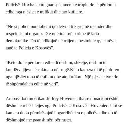
Policisë. Hoxha ka treguar se kamerat e trupit, do të përdoren
edhe nga njësitet e trafikut dhe ato kufitare.
“Ne si polici mundohemi që detyrat ti kryejmë me nder dhe
respekt.Jemi organizatë e ndërtuar në parime të larta
demokratike. Do të ndikojnë në rritjen e besimit te qytetarëve
tanë të Policia e Kosovës”.
“Këto do të përdoren edhe di dëshmi, shkelje, dëshmi të
kundërvajtjeve të caktuara në rrugë.Këto kamera di të përdoren
nga njësitet tona të trafikut dhe ato kufitare. Një pjesë e tyre do
të shpërndahen edhe në veri”.
Ambasadori amerikan Jeffrey Hovenier, tha se donacioni është
dëshmi e mbështetjes nga Policisë së Kosovës. Hovenier shtoi se
kamera do ta përmirësojnë llogaridhënien e policëve dhe do të
dëshmojnë me paanshmëri për rastet.