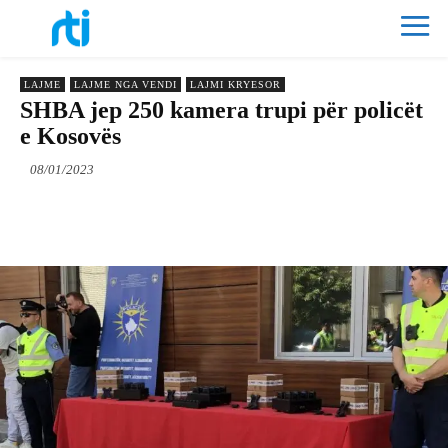
LAJME
LAJME NGA VENDI
LAJMI KRYESOR
SHBA jep 250 kamera trupi për policët
e Kosovës
08/01/2023