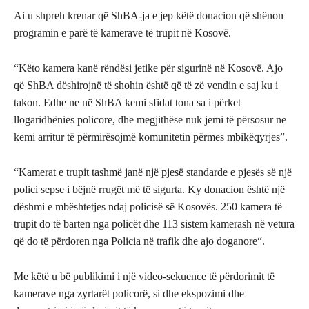
Ai u shpreh krenar që ShBA-ja e jep këtë donacion që shënon
programin e parë të kamerave të trupit në Kosovë.
“Këto kamera kanë rëndësi jetike për sigurinë në Kosovë. Ajo
që ShBA dëshirojnë të shohin është që të zë vendin e saj ku i
takon. Edhe ne në ShBA kemi sfidat tona sa i përket
llogaridhënies policore, dhe megjithëse nuk jemi të përsosur ne
kemi arritur të përmirësojmë komunitetin përmes mbikëqyrjes”.
“Kamerat e trupit tashmë janë një pjesë standarde e pjesës së një
polici sepse i bëjnë rrugët më të sigurta. Ky donacion është një
dëshmi e mbështetjes ndaj policisë së Kosovës. 250 kamera të
trupit do të barten nga policët dhe 113 sistem kamerash në vetura
që do të përdoren nga Policia në trafik dhe ajo doganore“.
Me këtë u bë publikimi i një video-sekuence të përdorimit të
kamerave nga zyrtarët policorë, si dhe ekspozimi dhe