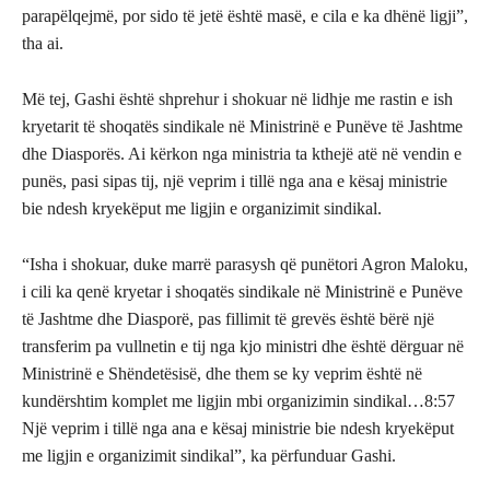
parapëlqejmë, por sido të jetë është masë, e cila e ka dhënë ligji”,
tha ai.
Më tej, Gashi është shprehur i shokuar në lidhje me rastin e ish
kryetarit të shoqatës sindikale në Ministrinë e Punëve të Jashtme
dhe Diasporës. Ai kërkon nga ministria ta kthejë atë në vendin e
punës, pasi sipas tij, një veprim i tillë nga ana e kësaj ministrie
bie ndesh kryekëput me ligjin e organizimit sindikal.
“Isha i shokuar, duke marrë parasysh që punëtori Agron Maloku,
i cili ka qenë kryetar i shoqatës sindikale në Ministrinë e Punëve
të Jashtme dhe Diasporë, pas fillimit të grevës është bërë një
transferim pa vullnetin e tij nga kjo ministri dhe është dërguar në
Ministrinë e Shëndetësisë, dhe them se ky veprim është në
kundërshtim komplet me ligjin mbi organizimin sindikal…8:57
Një veprim i tillë nga ana e kësaj ministrie bie ndesh kryekëput
me ligjin e organizimit sindikal”, ka përfunduar Gashi.