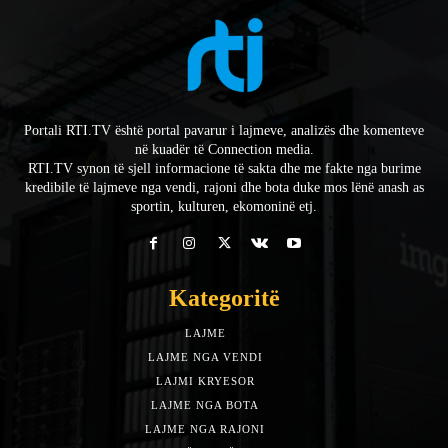
Portali RTI.TV është portal pavarur i lajmeve, analizës dhe komenteve
në kuadër të Connection media.
RTI.TV synon të sjell informacione të sakta dhe me fakte nga burime
kredibile të lajmeve nga vendi, rajoni dhe bota duke mos lënë anash as
sportin, kulturen, ekomoninë etj.
Kategoritë
LAJME
7588
LAJME NGA VENDI
5492
LAJMI KRYESOR
3153
LAJME NGA BOTA
1942
LAJME NGA RAJONI
1397