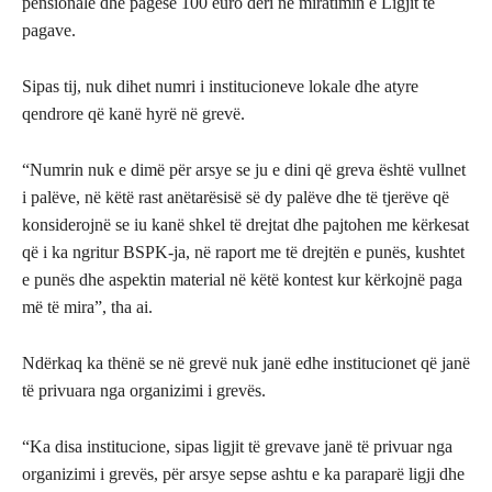
pensionale dhe pagesë 100 euro deri në miratimin e Ligjit të
pagave.
Sipas tij, nuk dihet numri i institucioneve lokale dhe atyre
qendrore që kanë hyrë në grevë.
“Numrin nuk e dimë për arsye se ju e dini që greva është vullnet
i palëve, në këtë rast anëtarësisë së dy palëve dhe të tjerëve që
konsiderojnë se iu kanë shkel të drejtat dhe pajtohen me kërkesat
që i ka ngritur BSPK-ja, në raport me të drejtën e punës, kushtet
e punës dhe aspektin material në këtë kontest kur kërkojnë paga
më të mira”, tha ai.
Ndërkaq ka thënë se në grevë nuk janë edhe institucionet që janë
të privuara nga organizimi i grevës.
“Ka disa institucione, sipas ligjit të grevave janë të privuar nga
organizimi i grevës, për arsye sepse ashtu e ka paraparë ligji dhe