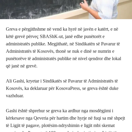
Greva e përgjithshme në vend ka hyrë në javën e katërt, e në
këtë grevë përveç SBAShK-ut, janë edhe punëtorët e
administratës publike. Megjithatë, në Sindikatën së Pavarur të
Administratës të Kosovës, thonë se nuk e dinë se numrin e
punëtorëve të administratës publike në nivel qendror dhe lokal
që janë në grevë.
Ali Gashi, kryetar i Sindikatës së Pavarur të Administratës të
Kosovës, ka deklaruar për KosovaPress, se greva është duke
vazhduar.
Gashi është shprehur se greva ka ardhur nga mosdëgjimi i
kërkesave nga Qeveria për hartim dhe hyrje në fuqi sa më shpejt
të Ligjit të pagave, plotësim-ndryshimin e ligjit mbi skemat