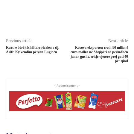
Previous article
Next article
Kurti e bëri këshilltare rivalen e tij,
Kosova eksporton rreth 90 milionë
Arifi: Ky vendim përçan Luginën
euro mallra në Shqipëri në periudhën
janar-gusht, rritje vjetore prej gati 40
për qind
- Advertisement -