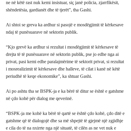
ne në këtë rast nuk kemi insistuar, siç janë policia, zjarrfikësit,
shëndetësia, gardianët dhe të tjerët”, tha Gashi.
Ai shtoi se greva ka ardhur si pasojë e mosdëgjimit të kërkesave
ndaj të punësuarave në sektorin publik.
“Kjo grevë ka ardhur si rezultat i mosdëgjimit të kërkesave të
drejta të të punësuarave në sektorin publik, pse jo edhe nga ai
privat, pasi kemi edhe paralajmërime të sektorit privat, si rezultat
i mosrealizimit të kërkesave dhe halleve, të cilat i kanë në këtë
periudhë të keqe ekonomike”, ka shtuar Gashi.
Ai po ashtu tha se BSPK-ja e ka bërë të ditur se është e gatshme
në çdo kohë për dialog me qeverinë.
“BSPK-ja me kohë ka bërë të qartë se është çdo kohë, çdo ditë e
gatshme që të dialogojë dhe sa më shpejtë të gjejmë një zgjidhje
e cila do të na nxirrte nga një situatë, të cilën as ne vet nuk e