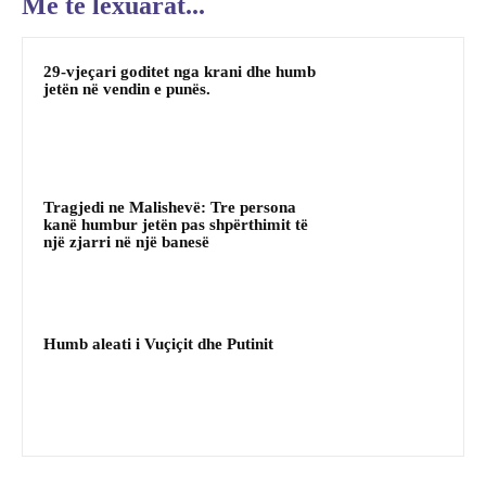
Me te lexuarat...
29-vjeçari goditet nga krani dhe humb
jetën në vendin e punës.
Tragjedi ne Malishevë: Tre persona
kanë humbur jetën pas shpërthimit të
një zjarri në një banesë
Humb aleati i Vuçiçit dhe Putinit