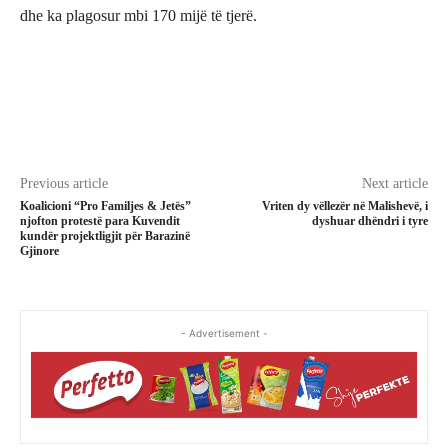
dhe ka plagosur mbi 170 mijë të tjerë.
Previous article
Next article
Koalicioni “Pro Familjes & Jetës”
Vriten dy vëllezër në Malishevë, i
njofton protestë para Kuvendit
dyshuar dhëndri i tyre
kundër projektligjit për Barazinë
Gjinore
- Advertisement -