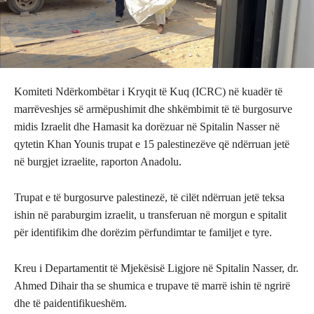
Komiteti Ndërkombëtar i Kryqit të Kuq (ICRC) në kuadër të
marrëveshjes së armëpushimit dhe shkëmbimit të të burgosurve
midis Izraelit dhe Hamasit ka dorëzuar në Spitalin Nasser në
qytetin Khan Younis trupat e 15 palestinezëve që ndërruan jetë
në burgjet izraelite, raporton Anadolu.
Trupat e të burgosurve palestinezë, të cilët ndërruan jetë teksa
ishin në paraburgim izraelit, u transferuan në morgun e spitalit
për identifikim dhe dorëzim përfundimtar te familjet e tyre.
Kreu i Departamentit të Mjekësisë Ligjore në Spitalin Nasser, dr.
Ahmed Dihair tha se shumica e trupave të marrë ishin të ngrirë
dhe të paidentifikueshëm.