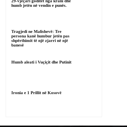
29-vjeçari goditet nga krani dhe
humb jetën në vendin e punës.
Tragjedi ne Malishevë: Tre
persona kanë humbur jetën pas
shpërthimit të një zjarri në një
banesë
Humb aleati i Vuçiçit dhe Putinit
Ironia e 1 Prillit në Kosovë