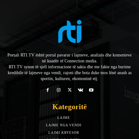
Portali RTI.TV është portal pavarur i lajmeve, analizës dhe komenteve
në kuadër të Connection media.
RTI.TV synon të sjell informacione të sakta dhe me fakte nga burime
kredibile të lajmeve nga vendi, rajoni dhe bota duke mos lënë anash as
sportin, kulturen, ekomoninë etj.
Kategoritë
LAJME
7588
LAJME NGA VENDI
5492
LAJMI KRYESOR
3153