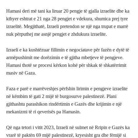
Hamasi deri më tani ka liruar 20 pengje të gjalla izraelite dhe ka
kthyer eshtrat e 21 nga 28 pengjet e vdekura, shumica prej tyre
izraelitë. Megjithatë, Izraeli pretendon se një nga trupat e marrë
nuk përputhej me asnjë pengjet e zhdukura izraelite.
Izraeli e ka kushtëzuar fillimin e negociatave për fazën e dytë të
armëpushimit me dorëzimin e të gjitha mbetjeve të pengjeve.
Hamasi thotë se procesi kërkon kohë për shkak të shkatërrimit
masiv në Gaza.
Faza e parë e marrëveshjes përfshin lirimin e pengjeve izraelite
në këmbim të gati 2 mijë të burgosurve palestinezë. Plani
gjithashtu parashikon rindërtimin e Gazës dhe krijimin e një
mekanizmi të ri qeverisës pa Hamasin.
Që nga tetori i vitit 2023, Izraeli në sulmet në Rripin e Gazës ka
vrarë të paktën 69 mijë palestinezë, kryesisht gra dhe fëmijë si