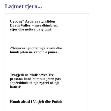
Lajmet tjera...
Cyborg” Arda Saatçi sfidon
Death Valley – mes dhimbjes,
etjes dhe netëve pa gjumë
29-vjeçari goditet nga krani dhe
humb jetën në vendin e punës.
Tragjedi ne Malishevë: Tre
persona kanë humbur jetën pas
shpërthimit të një zjarri në një
banesë
Humb aleati i Vuçiçit dhe Putinit