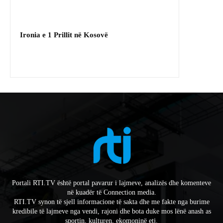
Ironia e 1 Prillit në Kosovë
Portali RTI.TV është portal pavarur i lajmeve, analizës dhe komenteve
në kuadër të Connection media.
RTI.TV synon të sjell informacione të sakta dhe me fakte nga burime
kredibile të lajmeve nga vendi, rajoni dhe bota duke mos lënë anash as
sportin, kulturen, ekomoninë etj.