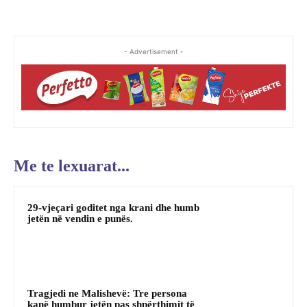
- Advertisement -
Me te lexuarat...
29-vjeçari goditet nga krani dhe humb
jetën në vendin e punës.
Tragjedi ne Malishevë: Tre persona
kanë humbur jetën pas shpërthimit të