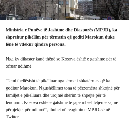
Ministria e Punëve të Jashtme dhe Diasporës (MPJD), ka
shprehur pikëllim për tërmetin që goditi Marokun duke
lënë të vdekur qindra persona.
Nga ky dikaster kanë thënë se Kosova është e gatshme për të
ofruar ndihmë.
“Jemi thellësisht të pikëlluar nga tërmeti shkatërrues që ka
goditur Marokun. Ngushëllimet tona të përzemërta shkojnë për
familjet e pikëlluara dhe urojmë shërim të shpejtë për të
lënduarit. Kosova është e gatshme të japë mbështetjen e saj në
përpjekjet për ndihmë”, thuhet në reagimin e MPJD-së në
Twitter.