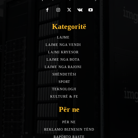
Kategoritë
LAJME
7588
LAJME NGA VENDI
5492
LAJMI KRYESOR
3153
LAJME NGA BOTA
1942
LAJME NGA RAJONI
1397
SHËNDETËSI
532
SPORT
452
TEKNOLOGJI
313
KULTURË & FE
283
Për ne
PËR NE
REKLAMO BIZNESIN TËND
RAPORTO RASTE