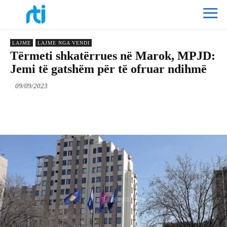
LAJME
LAJME NGA VENDI
Tërmeti shkatërrues në Marok, MPJD:
Jemi të gatshëm për të ofruar ndihmë
09/09/2023