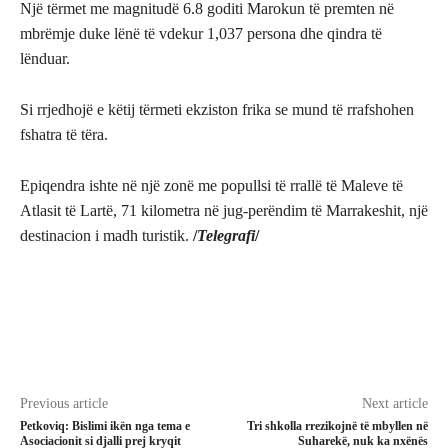
Një tërmet me magnitudë 6.8 goditi Marokun të premten në
mbrëmje duke lënë të vdekur 1,037 persona dhe qindra të
lënduar.
Si rrjedhojë e këtij tërmeti ekziston frika se mund të rrafshohen
fshatra të tëra.
Epiqendra ishte në një zonë me popullsi të rrallë të Maleve të
Atlasit të Lartë, 71 kilometra në jug-perëndim të Marrakeshit, një
destinacion i madh turistik.
/
Telegrafi
/
Previous article
Next article
Petkoviq: Bislimi ikën nga tema e
Tri shkolla rrezikojnë të mbyllen në
Asociacionit si djalli prej kryqit
Suharekë, nuk ka nxënës